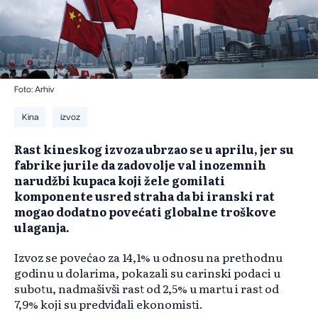
Foto: Arhiv
Kina
izvoz
Rast kineskog izvoza ubrzao se u aprilu, jer su
fabrike jurile da zadovolje val inozemnih
narudžbi kupaca koji žele gomilati
komponente usred straha da bi iranski rat
mogao dodatno povećati globalne troškove
ulaganja.
Izvoz se povećao za 14,1% u odnosu na prethodnu
godinu u dolarima, pokazali su carinski podaci u
subotu, nadmašivši rast od 2,5% u martu i rast od
7,9% koji su predviđali ekonomisti.