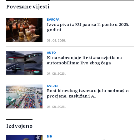
Povezane vijesti
EVROPA
Izvoz piva iz EU pao za 11 posto u 2025.
godini
08. 08. 2026.
AUTO
Kina zabranjuje tirkizna svjetla na
automobilima: Evo zbog čega
07. 08. 2026.
SVIJET
Rast kineskog izvoza u julu nadmašio
procjene, zaslužan i AI
07. 08. 2026.
Izdvojeno
BIH