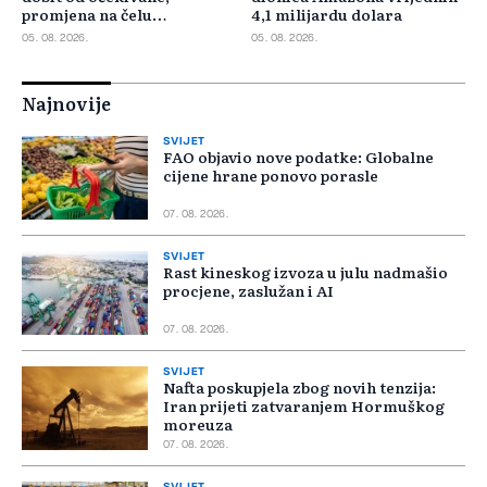
promjena na čelu
4,1 milijardu dolara
poslovanja u SAD-u
05. 08. 2026.
05. 08. 2026.
Najnovije
SVIJET
FAO objavio nove podatke: Globalne
cijene hrane ponovo porasle
07. 08. 2026.
SVIJET
Rast kineskog izvoza u julu nadmašio
procjene, zaslužan i AI
07. 08. 2026.
SVIJET
Nafta poskupjela zbog novih tenzija:
Iran prijeti zatvaranjem Hormuškog
moreuza
07. 08. 2026.