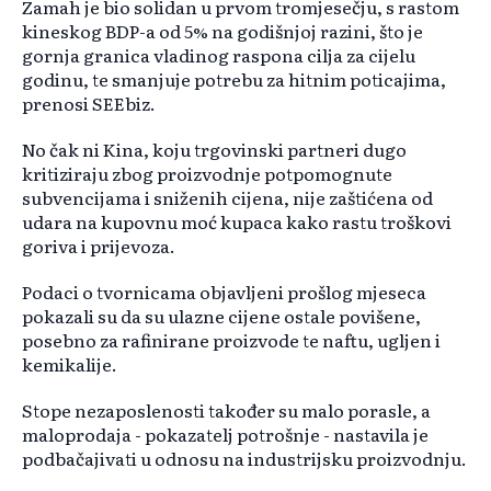
Zamah je bio solidan u prvom tromjesečju, s rastom
kineskog BDP-a od 5% na godišnjoj razini, što je
gornja granica vladinog raspona cilja za cijelu
godinu, te smanjuje potrebu za hitnim poticajima,
prenosi SEEbiz.
No čak ni Kina, koju trgovinski partneri dugo
kritiziraju zbog proizvodnje potpomognute
subvencijama i sniženih cijena, nije zaštićena od
udara na kupovnu moć kupaca kako rastu troškovi
goriva i prijevoza.
Podaci o tvornicama objavljeni prošlog mjeseca
pokazali su da su ulazne cijene ostale povišene,
posebno za rafinirane proizvode te naftu, ugljen i
kemikalije.
Stope nezaposlenosti također su malo porasle, a
maloprodaja - pokazatelj potrošnje - nastavila je
podbačajivati u odnosu na industrijsku proizvodnju.