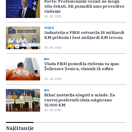
Forto: Profesionalni vozači ne mogu
više čekati, EK ponudili smo provodivo
rješenje
06. 08. 2026.
VIDEO
Industrija u FBiH ostvarila 18 milijardi
KM prihoda i šest milijardi KM izvoza
06. 08. 2026.
BIH
Vlada FBiH ponudila rješenja za spas
Željezare Zenica, vlasnik ih odbio
05. 08. 2026.
BIH
Bihać nastavlja ulagati u mlade: Za
razvoj poslovnih ideja osigurano
32.000 KM
05. 08. 2026.
Najčitanije