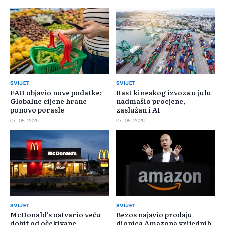
SVIJET
SVIJET
FAO objavio nove podatke:
Rast kineskog izvoza u julu
Globalne cijene hrane
nadmašio procjene,
ponovo porasle
zaslužan i AI
07. 08. 2026.
07. 08. 2026.
SVIJET
SVIJET
McDonald's ostvario veću
Bezos najavio prodaju
dobit od očekivane,
dionica Amazona vrijednih