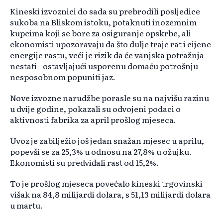
Kineski izvoznici do sada su prebrodili posljedice
sukoba na Bliskom istoku, potaknuti inozemnim
kupcima koji se bore za osiguranje opskrbe, ali
ekonomisti upozoravaju da što dulje traje rat i cijene
energije rastu, veći je rizik da će vanjska potražnja
nestati - ostavljajući usporenu domaću potrošnju
nesposobnom popuniti jaz.
Nove izvozne narudžbe porasle su na najvišu razinu
u dvije godine, pokazali su odvojeni podaci o
aktivnosti fabrika za april prošlog mjeseca.
Uvoz je zabilježio još jedan snažan mjesec u aprilu,
popevši se za 25,3% u odnosu na 27,8% u ožujku.
Ekonomisti su predviđali rast od 15,2%.
To je prošlog mjeseca povećalo kineski trgovinski
višak na 84,8 milijardi dolara, s 51,13 milijardi dolara
u martu.