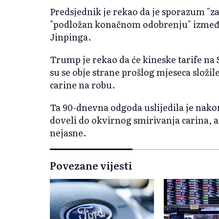
Predsjednik je rekao da je sporazum "zak
"podložan konačnom odobrenju" između
Jinpinga.
Trump je rekao da će kineske tarife na 
su se obje strane prošlog mjeseca slož
carine na robu.
Ta 90-dnevna odgoda uslijedila je nako
doveli do okvirnog smirivanja carina, al
nejasne.
Povezane vijesti