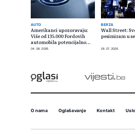
AUTO
BERZA
Amerikanci upozoravaju:
Wall Street: Sve
Više od 135.000 Fordovih
pesimizam u s
automobila potencijalno
rizično
04. 08. 2026.
28. 07. 2026.
O nama
Oglašavanje
Kontakt
Uslo