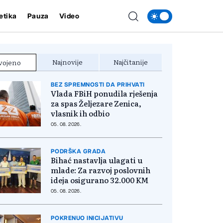
etika
Pauza
Video
Najnovije
Najčitanije
vojeno
BEZ SPREMNOSTI DA PRIHVATI
Vlada FBiH ponudila rješenja
za spas Željezare Zenica,
vlasnik ih odbio
05. 08. 2026.
PODRŠKA GRADA
Bihać nastavlja ulagati u
mlade: Za razvoj poslovnih
ideja osigurano 32.000 KM
05. 08. 2026.
POKRENUO INICIJATIVU