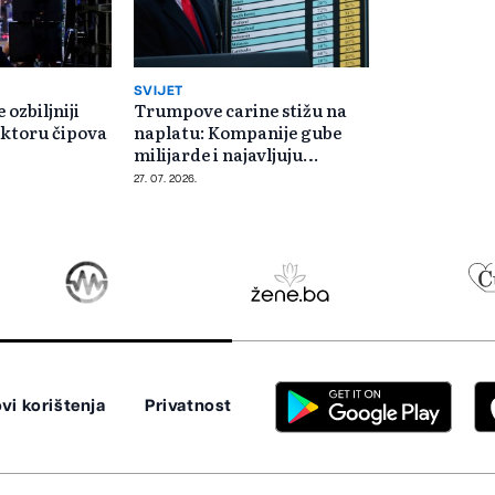
SVIJET
 ozbiljniji
Trumpove carine stižu na
ektoru čipova
naplatu: Kompanije gube
milijarde i najavljuju
poskupljenja
27. 07. 2026.
vi korištenja
Privatnost