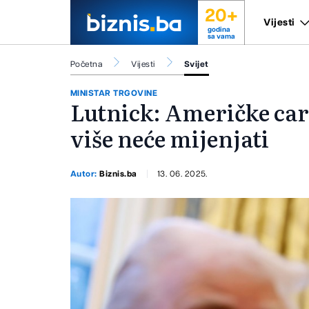
20+
Vijesti
godina
sa vama
Početna
Vijesti
Svijet
MINISTAR TRGOVINE
Lutnick: Američke car
više neće mijenjati
Autor:
Biznis.ba
13. 06. 2025.