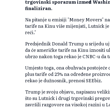
trgovinski sporazum između Washing
finaliziran.
Na pitanje u emisiji "Money Movers" n
tarife na Kinu više mijenjati, Lutnick j
reći."
Predsjednik Donald Trump u srijedu uju
da će američke tarife na Kinu iznositi 
ubrzo nakon toga rekao je CNBC-u da ta
Umjesto toga, ona obuhvaća postojeće 
plus tarife od 25% na određene proizvod
rekao je dužnosnik, prenosi SEEbiz.
Trump je svoju objavu, napisanu veliki
što su Lutnick i drugi trgovinski prego
završili razgovore na visokoj razini u 