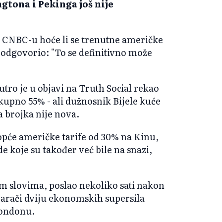
tona i Pekinga još nije
a CNBC-u hoće li se trenutne američke
e odgovorio: "To se definitivno može
tro je u objavi na Truth Social rekao
ukupno 55% - ali dužnosnik Bijele kuće
 brojka nije nova.
opće američke tarife od 30% na Kinu,
e koje su također već bile na snazi,
m slovima, poslao nekoliko sati nakon
varači dviju ekonomskih supersila
Londonu.