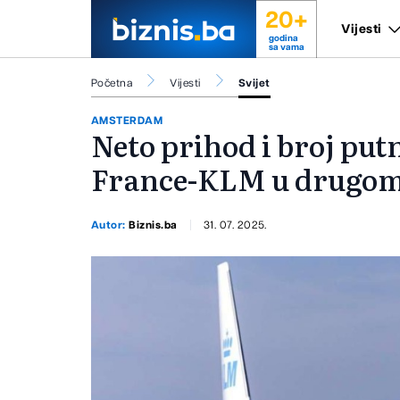
20+
Vijesti
godina
sa vama
Početna
Vijesti
Svijet
AMSTERDAM
Neto prihod i broj putn
France-KLM u drugom
Autor:
Biznis.ba
31. 07. 2025.