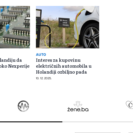
AUTO
landiju da
Interes za kupovinu
 oko Nexperije
električnih automobila u
Holandiji ozbiljno pada
10. 12. 2025.