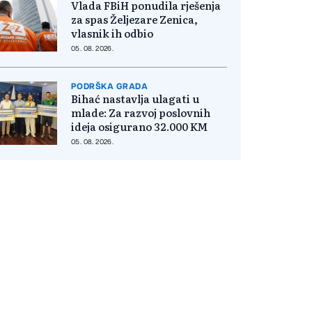
Vlada FBiH ponudila rješenja
za spas Željezare Zenica,
vlasnik ih odbio
05. 08. 2026.
PODRŠKA GRADA
Bihać nastavlja ulagati u
mlade: Za razvoj poslovnih
ideja osigurano 32.000 KM
05. 08. 2026.