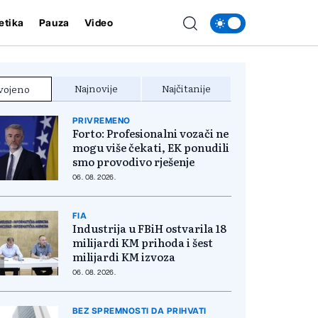
etika
Pauza
Video
Najnovije
Najčitanije
vojeno
PRIVREMENO
Forto: Profesionalni vozači ne
mogu više čekati, EK ponudili
smo provodivo rješenje
06. 08. 2026.
FIA
Industrija u FBiH ostvarila 18
milijardi KM prihoda i šest
milijardi KM izvoza
06. 08. 2026.
BEZ SPREMNOSTI DA PRIHVATI