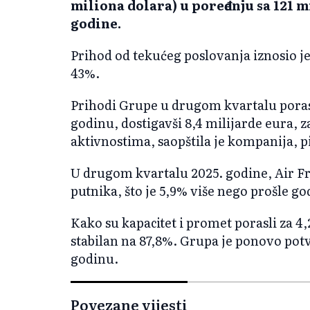
miliona dolara) u poređenju sa 121 
godine.
Prihod od tekućeg poslovanja iznosio je 
43%.
Prihodi Grupe u drugom kvartalu poras
godinu, dostigavši 8,4 milijarde eura, 
aktivnostima, saopštila je kompanija, p
U drugom kvartalu 2025. godine, Air F
putnika, što je 5,9% više nego prošle go
Kako su kapacitet i promet porasli za 4,
stabilan na 87,8%. Grupa je ponovo potvr
godinu.
Povezane vijesti