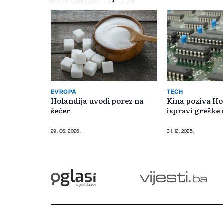
EVROPA
TECH
Holandija uvodi porez na
Kina poziva Ho
šećer
ispravi greške
29. 06. 2026.
31. 12. 2025.