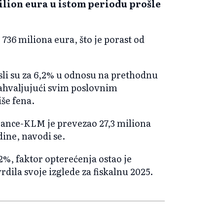
milion eura u istom periodu prošle
736 miliona eura, što je porast od
li su za 6,2% u odnosu na prethodnu
zahvaljujući svim poslovnim
iše fena.
rance-KLM je prevezao 27,3 miliona
dine, navodi se.
2%, faktor opterećenja ostao je
dila svoje izglede za fiskalnu 2025.