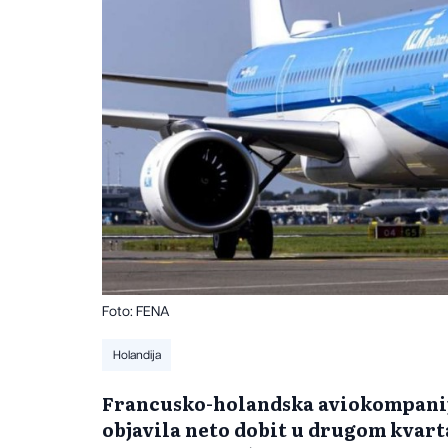
Foto: FENA
Holandija
Francusko-holandska aviokompanij
objavila neto dobit u drugom kvart