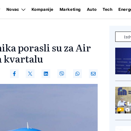
Novac
Kompanije
Marketing
Auto
Tech
Energ
Izd
ika porasli su za Air
 kvartalu