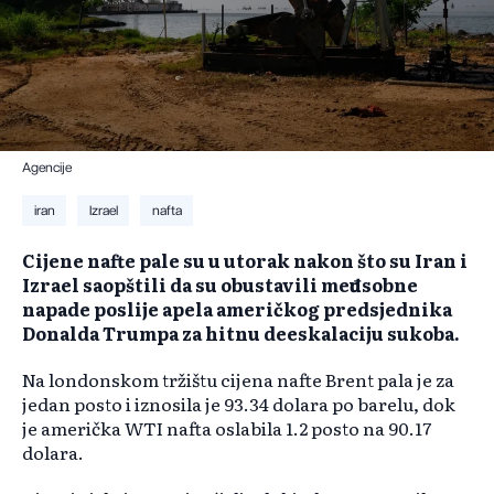
Agencije
iran
Izrael
nafta
​Cijene nafte pale su u utorak nakon što su Iran i
Izrael saopštili da su obustavili međusobne
napade poslije apela američkog predsjednika
Donalda Trumpa za hitnu deeskalaciju sukoba.
Na londonskom tržištu cijena nafte Brent pala je za
jedan posto i iznosila je 93.34 dolara po barelu, dok
je američka WTI nafta oslabila 1.2 posto na 90.17
dolara.