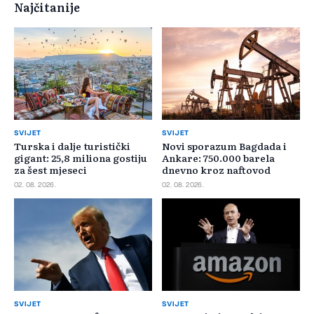
Najčitanije
SVIJET
SVIJET
Turska i dalje turistički
Novi sporazum Bagdada i
gigant: 25,8 miliona gostiju
Ankare: 750.000 barela
za šest mjeseci
dnevno kroz naftovod
02. 08. 2026.
02. 08. 2026.
SVIJET
SVIJET