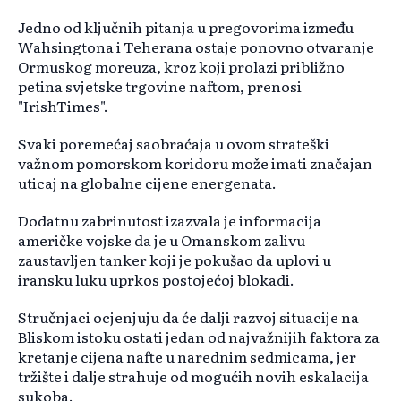
Jedno od ključnih pitanja u pregovorima između
Wahsingtona i Teherana ostaje ponovno otvaranje
Ormuskog moreuza, kroz koji prolazi približno
petina svjetske trgovine naftom, prenosi
"IrishTimes".
Svaki poremećaj saobraćaja u ovom strateški
važnom pomorskom koridoru može imati značajan
uticaj na globalne cijene energenata.
Dodatnu zabrinutost izazvala je informacija
američke vojske da je u Omanskom zalivu
zaustavljen tanker koji je pokušao da uplovi u
iransku luku uprkos postojećoj blokadi.
Stručnjaci ocjenjuju da će dalji razvoj situacije na
Bliskom istoku ostati jedan od najvažnijih faktora za
kretanje cijena nafte u narednim sedmicama, jer
tržište i dalje strahuje od mogućih novih eskalacija
sukoba.