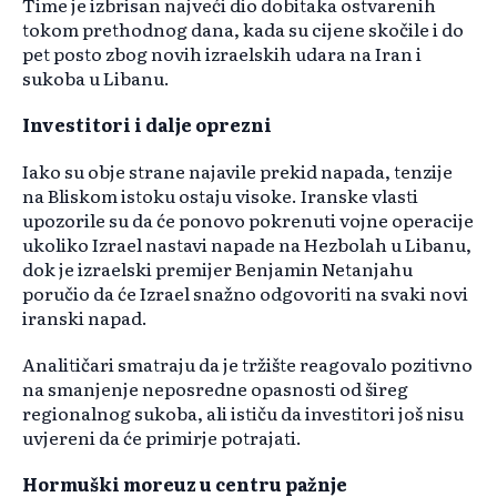
Time je izbrisan najveći dio dobitaka ostvarenih
tokom prethodnog dana, kada su cijene skočile i do
pet posto zbog novih izraelskih udara na Iran i
sukoba u Libanu.
Investitori i dalje oprezni
Iako su obje strane najavile prekid napada, tenzije
na Bliskom istoku ostaju visoke. Iranske vlasti
upozorile su da će ponovo pokrenuti vojne operacije
ukoliko Izrael nastavi napade na Hezbolah u Libanu,
dok je izraelski premijer Benjamin Netanjahu
poručio da će Izrael snažno odgovoriti na svaki novi
iranski napad.
Analitičari smatraju da je tržište reagovalo pozitivno
na smanjenje neposredne opasnosti od šireg
regionalnog sukoba, ali ističu da investitori još nisu
uvjereni da će primirje potrajati.
Hormuški moreuz u centru pažnje