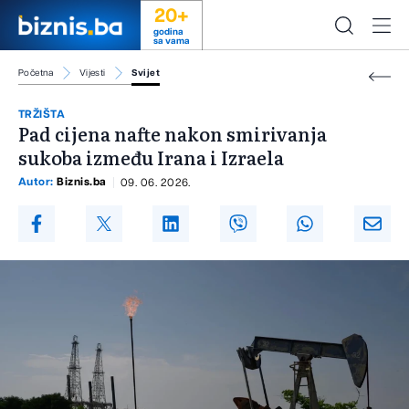
20+
godina
sa vama
Početna
Vijesti
Svijet
TRŽIŠTA
Pad cijena nafte nakon smirivanja
sukoba između Irana i Izraela
Autor:
Biznis.ba
09. 06. 2026.