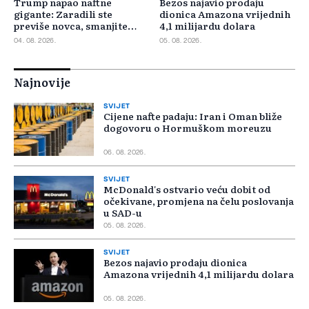
Trump napao naftne
Bezos najavio prodaju
gigante: Zaradili ste
dionica Amazona vrijednih
previše novca, smanjite
4,1 milijardu dolara
cijene
04. 08. 2026.
05. 08. 2026.
Najnovije
SVIJET
Cijene nafte padaju: Iran i Oman bliže
dogovoru o Hormuškom moreuzu
06. 08. 2026.
SVIJET
McDonald's ostvario veću dobit od
očekivane, promjena na čelu poslovanja
u SAD-u
05. 08. 2026.
SVIJET
Bezos najavio prodaju dionica
Amazona vrijednih 4,1 milijardu dolara
05. 08. 2026.