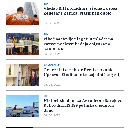
BIH
Vlada FBiH ponudila rješenja za spas
Željezare Zenica, vlasnik ih odbio
05. 08. 2026.
BIH
Bihać nastavlja ulagati u mlade: Za
razvoj poslovnih ideja osigurano
32.000 KM
05. 08. 2026.
KOMPANIJE
Generalni direktor Pretisa okupio
Upravu i Sindikat oko zajedničkog cilja
05. 08. 2026.
BIH
Historijski dani za Aerodrom Sarajevo:
Rekordnih 13.199 putnika u jednom
danu
04. 08. 2026.