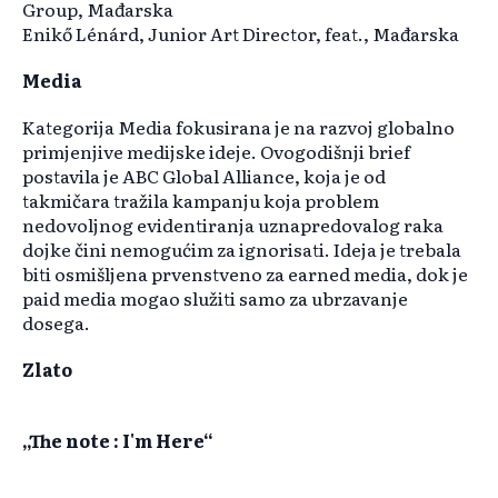
Group, Mađarska
Enikő Lénárd, Junior Art Director, feat., Mađarska
Media
Kategorija Media fokusirana je na razvoj globalno
primjenjive medijske ideje. Ovogodišnji brief
postavila je ABC Global Alliance, koja je od
takmičara tražila kampanju koja problem
nedovoljnog evidentiranja uznapredovalog raka
dojke čini nemogućim za ignorisati. Ideja je trebala
biti osmišljena prvenstveno za earned media, dok je
paid media mogao služiti samo za ubrzavanje
dosega.
Zlato
„The note : I'm Here“