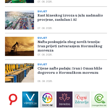
07. 08. 2026.
SVIJET
Rast kineskog izvoza u julu nadmašio
procjene, zaslužan i AI
07. 08. 2026.
SVIJET
Nafta poskupjela zbog novih tenzija:
Iran prijeti zatvaranjem Hormuškog
moreuza
07. 08. 2026.
SVIJET
Cijene nafte padaju: Iran i Oman bliže
dogovoru o Hormuškom moreuzu
06. 08. 2026.