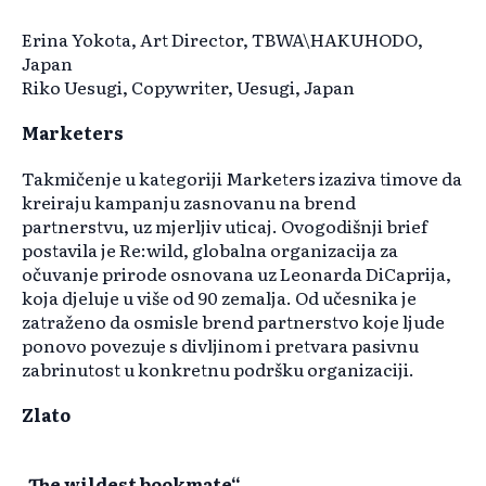
Erina Yokota, Art Director, TBWA\HAKUHODO,
Japan
Riko Uesugi, Copywriter, Uesugi, Japan
Marketers
Takmičenje u kategoriji Marketers izaziva timove da
kreiraju kampanju zasnovanu na brend
partnerstvu, uz mjerljiv uticaj. Ovogodišnji brief
postavila je Re:wild, globalna organizacija za
očuvanje prirode osnovana uz Leonarda DiCaprija,
koja djeluje u više od 90 zemalja. Od učesnika je
zatraženo da osmisle brend partnerstvo koje ljude
ponovo povezuje s divljinom i pretvara pasivnu
zabrinutost u konkretnu podršku organizaciji.
Zlato
„The wildest bookmate“