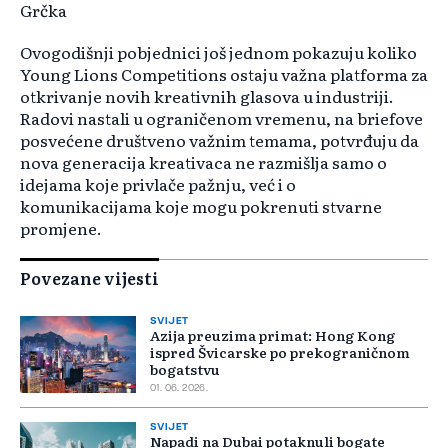
Grčka
Ovogodišnji pobjednici još jednom pokazuju koliko
Young Lions Competitions ostaju važna platforma za
otkrivanje novih kreativnih glasova u industriji.
Radovi nastali u ograničenom vremenu, na briefove
posvećene društveno važnim temama, potvrđuju da
nova generacija kreativaca ne razmišlja samo o
idejama koje privlače pažnju, već i o
komunikacijama koje mogu pokrenuti stvarne
promjene.
Povezane vijesti
SVIJET
Azija preuzima primat: Hong Kong
ispred Švicarske po prekograničnom
bogatstvu
01. 06. 2026.
SVIJET
Napadi na Dubai potaknuli bogate