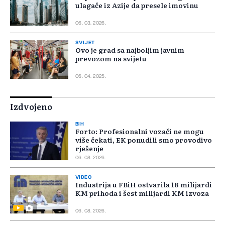
ulagače iz Azije da presele imovinu
06. 03. 2026.
SVIJET
Ovo je grad sa najboljim javnim
prevozom na svijetu
06. 04. 2025.
Izdvojeno
BIH
Forto: Profesionalni vozači ne mogu
više čekati, EK ponudili smo provodivo
rješenje
06. 08. 2026.
VIDEO
Industrija u FBiH ostvarila 18 milijardi
KM prihoda i šest milijardi KM izvoza
06. 08. 2026.