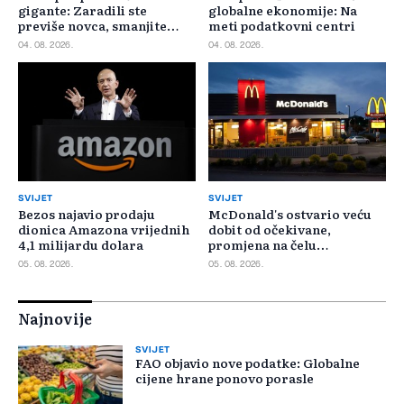
gigante: Zaradili ste
globalne ekonomije: Na
previše novca, smanjite
meti podatkovni centri
cijene
04. 08. 2026.
04. 08. 2026.
SVIJET
SVIJET
Bezos najavio prodaju
McDonald's ostvario veću
dionica Amazona vrijednih
dobit od očekivane,
4,1 milijardu dolara
promjena na čelu
poslovanja u SAD-u
05. 08. 2026.
05. 08. 2026.
Najnovije
SVIJET
FAO objavio nove podatke: Globalne
cijene hrane ponovo porasle