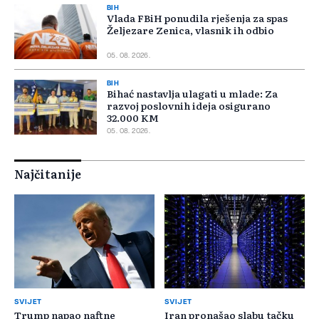
BIH
Vlada FBiH ponudila rješenja za spas
Željezare Zenica, vlasnik ih odbio
05. 08. 2026.
BIH
Bihać nastavlja ulagati u mlade: Za
razvoj poslovnih ideja osigurano
32.000 KM
05. 08. 2026.
Najčitanije
SVIJET
SVIJET
Trump napao naftne
Iran pronašao slabu tačku