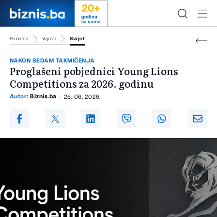
20+
godina
sa vama
Početna
Vijesti
Svijet
NAKON SEDAM TAKMIČENJA
Proglašeni pobjednici Young Lions
Competitions za 2026. godinu
Autor:
Biznis.ba
26. 06. 2026.