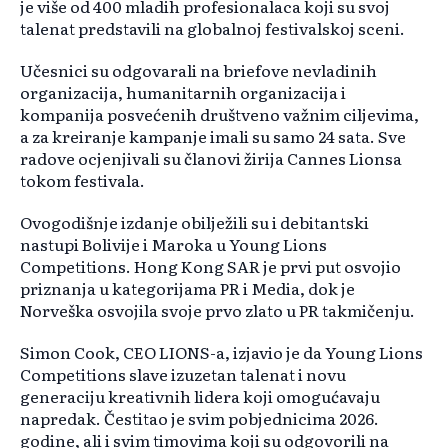
je više od 400 mladih profesionalaca koji su svoj
talenat predstavili na globalnoj festivalskoj sceni.
Učesnici su odgovarali na briefove nevladinih
organizacija, humanitarnih organizacija i
kompanija posvećenih društveno važnim ciljevima,
a za kreiranje kampanje imali su samo 24 sata. Sve
radove ocjenjivali su članovi žirija Cannes Lionsa
tokom festivala.
Ovogodišnje izdanje obilježili su i debitantski
nastupi Bolivije i Maroka u Young Lions
Competitions. Hong Kong SAR je prvi put osvojio
priznanja u kategorijama PR i Media, dok je
Norveška osvojila svoje prvo zlato u PR takmičenju.
Simon Cook, CEO LIONS-a, izjavio je da Young Lions
Competitions slave izuzetan talenat i novu
generaciju kreativnih lidera koji omogućavaju
napredak. Čestitao je svim pobjednicima 2026.
godine, ali i svim timovima koji su odgovorili na