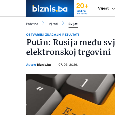
20+
Vijesti
godina
sa vama
Početna
Vijesti
Svijet
OSTVARENI ZNAČAJNI REZULTATI
Putin: Rusija među sv
elektronskoj trgovini
Autor:
Biznis.ba
07. 06. 2026.