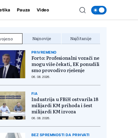
etika
Pauza
Video
Najnovije
Najčitanije
vojeno
PRIVREMENO
Forto: Profesionalni vozači ne
mogu više čekati, EK ponudili
smo provodivo rješenje
06. 08. 2026.
FIA
Industrija u FBiH ostvarila 18
milijardi KM prihoda i šest
milijardi KM izvoza
06. 08. 2026.
BEZ SPREMNOSTI DA PRIHVATI