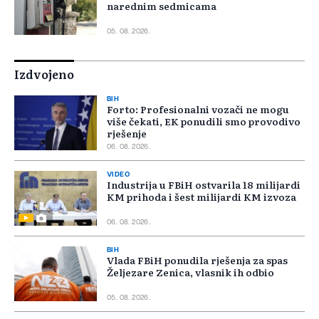
narednim sedmicama
05. 08. 2026.
Izdvojeno
BIH
Forto: Profesionalni vozači ne mogu
više čekati, EK ponudili smo provodivo
rješenje
06. 08. 2026.
VIDEO
Industrija u FBiH ostvarila 18 milijardi
KM prihoda i šest milijardi KM izvoza
06. 08. 2026.
BIH
Vlada FBiH ponudila rješenja za spas
Željezare Zenica, vlasnik ih odbio
05. 08. 2026.