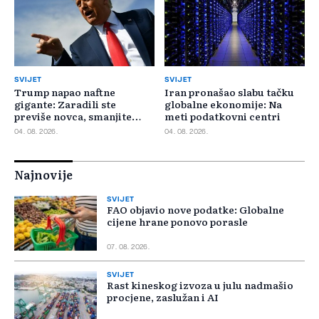
SVIJET
SVIJET
Trump napao naftne
Iran pronašao slabu tačku
gigante: Zaradili ste
globalne ekonomije: Na
previše novca, smanjite
meti podatkovni centri
cijene
04. 08. 2026.
04. 08. 2026.
Najnovije
SVIJET
FAO objavio nove podatke: Globalne
cijene hrane ponovo porasle
07. 08. 2026.
SVIJET
Rast kineskog izvoza u julu nadmašio
procjene, zaslužan i AI