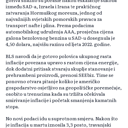
goriva snažno su porasle nakon eskalacije sukoba
između SAD-a, Izraela i Irana te praktičnog
zatvaranja Hormuškog moreuza, jednog od
najvažnijih svjetskih pomorskih pravaca za
transport nafte i plina. Prema podacima
automobilskog udruženja AAA, prosječna cijena
galona bezolovnog benzina u SAD-u dosegnula je
4,50 dolara, najvišu razinu od ljeta 2022. godine.
BLS navodi da je gotovo polovica ukupnog rasta
inflacije povezana upravo s rastom cijena energije,
dok dodatni pritisak stvaraju skuplje stanovanje i
prehrambeni proizvodi, prenosi SEEbiz. Time se
ponovno otvara pitanje koliko je američko
gospodarstvo osjetljivo na geopolitičke poremećaje,
osobito u trenucima kada su tržišta očekivala
smirivanje inflacije i početak smanjenja kamatnih
stopa.
No novi podaci idu u suprotnom smjeru. Nakon što
je inflacija u martu iznosila 3,3 posto, travanjski