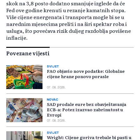
skok na 3,8 posto dodatno smanjuje izglede da će
Fed ove godine krenuti u rezanje kamatnih stopa.
Više cijene energenata i transporta mogle bi se u
narednim mjesecima preliti i na širi spektar roba i
usluga, što povećava rizik duljeg razdoblja povišene
inflacije.
Povezane vijesti
SVIJET
FAO objavio nove podatke: Globalne
cijene hrane ponovo porasle
07. 08. 2026.
NOVAC
SAD prodale eure bez obavještavanja
ECB-a: Potez izazvao zabrinutost u
Evropi
07. 08. 2026.
SVIJET
Wright: Cijene goriva trebale bi pasti u