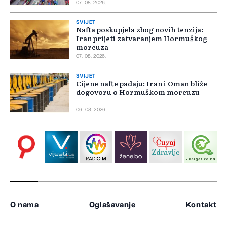
07. 08. 2026.
SVIJET
Nafta poskupjela zbog novih tenzija:
Iran prijeti zatvaranjem Hormuškog
moreuza
07. 08. 2026.
SVIJET
Cijene nafte padaju: Iran i Oman bliže
dogovoru o Hormuškom moreuzu
06. 08. 2026.
O nama
Oglašavanje
Kontakt