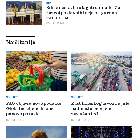
BIH
Bihać nastavlja ulagati u mlade: Za
razvoj poslovnih ideja osigurano
32.000 KM
05. 08. 2026.
Najčitanije
SVIJET
SVIJET
FAO objavio nove podatke:
Rast kineskog izvoza u julu
Globalne cijene hrane
nadmašio procjene,
ponovo porasle
zaslužan i AI
07. 08. 2026.
07. 08. 2026.