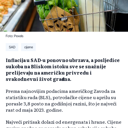
Foto: Pexels
SAD
cijene
Inflacija u SAD-u ponovno ubrzava, a posljedice
sukoba na Bliskom istoku sve se snažnije
prelijevaju na američku privredu i
svakodnevni život građana.
Prema najnovijim podacima američkog Zavoda za
statistiku rada (BLS), potrošačke cijene u aprilu su
porasle 3,8 posto na godišnjoj razini, što je najveći
rast od maja 2023. godine.
Najveći pritisak dolazi od energenata i hrane. Cijene