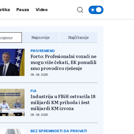
etika
Pauza
Video
Najnovije
Najčitanije
vojeno
PRIVREMENO
Forto: Profesionalni vozači ne
mogu više čekati, EK ponudili
smo provodivo rješenje
06. 08. 2026.
FIA
Industrija u FBiH ostvarila 18
milijardi KM prihoda i šest
milijardi KM izvoza
06. 08. 2026.
BEZ SPREMNOSTI DA PRIHVATI