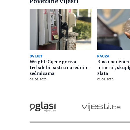
Povezane vijesti
SVIJET
PAUZA
Wright: Cijene goriva
Ruski naučnici 
trebale bi pasti u narednim
mineral, skuplj
sedmicama
zlata
05. 08. 2026.
01. 08. 2026.