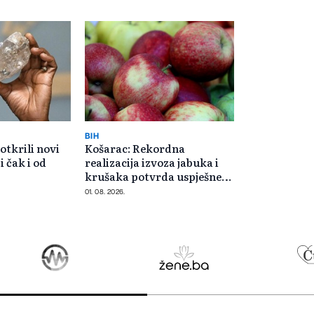
BIH
otkrili novi
Košarac: Rekordna
i čak i od
realizacija izvoza jabuka i
krušaka potvrda uspješne
saradnje s Rusijom
01. 08. 2026.