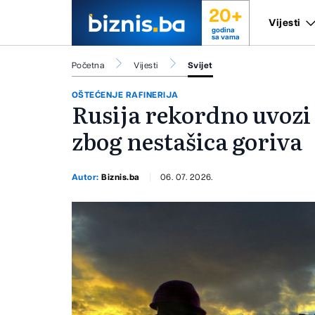
20+
Vijesti
godina
sa vama
Početna
Vijesti
Svijet
OŠTEĆENJE RAFINERIJA
Rusija rekordno uvozi 
zbog nestašica goriva
Autor:
Biznis.ba
06. 07. 2026.