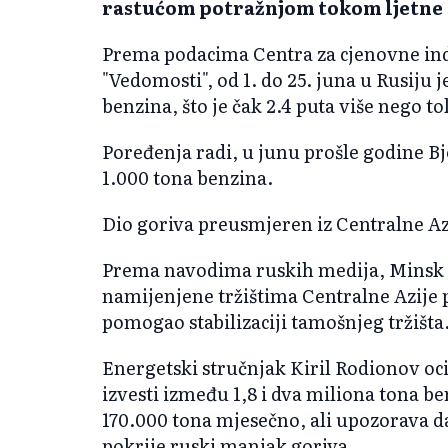
rastućom potražnjom tokom ljetne 
Prema podacima Centra za cjenovne indek
"Vedomosti", od 1. do 25. juna u Rusiju
benzina, što je čak 2.4 puta više nego t
Poređenja radi, u junu prošle godine Bje
1.000 tona benzina.
Dio goriva preusmjeren iz Centralne Az
Prema navodima ruskih medija, Minsk je 
namijenjene tržištima Centralne Azije 
pomogao stabilizaciji tamošnjeg tržišta
Energetski stručnjak Kiril Rodionov oci
izvesti između 1,8 i dva miliona tona b
170.000 tona mjesečno, ali upozorava da
pokrije ruski manjak goriva.