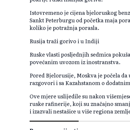
Istovremeno je cijena bjeloruskog ben
Sankt Peterburgu od početka maja poras
koliko je potražnja porasla.
Rusija traži gorivo i u Indiji
Ruske vlasti posljednjih sedmica poku
povećanim uvozom iz inostranstva.
Pored Bjelorusije, Moskva je počela da 
razgovori i sa Kazahstanom o dodatni
Ove mjere uslijedile su nakon višemje
ruske rafinerije, koji su značajno sman
i izazvali nestašice u više regiona zeml