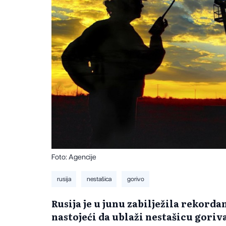
Foto: Agencije
rusija
nestašica
gorivo
Rusija je u junu zabilježila rekorda
nastojeći da ublaži nestašicu goriv