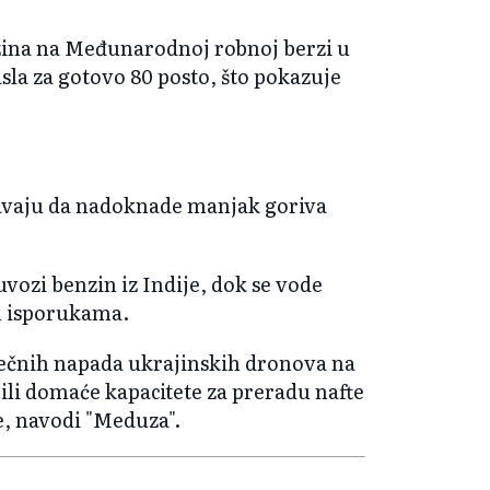
zina na Međunarodnoj robnoj berzi u
la za gotovo 80 posto, što pokazuje
šavaju da nadoknade manjak goriva
uvozi benzin iz Indije, dok se vode
m isporukama.
sečnih napada ukrajinskih dronova na
jili domaće kapacitete za preradu nafte
je, navodi "Meduza".