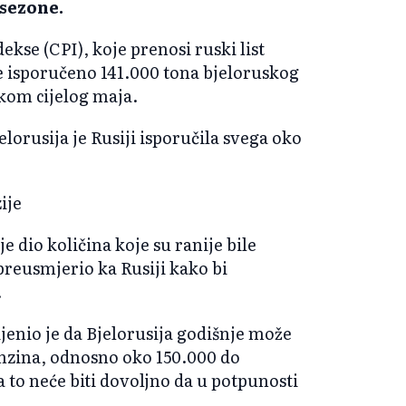
sezone.
se (CPI), koje prenosi ruski list
 je isporučeno 141.000 tona bjeloruskog
okom cijelog maja.
lorusija je Rusiji isporučila svega oko
ije
dio količina koje su ranije bile
preusmjerio ka Rusiji kako bi
.
jenio je da Bjelorusija godišnje može
enzina, odnosno oko 150.000 do
 to neće biti dovoljno da u potpunosti