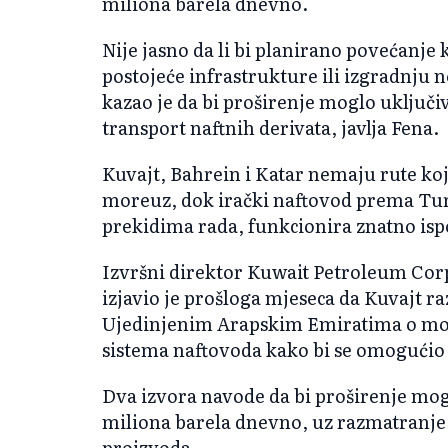
miliona barela dnevno.
Nije jasno da li bi planirano povećanje
postojeće infrastrukture ili izgradnju 
kazao je da bi proširenje moglo uključiv
transport naftnih derivata, javlja Fena.
Kuvajt, Bahrein i Katar nemaju rute ko
moreuz, dok irački naftovod prema Tur
prekidima rada, funkcionira znatno isp
Izvršni direktor Kuwait Petroleum Cor
izjavio je prošloga mjeseca da Kuvajt 
Ujedinjenim Arapskim Emiratima o mog
sistema naftovoda kako bi se omogućio 
Dva izvora navode da bi proširenje mog
miliona barela dnevno, uz razmatranje 
proizvoda.