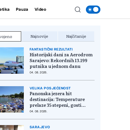
etika
Pauza
Video
Najnovije
Najčitanije
vojeno
FANTASTIČNI REZULTATI
Historijski dani za Aerodrom
Sarajevo: Rekordnih 13.199
putnika u jednom danu
04. 08. 2026.
VELIKA POSJEĆENOST
Panonska jezera hit
destinacija: Temperature
prelaze 35 stepeni, gosti
pristižu iz cijele regije
04. 08. 2026.
SARAJEVO