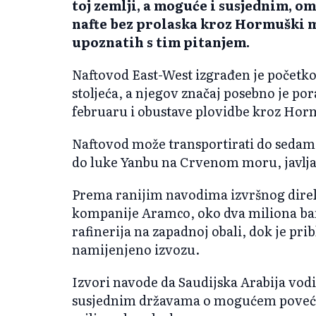
toj zemlji, a moguće i susjednim, o
nafte bez prolaska kroz Hormuški mo
upoznatih s tim pitanjem.
Naftovod East-West izgrađen je početk
stoljeća, a njegov značaj posebno je po
februaru i obustave plovidbe kroz Ho
Naftovod može transportirati do sedam
do luke Yanbu na Crvenom moru, javlja
Prema ranijim navodima izvršnog direk
kompanije Aramco, oko dva miliona bar
rafinerija na zapadnoj obali, dok je pr
namijenjeno izvozu.
Izvori navode da Saudijska Arabija vod
susjednim državama o mogućem povećan