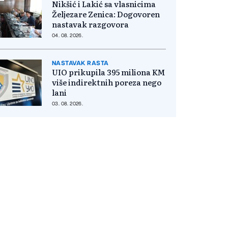
Nikšić i Lakić sa vlasnicima
Željezare Zenica: Dogovoren
nastavak razgovora
04. 08. 2026.
NASTAVAK RASTA
UIO prikupila 395 miliona KM
više indirektnih poreza nego
lani
03. 08. 2026.