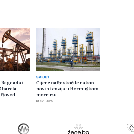
SVIJET
 Bagdada i
Cijene nafte skočile nakon
0 barela
novih tenzija u Hormuškom
aftovod
moreuzu
01. 08. 2026.