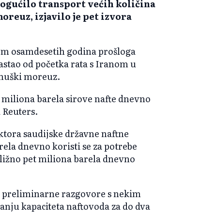
mogućilo transport većih količina
reuz, izjavilo je pet izvora
om osamdesetih godina prošloga
rastao od početka rata s Iranom u
rmuški moreuz.
 miliona barela sirove nafte dnevno
 Reuters.
tora saudijske državne naftne
ela dnevno koristi se za potrebe
ibližno pet miliona barela dnevno
i preliminarne razgovore s nekim
ju kapaciteta naftovoda za do dva