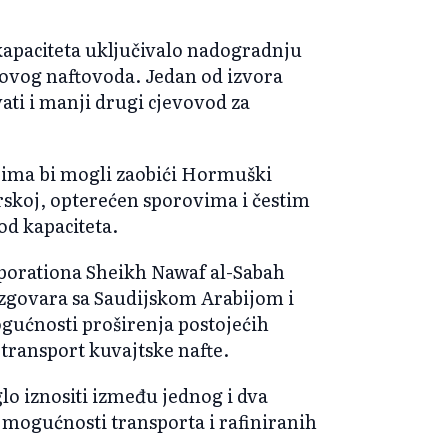
 kapaciteta uključivalo nadogradnju
novog naftovoda. Jedan od izvora
ati i manji drugi cjevovod za
jima bi mogli zaobići Hormuški
skoj, opterećen sporovima i čestim
od kapaciteta.
porationa Sheikh Nawaf al-Sabah
razgovara sa Saudijskom Arabijom i
ućnosti proširenja postojećih
transport kuvajtske nafte.
lo iznositi između jednog i dva
mogućnosti transporta i rafiniranih