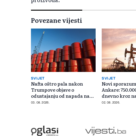
Povezane vijesti
SVIJET
SVIJET
Nafta oštro pala nakon
Novi sporazum
Trumpove objave o
Ankare: 750.00
odustajanju od napada na
dnevno kroz n
Iran
03. 08. 2026.
02. 08. 2026.