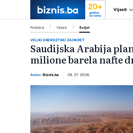
20+
Vijesti
godina
sa vama
Početna
Vijesti
Svijet
VELIKI ENERGETSKI ZAOKRET
Saudijska Arabija plan
milione barela nafte 
Autor:
Biznis.ba
08. 07. 2026.