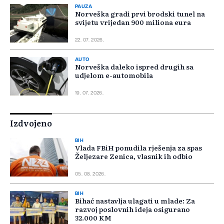
PAUZA
Norveška gradi prvi brodski tunel na
svijetu vrijedan 900 miliona eura
22. 07. 2026.
AUTO
Norveška daleko ispred drugih sa
udjelom e-automobila
19. 07. 2026.
Izdvojeno
BIH
Vlada FBiH ponudila rješenja za spas
Željezare Zenica, vlasnik ih odbio
05. 08. 2026.
BIH
Bihać nastavlja ulagati u mlade: Za
razvoj poslovnih ideja osigurano
32.000 KM