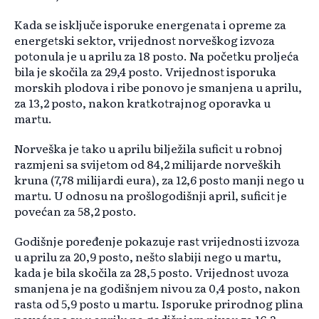
Kada se isključe isporuke energenata i opreme za
energetski sektor, vrijednost norveškog izvoza
potonula je u aprilu za 18 posto. Na početku proljeća
bila je skočila za 29,4 posto. Vrijednost isporuka
morskih plodova i ribe ponovo je smanjena u aprilu,
za 13,2 posto, nakon kratkotrajnog oporavka u
martu.
Norveška je tako u aprilu bilježila suficit u robnoj
razmjeni sa svijetom od 84,2 milijarde norveških
kruna (7,78 milijardi eura), za 12,6 posto manji nego u
martu. U odnosu na prošlogodišnji april, suficit je
povećan za 58,2 posto.
Godišnje poređenje pokazuje rast vrijednosti izvoza
u aprilu za 20,9 posto, nešto slabiji nego u martu,
kada je bila skočila za 28,5 posto. Vrijednost uvoza
smanjena je na godišnjem nivou za 0,4 posto, nakon
rasta od 5,9 posto u martu. Isporuke prirodnog plina