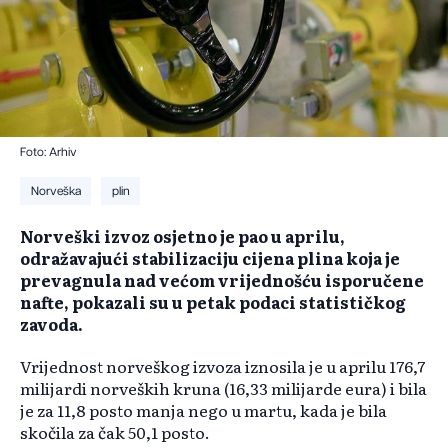
Foto: Arhiv
Norveška
plin
Norveški izvoz osjetno je pao u aprilu,
odražavajući stabilizaciju cijena plina koja je
prevagnula nad većom vrijednošću isporučene
nafte, pokazali su u petak podaci statističkog
zavoda.
Vrijednost norveškog izvoza iznosila je u aprilu 176,7
milijardi norveških kruna (16,33 milijarde eura) i bila
je za 11,8 posto manja nego u martu, kada je bila
skočila za čak 50,1 posto.