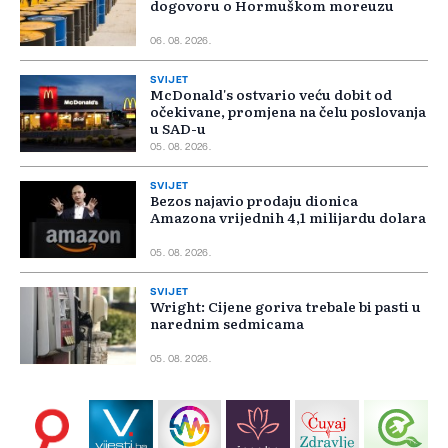
dogovoru o Hormuškom moreuzu
06. 08. 2026.
SVIJET
McDonald's ostvario veću dobit od
očekivane, promjena na čelu poslovanja
u SAD-u
05. 08. 2026.
SVIJET
Bezos najavio prodaju dionica
Amazona vrijednih 4,1 milijardu dolara
05. 08. 2026.
SVIJET
Wright: Cijene goriva trebale bi pasti u
narednim sedmicama
05. 08. 2026.