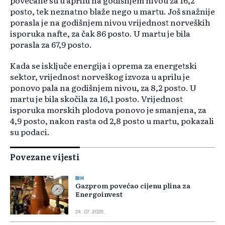
povećane su u aprilu na godišnjem nivou za 16,2
posto, tek neznatno blaže nego u martu. Još snažnije
porasla je na godišnjem nivou vrijednost norveških
isporuka nafte, za čak 86 posto. U martu je bila
porasla za 67,9 posto.
Kada se isključe energija i oprema za energetski
sektor, vrijednost norveškog izvoza u aprilu je
ponovo pala na godišnjem nivou, za 8,2 posto. U
martu je bila skočila za 16,1 posto. Vrijednost
isporuka morskih plodova ponovo je smanjena, za
4,9 posto, nakon rasta od 2,8 posto u martu, pokazali
su podaci.
Povezane vijesti
BIH
Gazprom povećao cijenu plina za
Energoinvest
24. 07. 2026.