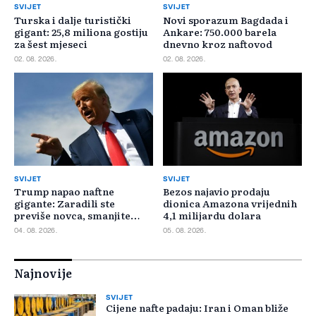
SVIJET
SVIJET
Turska i dalje turistički
Novi sporazum Bagdada i
gigant: 25,8 miliona gostiju
Ankare: 750.000 barela
za šest mjeseci
dnevno kroz naftovod
02. 08. 2026.
02. 08. 2026.
SVIJET
SVIJET
Trump napao naftne
Bezos najavio prodaju
gigante: Zaradili ste
dionica Amazona vrijednih
previše novca, smanjite
4,1 milijardu dolara
cijene
04. 08. 2026.
05. 08. 2026.
Najnovije
SVIJET
Cijene nafte padaju: Iran i Oman bliže