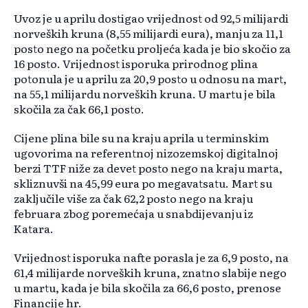
Uvoz je u aprilu dostigao vrijednost od 92,5 milijardi
norveških kruna (8,55 milijardi eura), manju za 11,1
posto nego na početku proljeća kada je bio skočio za
16 posto. Vrijednost isporuka prirodnog plina
potonula je u aprilu za 20,9 posto u odnosu na mart,
na 55,1 milijardu norveških kruna. U martu je bila
skočila za čak 66,1 posto.
Cijene plina bile su na kraju aprila u terminskim
ugovorima na referentnoj nizozemskoj digitalnoj
berzi TTF niže za devet posto nego na kraju marta,
skliznuvši na 45,99 eura po megavatsatu. Mart su
zaključile više za čak 62,2 posto nego na kraju
februara zbog poremećaja u snabdijevanju iz
Katara.
Vrijednost isporuka nafte porasla je za 6,9 posto, na
61,4 milijarde norveških kruna, znatno slabije nego
u martu, kada je bila skočila za 66,6 posto, prenose
Financije hr.