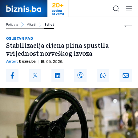
20+
godina
sa vama
Početna
Vijesti
Svijet
OSJETAN PAD
Stabilizacija cijena plina spustila
vrijednost norveškog izvoza
Autor:
Biznis.ba
16. 05. 2026.