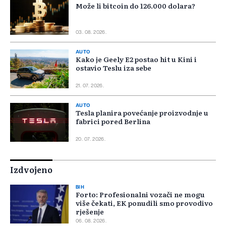
Može li bitcoin do 126.000 dolara?
03. 08. 2026.
AUTO
Kako je Geely E2 postao hit u Kini i
ostavio Teslu iza sebe
21. 07. 2026.
AUTO
Tesla planira povećanje proizvodnje u
fabrici pored Berlina
20. 07. 2026.
Izdvojeno
BIH
Forto: Profesionalni vozači ne mogu
više čekati, EK ponudili smo provodivo
rješenje
06. 08. 2026.