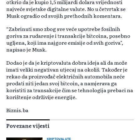
otkrio da je kupio 1,5 milijardi dolara vrijednosti
najveće svjetske digitalne valute. No u četvrtak se
Musk ogradio od svojih prethodnih komentara.
“Zabrinuti smo zbog sve veće upotrebe fosilnih
goriva za rudarenje i transakcije bitcoina, posebno
ugljena, koji ima najgore emisije od svih goriva",
napisao je Musk.
Dodao je da je kriptovaluta dobra ideja ali da može
imati veliki negativan utjecaj na okoliš. Također je
rekao da proizvođač električnih automobila neće
prodati niti jedan svoj bitcoin, a namjerava ga
koristiti za transakcije čim se tehnologija prebaci na
korištenje održivije energije.
Biznis.ba
Povezane vijesti
KRIPTOVALUTE