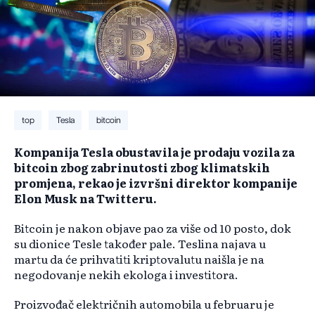
top
Tesla
bitcoin
Kompanija Tesla obustavila je prodaju vozila za
bitcoin zbog zabrinutosti zbog klimatskih
promjena, rekao je izvršni direktor kompanije
Elon Musk na Twitteru.
Bitcoin je nakon objave pao za više od 10 posto, dok
su dionice Tesle također pale. Teslina najava u
martu da će prihvatiti kriptovalutu naišla je na
negodovanje nekih ekologa i investitora.
Proizvođač električnih automobila u februaru je