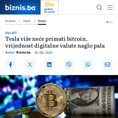
20+
godina
sa vama
Početna
Vijesti
Svijet
SVIJET
Tesla više neće primati bitcoin,
vrijednost digitalne valute naglo pala
Autor:
Biznis.ba
13. 05. 2021.