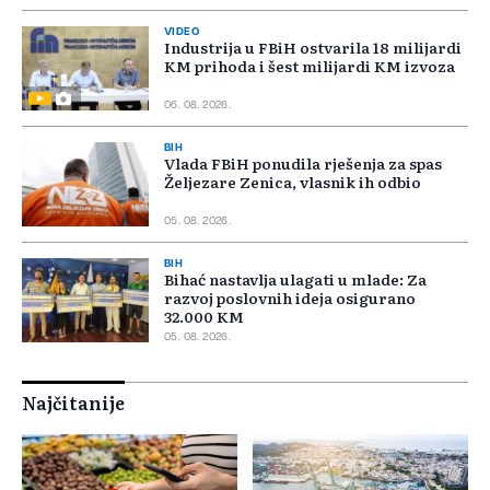
VIDEO
Industrija u FBiH ostvarila 18 milijardi
KM prihoda i šest milijardi KM izvoza
06. 08. 2026.
BIH
Vlada FBiH ponudila rješenja za spas
Željezare Zenica, vlasnik ih odbio
05. 08. 2026.
BIH
Bihać nastavlja ulagati u mlade: Za
razvoj poslovnih ideja osigurano
32.000 KM
05. 08. 2026.
Najčitanije