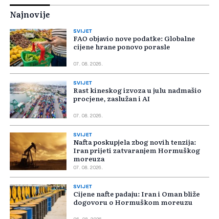
Najnovije
SVIJET
FAO objavio nove podatke: Globalne
cijene hrane ponovo porasle
07. 08. 2026.
SVIJET
Rast kineskog izvoza u julu nadmašio
procjene, zaslužan i AI
07. 08. 2026.
SVIJET
Nafta poskupjela zbog novih tenzija:
Iran prijeti zatvaranjem Hormuškog
moreuza
07. 08. 2026.
SVIJET
Cijene nafte padaju: Iran i Oman bliže
dogovoru o Hormuškom moreuzu