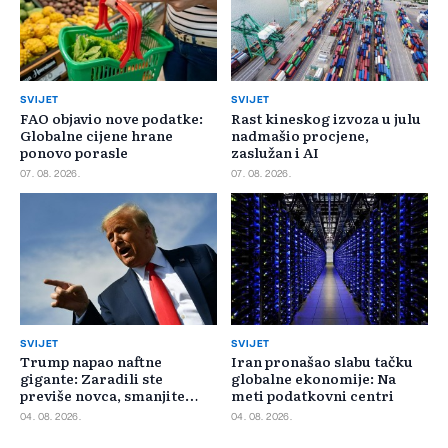
SVIJET
SVIJET
FAO objavio nove podatke:
Rast kineskog izvoza u julu
Globalne cijene hrane
nadmašio procjene,
ponovo porasle
zaslužan i AI
07. 08. 2026.
07. 08. 2026.
SVIJET
SVIJET
Trump napao naftne
Iran pronašao slabu tačku
gigante: Zaradili ste
globalne ekonomije: Na
previše novca, smanjite
meti podatkovni centri
cijene
04. 08. 2026.
04. 08. 2026.