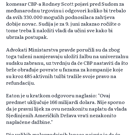
komesar CBP-a Rodney Scott pojavi pred Sudom za
međunarodnu trgovinu i odgovori koliko bi trebalo
da svih 330.000 mogućih podnosilaca zahtjeva
dobije novac. Sudija je za 9. juni zakazao ročište o
tome treba li naložiti vladi da učini sve kako bi
ubrzala postupak.
Advokati Ministarstva pravde poručili su da zbog
toga tuženi namjeravaju uložiti žalbu na univerzalnu
sudsku zabranu, uz tvrdnju da će CBP nastaviti da što
brže obrađuje povrate u fazama za kompanije koje
su kroz 485 aktivnih tužbi tražile svoje pravo na
refundaciju.
Eaton je u kratkom odgovoru naglasio: "Ovaj
predmet uključuje 166 milijardi dolara. Nije sporno
da je pravni lijek za ovu nezakonitu naplatu da vlada
Sjedinjenih Američkih Država vrati nezakonito
naplaćene dažbine."
Dio velikih maloprodajnih lanaca najavio je da će