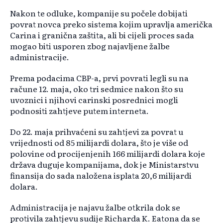
Nakon te odluke, kompanije su počele dobijati
povrat novca preko sistema kojim upravlja američka
Carina i granična zaštita, ali bi cijeli proces sada
mogao biti usporen zbog najavljene žalbe
administracije.
Prema podacima CBP-a, prvi povrati legli su na
račune 12. maja, oko tri sedmice nakon što su
uvoznici i njihovi carinski posrednici mogli
podnositi zahtjeve putem interneta.
Do 22. maja prihvaćeni su zahtjevi za povrat u
vrijednosti od 85 milijardi dolara, što je više od
polovine od procijenjenih 166 milijardi dolara koje
država duguje kompanijama, dok je Ministarstvu
finansija do sada naložena isplata 20,6 milijardi
dolara.
Administracija je najavu žalbe otkrila dok se
protivila zahtjevu sudije Richarda K. Eatona da se