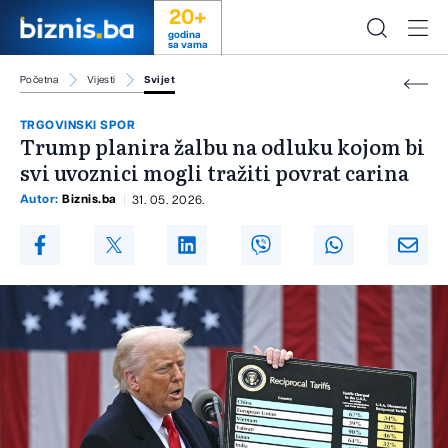
20+
godina
sa vama
Početna
Vijesti
Svijet
TRGOVINSKI SPOR
Trump planira žalbu na odluku kojom bi
svi uvoznici mogli tražiti povrat carina
Autor:
Biznis.ba
31. 05. 2026.