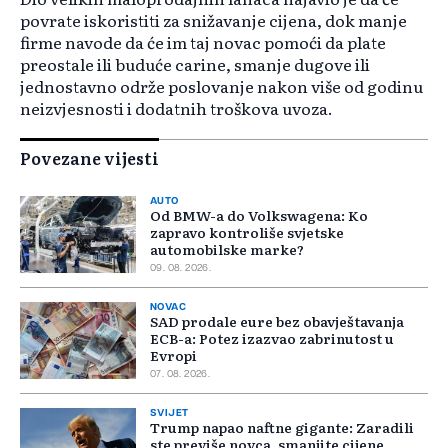
povrate iskoristiti za snižavanje cijena, dok manje
firme navode da će im taj novac pomoći da plate
preostale ili buduće carine, smanje dugove ili
jednostavno održe poslovanje nakon više od godinu
neizvjesnosti i dodatnih troškova uvoza.
Povezane vijesti
AUTO
Od BMW-a do Volkswagena: Ko
zapravo kontroliše svjetske
automobilske marke?
09. 08. 2026.
NOVAC
SAD prodale eure bez obavještavanja
ECB-a: Potez izazvao zabrinutost u
Evropi
07. 08. 2026.
SVIJET
Trump napao naftne gigante: Zaradili
ste previše novca, smanjite cijene