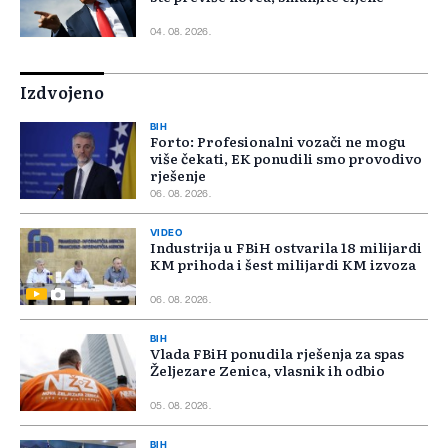
04. 08. 2026.
Izdvojeno
BIH
Forto: Profesionalni vozači ne mogu
više čekati, EK ponudili smo provodivo
rješenje
06. 08. 2026.
VIDEO
Industrija u FBiH ostvarila 18 milijardi
KM prihoda i šest milijardi KM izvoza
06. 08. 2026.
BIH
Vlada FBiH ponudila rješenja za spas
Željezare Zenica, vlasnik ih odbio
05. 08. 2026.
BIH