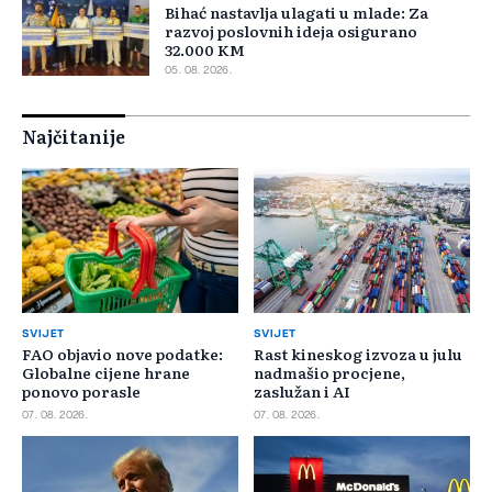
Bihać nastavlja ulagati u mlade: Za
razvoj poslovnih ideja osigurano
32.000 KM
05. 08. 2026.
Najčitanije
SVIJET
SVIJET
FAO objavio nove podatke:
Rast kineskog izvoza u julu
Globalne cijene hrane
nadmašio procjene,
ponovo porasle
zaslužan i AI
07. 08. 2026.
07. 08. 2026.