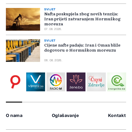
SVIJET
Nafta poskupjela zbog novih tenzija:
Iran prijeti zatvaranjem Hormuškog
moreuza
07. 08. 2026.
SVIJET
Cijene nafte padaju: Iran i Oman bliže
dogovoru o Hormuškom moreuzu
06. 08. 2026.
O nama
Oglašavanje
Kontakt