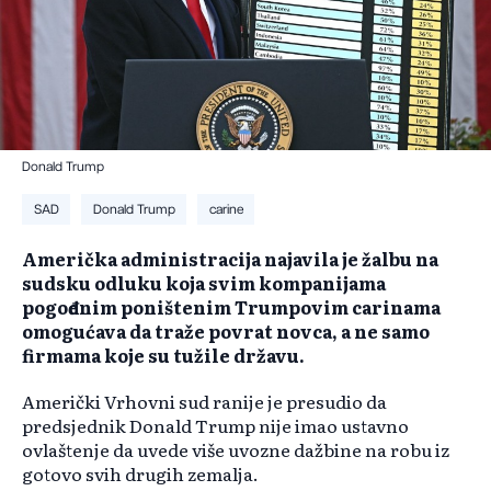
Donald Trump
SAD
Donald Trump
carine
Američka administracija najavila je žalbu na
sudsku odluku koja svim kompanijama
pogođenim poništenim Trumpovim carinama
omogućava da traže povrat novca, a ne samo
firmama koje su tužile državu.
Američki Vrhovni sud ranije je presudio da
predsjednik Donald Trump nije imao ustavno
ovlaštenje da uvede više uvozne dažbine na robu iz
gotovo svih drugih zemalja.