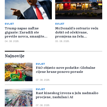
SVIJET
SVIJET
Trump napao naftne
McDonald's ostvario veću
gigante: Zaradili ste
dobit od očekivane,
previše novca, smanjite
promjena na čelu
cijene
poslovanja u SAD-u
04. 08. 2026.
05. 08. 2026.
Najnovije
SVIJET
FAO objavio nove podatke: Globalne
cijene hrane ponovo porasle
07. 08. 2026.
SVIJET
Rast kineskog izvoza u julu nadmašio
procjene, zaslužan i AI
07. 08. 2026.