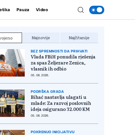
etika
Pauza
Video
Najnovije
Najčitanije
vojeno
BEZ SPREMNOSTI DA PRIHVATI
Vlada FBiH ponudila rješenja
za spas Željezare Zenica,
vlasnik ih odbio
05. 08. 2026.
PODRŠKA GRADA
Bihać nastavlja ulagati u
mlade: Za razvoj poslovnih
ideja osigurano 32.000 KM
05. 08. 2026.
POKRENUO INICIJATIVU