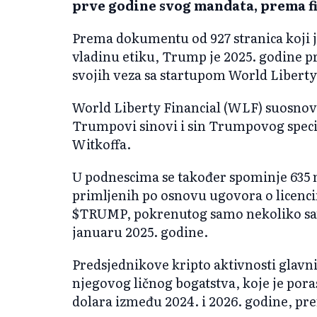
prve godine svog mandata, prema fi
Prema dokumentu od 927 stranica koji j
vladinu etiku, Trump je 2025. godine p
svojih veza sa startupom World Liberty
World Liberty Financial (WLF) suosnov
Trumpovi sinovi i sin Trumpovog specija
Witkoffa.
U podnescima se također spominje 635 
primljenih po osnovu ugovora o licenci
$TRUMP, pokrenutog samo nekoliko sati
januaru 2025. godine.
Predsjednikove kripto aktivnosti glavn
njegovog ličnog bogatstva, koje je porasl
dolara između 2024. i 2026. godine, pr