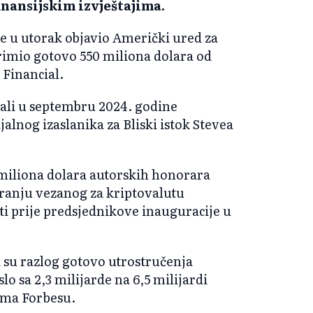
nansijskim izvještajima.
e u utorak objavio Američki ured za
rimio gotovo 550 miliona dolara od
 Financial.
ali u septembru 2024. godine
lnog izaslanika za Bliski istok Stevea
miliona dolara autorskih honorara
ranju vezanog za kriptovalutu
 prije predsjednikove inauguracije u
i su razlog gotovo utrostručenja
o sa 2,3 milijarde na 6,5 ​​milijardi
ema Forbesu.