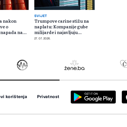
SVIJET
la nakon
Trumpove carine stižu na
ve o
naplatu: Kompanije gube
 napada na
milijarde i najavljuju
poskupljenja
27. 07. 2026.
vi korištenja
Privatnost