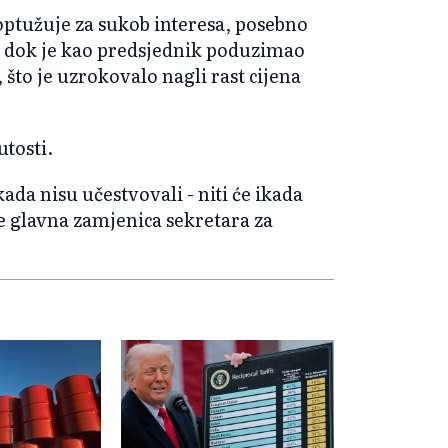
optužuje za sukob interesa, posebno
a dok je kao predsjednik poduzimao
što je uzrokovalo nagli rast cijena
utosti.
ada nisu učestvovali - niti će ikada
je glavna zamjenica sekretara za