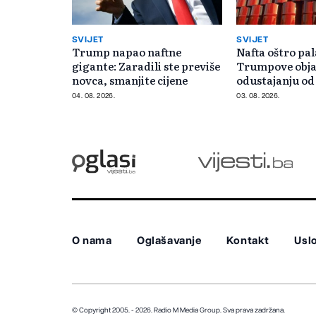
SVIJET
SVIJET
Trump napao naftne
Nafta oštro pa
gigante: Zaradili ste previše
Trumpove obja
novca, smanjite cijene
odustajanju od
Iran
04. 08. 2026.
03. 08. 2026.
O nama
Oglašavanje
Kontakt
Uslo
© Copyright 2005. - 2026. Radio M Media Group.
Sva prava zadržana.