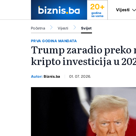
20+
Vijesti
godina
sa vama
Početna
Vijesti
Svijet
PRVA GODINA MANDATA
Trump zaradio preko m
kripto investicija u 20
Autor:
Biznis.ba
01. 07. 2026.