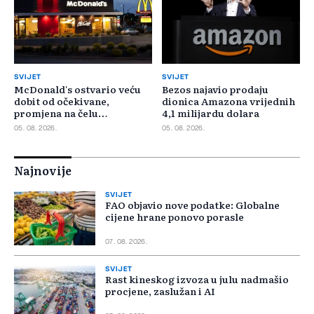
SVIJET
SVIJET
McDonald's ostvario veću
Bezos najavio prodaju
dobit od očekivane,
dionica Amazona vrijednih
promjena na čelu
4,1 milijardu dolara
poslovanja u SAD-u
05. 08. 2026.
05. 08. 2026.
Najnovije
SVIJET
FAO objavio nove podatke: Globalne
cijene hrane ponovo porasle
07. 08. 2026.
SVIJET
Rast kineskog izvoza u julu nadmašio
procjene, zaslužan i AI