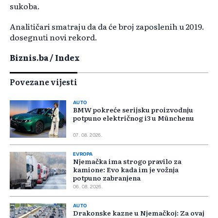
sukoba.
Analitičari smatraju da da će broj zaposlenih u 2019.
dosegnuti novi rekord.
Biznis.ba / Index
Povezane vijesti
AUTO
BMW pokreće serijsku proizvodnju
potpuno električnog i3 u Münchenu
07. 08. 2026.
EVROPA
Njemačka ima strogo pravilo za
kamione: Evo kada im je vožnja
potpuno zabranjena
06. 08. 2026.
AUTO
Drakonske kazne u Njemačkoj: Za ovaj