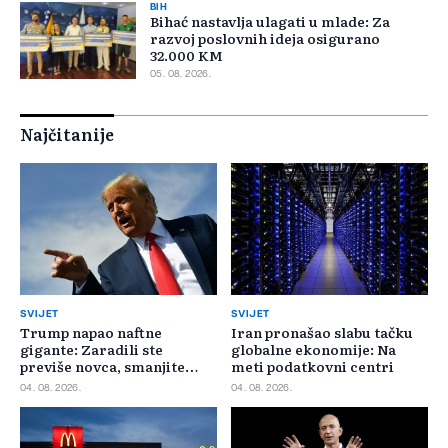
BIH
Bihać nastavlja ulagati u mlade: Za
razvoj poslovnih ideja osigurano
32.000 KM
05. 08. 2026.
Najčitanije
SVIJET
SVIJET
Trump napao naftne
Iran pronašao slabu tačku
gigante: Zaradili ste
globalne ekonomije: Na
previše novca, smanjite
meti podatkovni centri
cijene
04. 08. 2026.
04. 08. 2026.