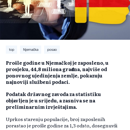
top
Njemačka
posao
Prošle godine u Njemačkoj je zaposleno, u
prosjeku, 44,8 miliona građana, najviše od
ponovnog ujedinjenja zemlje, pokazuju
najnoviji službeni podaci.
Podatak državnog zavoda za statistiku
objavljen je u srijedu, a zasniva se na
preliminarnim izvještajima.
Uprkos starenju populacije, broj zaposlenih
porastao je prošle godine za 1,3 odsto, dosegnuvši