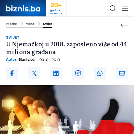
20+
godina
sa vama
Početna
Vijesti
Svijet
SVIJET
U Njemačkoj u 2018. zaposleno više od 44
miliona građana
Autor:
Biznis.ba
03. 01. 2019.