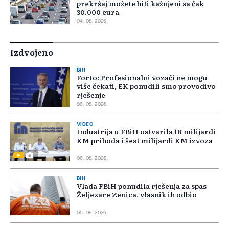
prekršaj možete biti kažnjeni sa čak
30.000 eura
04. 08. 2026.
Izdvojeno
BIH
Forto: Profesionalni vozači ne mogu
više čekati, EK ponudili smo provodivo
rješenje
06. 08. 2026.
VIDEO
Industrija u FBiH ostvarila 18 milijardi
KM prihoda i šest milijardi KM izvoza
06. 08. 2026.
BIH
Vlada FBiH ponudila rješenja za spas
Željezare Zenica, vlasnik ih odbio
05. 08. 2026.