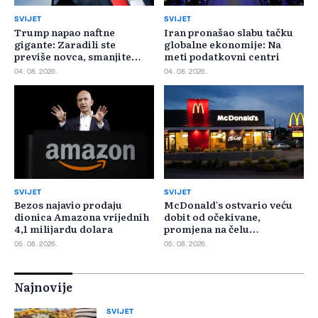
SVIJET
SVIJET
Trump napao naftne
Iran pronašao slabu tačku
gigante: Zaradili ste
globalne ekonomije: Na
previše novca, smanjite
meti podatkovni centri
cijene
04. 08. 2026.
04. 08. 2026.
SVIJET
SVIJET
Bezos najavio prodaju
McDonald's ostvario veću
dionica Amazona vrijednih
dobit od očekivane,
4,1 milijardu dolara
promjena na čelu
poslovanja u SAD-u
05. 08. 2026.
05. 08. 2026.
Najnovije
SVIJET