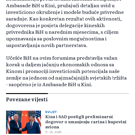
Ambasade BiH u Kini, pružajući detaljan uvid u
investiciono okruženje i modele buduće privredne
saradnje. Kao konkretan rezultat ovih aktivnosti,
dogovorena je posjeta delegacije kineskih
privrednika BiH u narednim mjesecima, s ciljem
upoznavanja sa poslovnim mogućnostima i
uspostavljanja novih partnerstava.
Učešće BiH na ovim forumima predstavlja važan
korak u daljem jačanju ekonomskih odnosa sa
Kinom i promociji investicionih potencijala naše
zemlje na jednom od najznačajnijih svjetskih tržišta
- saopćeno je iz Ambasade BiH u Kini.
Povezane vijesti
SVIJET
Kina i SAD postigli preliminarni
dogovor o smanjenju carina i kupovini
aviona
17. 05. 2026.