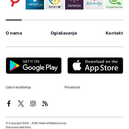
O nama
Oglašavanje
Kontakt
Uslovi korištenja
Privatnost
© Copyright 2005. - 2026. Radio M Media Group.
Sva prava zadržana.