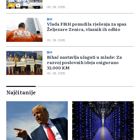
06. 08. 2026.
BIH
Vlada FBiH ponudila rješenja za spas
Željezare Zenica, vlasnik ih odbio
05. 08. 2026.
BIH
Bihać nastavlja ulagati u mlade: Za
razvoj poslovnih ideja osigurano
32.000 KM
05. 08. 2026.
Najčitanije