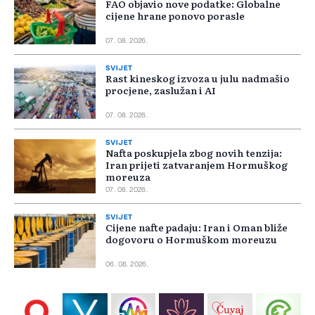
FAO objavio nove podatke: Globalne
cijene hrane ponovo porasle
07. 08. 2026.
SVIJET
Rast kineskog izvoza u julu nadmašio
procjene, zaslužan i AI
07. 08. 2026.
SVIJET
Nafta poskupjela zbog novih tenzija:
Iran prijeti zatvaranjem Hormuškog
moreuza
07. 08. 2026.
SVIJET
Cijene nafte padaju: Iran i Oman bliže
dogovoru o Hormuškom moreuzu
06. 08. 2026.