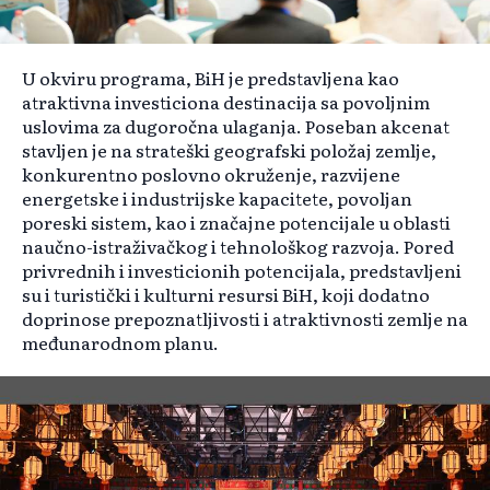
U okviru programa, BiH je predstavljena kao
atraktivna investiciona destinacija sa povoljnim
uslovima za dugoročna ulaganja. Poseban akcenat
stavljen je na strateški geografski položaj zemlje,
konkurentno poslovno okruženje, razvijene
energetske i industrijske kapacitete, povoljan
poreski sistem, kao i značajne potencijale u oblasti
naučno-istraživačkog i tehnološkog razvoja. Pored
privrednih i investicionih potencijala, predstavljeni
su i turistički i kulturni resursi BiH, koji dodatno
doprinose prepoznatljivosti i atraktivnosti zemlje na
međunarodnom planu.