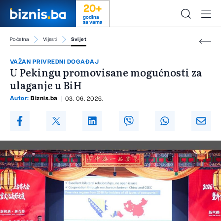
20+
godina
sa vama
Početna
Vijesti
Svijet
VAŽAN PRIVREDNI DOGAĐAJ
U Pekingu promovisane mogućnosti za
ulaganje u BiH
Autor:
Biznis.ba
03. 06. 2026.