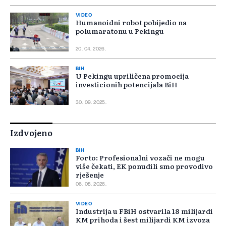
VIDEO
Humanoidni robot pobijedio na
polumaratonu u Pekingu
20. 04. 2026.
BIH
U Pekingu upriličena promocija
investicionih potencijala BiH
30. 09. 2025.
Izdvojeno
BIH
Forto: Profesionalni vozači ne mogu
više čekati, EK ponudili smo provodivo
rješenje
06. 08. 2026.
VIDEO
Industrija u FBiH ostvarila 18 milijardi
KM prihoda i šest milijardi KM izvoza