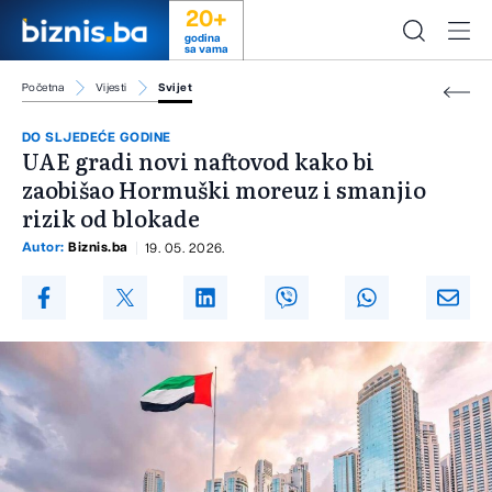
20+
godina
sa vama
Početna
Vijesti
Svijet
DO SLJEDEĆE GODINE
UAE gradi novi naftovod kako bi
zaobišao Hormuški moreuz i smanjio
rizik od blokade
Autor:
Biznis.ba
19. 05. 2026.