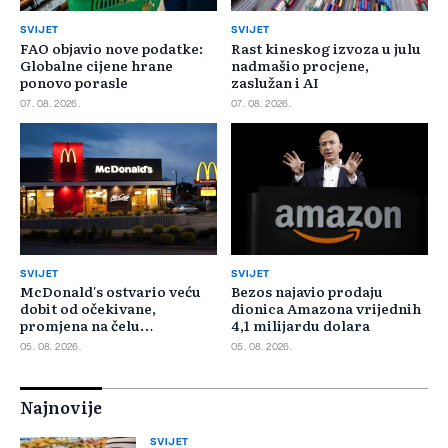
SVIJET
SVIJET
FAO objavio nove podatke:
Rast kineskog izvoza u julu
Globalne cijene hrane
nadmašio procjene,
ponovo porasle
zaslužan i AI
07. 08. 2026.
07. 08. 2026.
SVIJET
SVIJET
McDonald's ostvario veću
Bezos najavio prodaju
dobit od očekivane,
dionica Amazona vrijednih
promjena na čelu
4,1 milijardu dolara
poslovanja u SAD-u
05. 08. 2026.
05. 08. 2026.
Najnovije
SVIJET