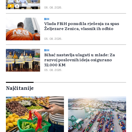
06. 08. 2026.
BIH
Vlada FBiH ponudila rješenja za spas
Željezare Zenica, vlasnik ih odbio
05. 08. 2026.
BIH
Bihać nastavlja ulagati u mlade: Za
razvoj poslovnih ideja osigurano
32.000 KM
05. 08. 2026.
Najčitanije