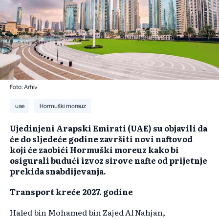
Foto: Arhiv
uae
Hormuški moreuz
Ujedinjeni Arapski Emirati (UAE) su objavili da
će do sljedeće godine završiti novi naftovod
koji će zaobići Hormuški moreuz kako bi
osigurali budući izvoz sirove nafte od prijetnje
prekida snabdijevanja.
Transport kreće 2027. godine
Haled bin Mohamed bin Zajed Al Nahjan,