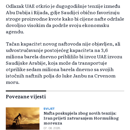
Odlazak UAE otkrio je dugogodišnje tenzije između
Abu Dabija i Rijada, gdje Saudijci obično favorizuju
stroge proizvodne kvote kako bi cijene nafte održale
dovoljno visokim da podrže svoju ekonomsku
agendu.
Tačan kapacitet novog naftovoda nije objavljen, ali
udvostručavanje postojećeg kapaciteta na 3,6
miliona barela dnevno približilo bi izvoz UAE izvozu
Saudijske Arabije, koja može da transportuje
otprilike sedam miliona barela dnevno sa svojih
istočnih naftnih polja do luke Janbu na Crvenom
moru.
Povezane vijesti
SVIJET
Nafta poskupjela zbog novih tenzija:
Iran prijeti zatvaranjem Hormuškog
moreuza
07. 08. 2026.