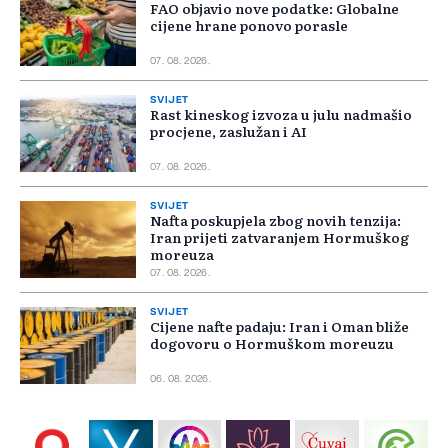
FAO objavio nove podatke: Globalne
cijene hrane ponovo porasle
07. 08. 2026.
SVIJET
Rast kineskog izvoza u julu nadmašio
procjene, zaslužan i AI
07. 08. 2026.
SVIJET
Nafta poskupjela zbog novih tenzija:
Iran prijeti zatvaranjem Hormuškog
moreuza
07. 08. 2026.
SVIJET
Cijene nafte padaju: Iran i Oman bliže
dogovoru o Hormuškom moreuzu
06. 08. 2026.