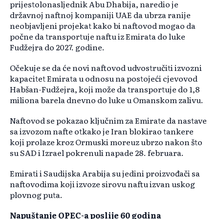
prijestolonasljednik Abu Dhabija, naredio je
državnoj naftnoj kompaniji UAE da ubrza ranije
neobjavljeni projekat kako bi naftovod mogao da
počne da transportuje naftu iz Emirata do luke
Fudžejra do 2027. godine.
Očekuje se da će novi naftovod udvostručiti izvozni
kapacitet Emirata u odnosu na postojeći cjevovod
Habšan-Fudžejra, koji može da transportuje do 1,8
miliona barela dnevno do luke u Omanskom zalivu.
Naftovod se pokazao ključnim za Emirate da nastave
sa izvozom nafte otkako je Iran blokirao tankere
koji prolaze kroz Ormuski moreuz ubrzo nakon što
su SAD i Izrael pokrenuli napade 28. februara.
Emirati i Saudijska Arabija su jedini proizvođači sa
naftovodima koji izvoze sirovu naftu izvan uskog
plovnog puta.
Napuštanje OPEC-a poslije 60 godina