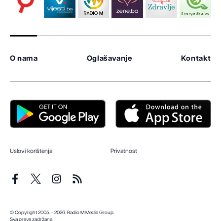
O nama
Oglašavanje
Kontakt
Uslovi korištenja
Privatnost
© Copyright 2005. - 2026. Radio M Media Group.
Sva prava zadržana.