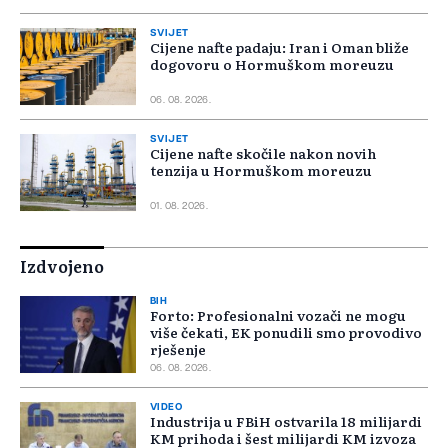
SVIJET
Cijene nafte padaju: Iran i Oman bliže
dogovoru o Hormuškom moreuzu
06. 08. 2026.
SVIJET
Cijene nafte skočile nakon novih
tenzija u Hormuškom moreuzu
01. 08. 2026.
Izdvojeno
BIH
Forto: Profesionalni vozači ne mogu
više čekati, EK ponudili smo provodivo
rješenje
06. 08. 2026.
VIDEO
Industrija u FBiH ostvarila 18 milijardi
KM prihoda i šest milijardi KM izvoza