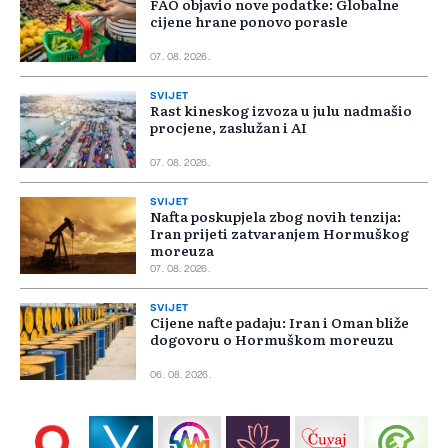
FAO objavio nove podatke: Globalne
cijene hrane ponovo porasle
07. 08. 2026.
SVIJET
Rast kineskog izvoza u julu nadmašio
procjene, zaslužan i AI
07. 08. 2026.
SVIJET
Nafta poskupjela zbog novih tenzija:
Iran prijeti zatvaranjem Hormuškog
moreuza
07. 08. 2026.
SVIJET
Cijene nafte padaju: Iran i Oman bliže
dogovoru o Hormuškom moreuzu
06. 08. 2026.