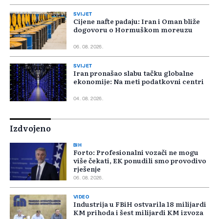
SVIJET
Cijene nafte padaju: Iran i Oman bliže
dogovoru o Hormuškom moreuzu
06. 08. 2026.
SVIJET
Iran pronašao slabu tačku globalne
ekonomije: Na meti podatkovni centri
04. 08. 2026.
Izdvojeno
BIH
Forto: Profesionalni vozači ne mogu
više čekati, EK ponudili smo provodivo
rješenje
06. 08. 2026.
VIDEO
Industrija u FBiH ostvarila 18 milijardi
KM prihoda i šest milijardi KM izvoza