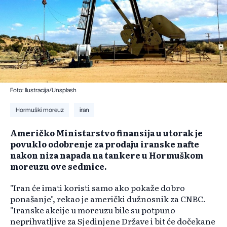
Foto: Ilustracija/Unsplash
Hormuški moreuz
iran
Američko Ministarstvo finansija u utorak je
povuklo odobrenje za prodaju iranske nafte
nakon niza napada na tankere u Hormuškom
moreuzu ove sedmice.
"Iran će imati koristi samo ako pokaže dobro
ponašanje", rekao je američki dužnosnik za CNBC.
"Iranske akcije u moreuzu bile su potpuno
neprihvatljive za Sjedinjene Države i bit će dočekane