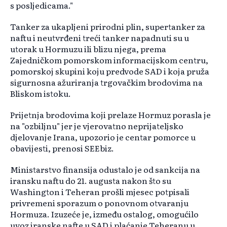
s posljedicama."
Tanker za ukapljeni prirodni plin, supertanker za
naftu i neutvrđeni treći tanker napadnuti su u
utorak u Hormuzu ili blizu njega, prema
Zajedničkom pomorskom informacijskom centru,
pomorskoj skupini koju predvode SAD i koja pruža
sigurnosna ažuriranja trgovačkim brodovima na
Bliskom istoku.
Prijetnja brodovima koji prelaze Hormuz porasla je
na "ozbiljnu" jer je vjerovatno neprijateljsko
djelovanje Irana, upozorio je centar pomorce u
obavijesti, prenosi SEEbiz.
Ministarstvo finansija odustalo je od sankcija na
iransku naftu do 21. augusta nakon što su
Washington i Teheran prošli mjesec potpisali
privremeni sporazum o ponovnom otvaranju
Hormuza. Izuzeće je, između ostalog, omogućilo
uvoz iranske nafte u SAD i plaćanje Teheranu u