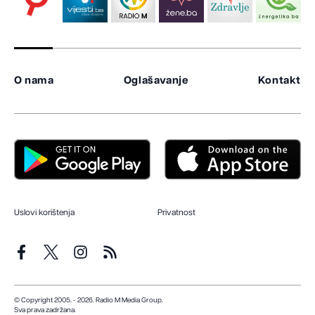
O nama
Oglašavanje
Kontakt
Uslovi korištenja
Privatnost
© Copyright 2005. - 2026. Radio M Media Group.
Sva prava zadržana.