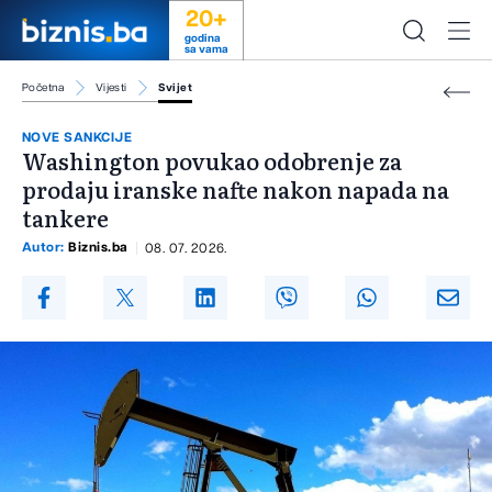
20+
godina
sa vama
Početna
Vijesti
Svijet
NOVE SANKCIJE
Washington povukao odobrenje za
prodaju iranske nafte nakon napada na
tankere
Autor:
Biznis.ba
08. 07. 2026.