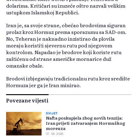
dolarima. Kritičari su izuzeće oštro nazvali velikim
ustupkom Islamskoj Republici.
Iran je, sa svoje strane, obećao brodovima siguran
prolaz kroz Hormuz prema sporazumu sa SAD-om.
No, Teheran je naknadno inzistirao da plovila
moraju koristiti sjevernu rutu pod njegovom
kontrolom. Napadao je brodove koji koriste rutu
zaštićenu od strane američke mornarice duž
omanske obale.
Brodovi izbjegavaju tradicionalnu rutu kroz središte
Hormuza jer ga je Iran minirao.
Povezane vijesti
SVIJET
Nafta poskupjela zbog novih tenzija:
Iran prijeti zatvaranjem Hormuškog
moreuza
07. 08. 2026.