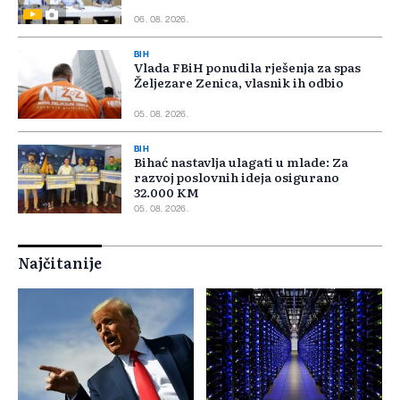
06. 08. 2026.
BIH
Vlada FBiH ponudila rješenja za spas
Željezare Zenica, vlasnik ih odbio
05. 08. 2026.
BIH
Bihać nastavlja ulagati u mlade: Za
razvoj poslovnih ideja osigurano
32.000 KM
05. 08. 2026.
Najčitanije