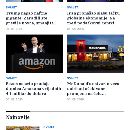
SVIJET
SVIJET
Trump napao naftne
Iran pronašao slabu tačku
gigante: Zaradili ste
globalne ekonomije: Na
previše novca, smanjite
meti podatkovni centri
cijene
04. 08. 2026.
04. 08. 2026.
SVIJET
SVIJET
Bezos najavio prodaju
McDonald's ostvario veću
dionica Amazona vrijednih
dobit od očekivane,
4,1 milijardu dolara
promjena na čelu
poslovanja u SAD-u
05. 08. 2026.
05. 08. 2026.
Najnovije
SVIJET