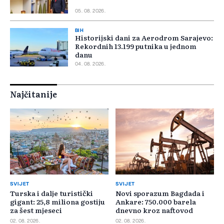
05. 08. 2026.
BIH
Historijski dani za Aerodrom Sarajevo:
Rekordnih 13.199 putnika u jednom
danu
04. 08. 2026.
Najčitanije
SVIJET
SVIJET
Turska i dalje turistički
Novi sporazum Bagdada i
gigant: 25,8 miliona gostiju
Ankare: 750.000 barela
za šest mjeseci
dnevno kroz naftovod
02. 08. 2026.
02. 08. 2026.