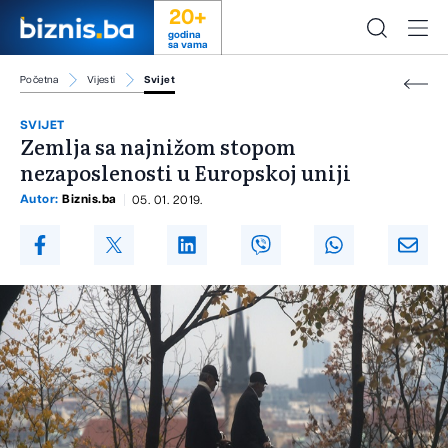
20+
godina
sa vama
Početna
Vijesti
Svijet
SVIJET
Zemlja sa najnižom stopom
nezaposlenosti u Europskoj uniji
Autor:
Biznis.ba
05. 01. 2019.