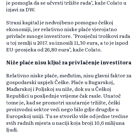
je pomogla da se učvrsti tržište rada", kaže Colato u
izjavi za DW.
Strani kapital je nedvojbeno pomogao češkoj
ekonomiji, jer relativno niske plaće vjerojatno
privlače mnoge investitore. "Prosječni troškovi rada
u toj zemlji u 2017. su iznosili 11,30 eura, a to je ispod
EU-prosjeka od 26,80 eura", kaže Colato.
Niže plaće nisu ključ za privlačenje investitora
Relativno niske plaće, međutim, nisu glavni faktor za
gospodarski uspjeh Češke. Plaće u Bugarskoj,
Mađarskoj i Poljskoj su niže, dok su u Češkoj
Republici u posljednje vrijeme čak rasle. Unatoč
tome je, kad se promotri unutarnje tržište, češki
proizvodni sektor veći nego bilo gdje drugdje u
Europskoj uniji. Tu se stvorilo više od jedne trećine
svih radnih mjesta u naciji koja broji 10,6 milijuna
ljudi.