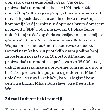
obilježio ovaj srednjočeški grad. Taj češki
proizvođač automobila, koji se 1991. pridružio
njemačkoj Volkswagen grupi, aktualno je jedan od
najvećih poslodavaca u zemlji daleko najvažnija
kompanija kad je u pitanju doprinos bruto domaćem
proizvodu (BDP) i obujmu izvoza. Ukoliko želite
dokučiti tajnu češkog čuda zapošljavanja, ne smijete
ignorirati Škoda Auto. Srećemo se s Bohdanom
Wojnarom iz menadžmenta kadrovske službe.
Govori nam kako je u proteklih osam godina broj
zaposlenih porastao za 40 posto. Aktualno taj
proizvođač automobila zapošljava oko 35.000 ljudi,
uključujući i radnike na privremenom radu, u svoja
tri češka proizvodna pogona u gradovima Mladá
Boleslav, Kvasiny i Vrchlabí, kao i u logističkom
centru u blizini Mlade Boleslave, piše Deutsche
Welle.
Zdravi industrijski temelji
Ta pozitivna slika, međutim, nije očita samo u Škodi,