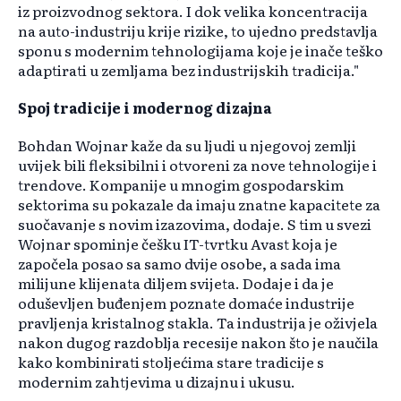
iz proizvodnog sektora. I dok velika koncentracija
na auto-industriju krije rizike, to ujedno predstavlja
sponu s modernim tehnologijama koje je inače teško
adaptirati u zemljama bez industrijskih tradicija."
Spoj tradicije i modernog dizajna
Bohdan Wojnar kaže da su ljudi u njegovoj zemlji
uvijek bili fleksibilni i otvoreni za nove tehnologije i
trendove. Kompanije u mnogim gospodarskim
sektorima su pokazale da imaju znatne kapacitete za
suočavanje s novim izazovima, dodaje. S tim u svezi
Wojnar spominje češku IT-tvrtku Avast koja je
započela posao sa samo dvije osobe, a sada ima
milijune klijenata diljem svijeta. Dodaje i da je
oduševljen buđenjem poznate domaće industrije
pravljenja kristalnog stakla. Ta industrija je oživjela
nakon dugog razdoblja recesije nakon što je naučila
kako kombinirati stoljećima stare tradicije s
modernim zahtjevima u dizajnu i ukusu.