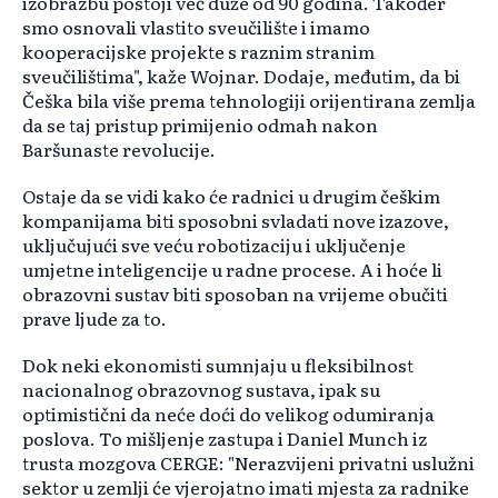
izobrazbu postoji već duže od 90 godina. Također
smo osnovali vlastito sveučilište i imamo
kooperacijske projekte s raznim stranim
sveučilištima", kaže Wojnar. Dodaje, međutim, da bi
Češka bila više prema tehnologiji orijentirana zemlja
da se taj pristup primijenio odmah nakon
Baršunaste revolucije.
Ostaje da se vidi kako će radnici u drugim češkim
kompanijama biti sposobni svladati nove izazove,
uključujući sve veću robotizaciju i uključenje
umjetne inteligencije u radne procese. A i hoće li
obrazovni sustav biti sposoban na vrijeme obučiti
prave ljude za to.
Dok neki ekonomisti sumnjaju u fleksibilnost
nacionalnog obrazovnog sustava, ipak su
optimistični da neće doći do velikog odumiranja
poslova. To mišljenje zastupa i Daniel Munch iz
trusta mozgova CERGE: "Nerazvijeni privatni uslužni
sektor u zemlji će vjerojatno imati mjesta za radnike