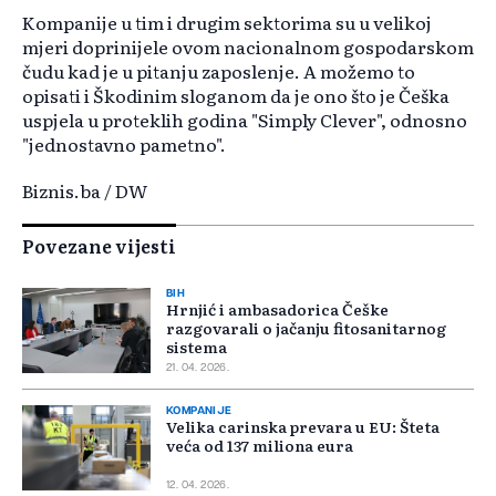
Kompanije u tim i drugim sektorima su u velikoj
mjeri doprinijele ovom nacionalnom gospodarskom
čudu kad je u pitanju zaposlenje. A možemo to
opisati i Škodinim sloganom da je ono što je Češka
uspjela u proteklih godina "Simply Clever", odnosno
"jednostavno pametno".
Biznis.ba / DW
Povezane vijesti
BIH
Hrnjić i ambasadorica Češke
razgovarali o jačanju fitosanitarnog
sistema
21. 04. 2026.
KOMPANIJE
Velika carinska prevara u EU: Šteta
veća od 137 miliona eura
12. 04. 2026.