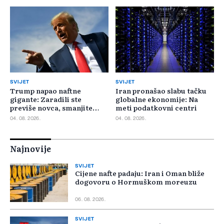
SVIJET
SVIJET
Trump napao naftne
Iran pronašao slabu tačku
gigante: Zaradili ste
globalne ekonomije: Na
previše novca, smanjite
meti podatkovni centri
cijene
04. 08. 2026.
04. 08. 2026.
Najnovije
SVIJET
Cijene nafte padaju: Iran i Oman bliže
dogovoru o Hormuškom moreuzu
06. 08. 2026.
SVIJET