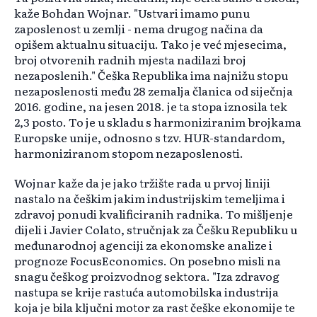
kaže Bohdan Wojnar. "Ustvari imamo punu
zaposlenost u zemlji - nema drugog načina da
opišem aktualnu situaciju. Tako je već mjesecima,
broj otvorenih radnih mjesta nadilazi broj
nezaposlenih." Češka Republika ima najnižu stopu
nezaposlenosti među 28 zemalja članica od siječnja
2016. godine, na jesen 2018. je ta stopa iznosila tek
2,3 posto. To je u skladu s harmoniziranim brojkama
Europske unije, odnosno s tzv. HUR-standardom,
harmoniziranom stopom nezaposlenosti.
Wojnar kaže da je jako tržište rada u prvoj liniji
nastalo na češkim jakim industrijskim temeljima i
zdravoj ponudi kvalificiranih radnika. To mišljenje
dijeli i Javier Colato, stručnjak za Češku Republiku u
međunarodnoj agenciji za ekonomske analize i
prognoze FocusEconomics. On posebno misli na
snagu češkog proizvodnog sektora. "Iza zdravog
nastupa se krije rastuća automobilska industrija
koja je bila ključni motor za rast češke ekonomije te