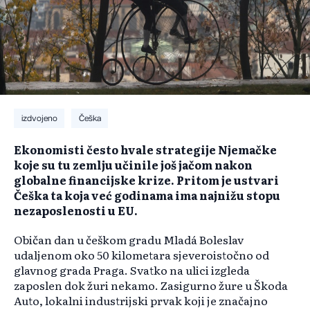
izdvojeno
Češka
Ekonomisti često hvale strategije Njemačke
koje su tu zemlju učinile još jačom nakon
globalne financijske krize. Pritom je ustvari
Češka ta koja već godinama ima najnižu stopu
nezaposlenosti u EU.
Običan dan u češkom gradu Mladá Boleslav
udaljenom oko 50 kilometara sjeveroistočno od
glavnog grada Praga. Svatko na ulici izgleda
zaposlen dok žuri nekamo. Zasigurno žure u Škoda
Auto, lokalni industrijski prvak koji je značajno