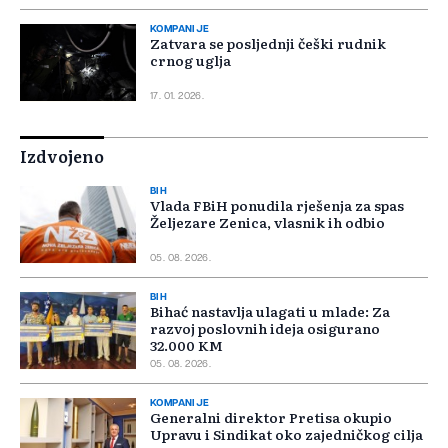
KOMPANIJE
Zatvara se posljednji češki rudnik
crnog uglja
17. 01. 2026.
Izdvojeno
BIH
Vlada FBiH ponudila rješenja za spas
Željezare Zenica, vlasnik ih odbio
05. 08. 2026.
BIH
Bihać nastavlja ulagati u mlade: Za
razvoj poslovnih ideja osigurano
32.000 KM
05. 08. 2026.
KOMPANIJE
Generalni direktor Pretisa okupio
Upravu i Sindikat oko zajedničkog cilja