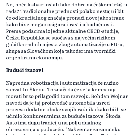
No, hoće li stvari ostati tako dobre na češkom tržištu
rada? Tradicionalne prednosti polako nestaju i bit
će od krucijalnog značaja pronaći nove jake strane
kako bi se mogao osigurati rast i u budućnosti.
Prema podacima iz jedne aktualne OECD-studije,
Češka Republika se suočava s najvećim rizikom
gubitka radnih mjesta zbog automatizacije u EU-u,
skupa sa Slovačkom koja također ima tvornički
orijentiranu ekonomiju.
Budući izazovi
Napredna robotizacija i automatizacija će nužno
zahvatiti i Škodu. To znači da će se ta kompanija
morati brzo prilagoditi tom razvoju. Bohdan Wojnar
navodi da je taj proizvođač automobila usred
procesa dodatne obuke svojih radnika kako bi ih se
učinilo konkurentnima za buduće izazove. Škoda
Auto ima dugu tradiciju na polju dualnog
obrazovanja u poduzeću. "Naš centar za zanatsku