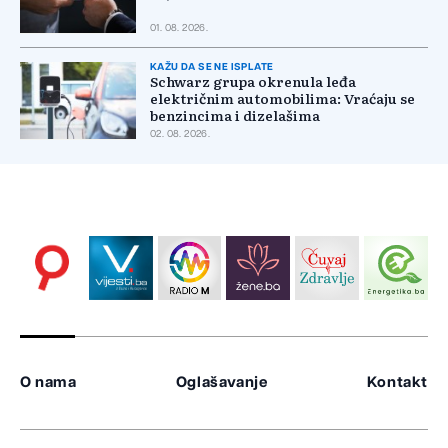
01. 08. 2026.
KAŽU DA SE NE ISPLATE
Schwarz grupa okrenula leđa
električnim automobilima: Vraćaju se
benzincima i dizelašima
02. 08. 2026.
O nama
Oglašavanje
Kontakt