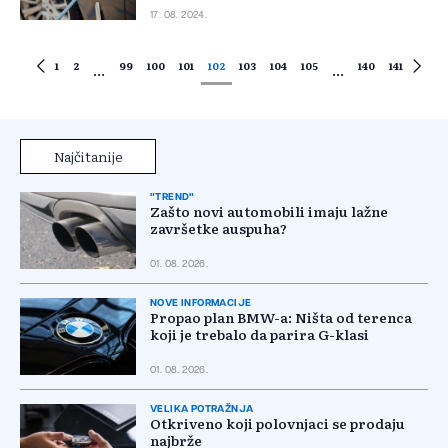
17. 08. 2024.
1
2
99
100
101
102
103
104
105
140
141
...
...
Najčitanije
"TREND"
Zašto novi automobili imaju lažne
završetke auspuha?
01. 08. 2026.
NOVE INFORMACIJE
Propao plan BMW-a: Ništa od terenca
koji je trebalo da parira G-klasi
01. 08. 2026.
VELIKA POTRAŽNJA
Otkriveno koji polovnjaci se prodaju
najbrže