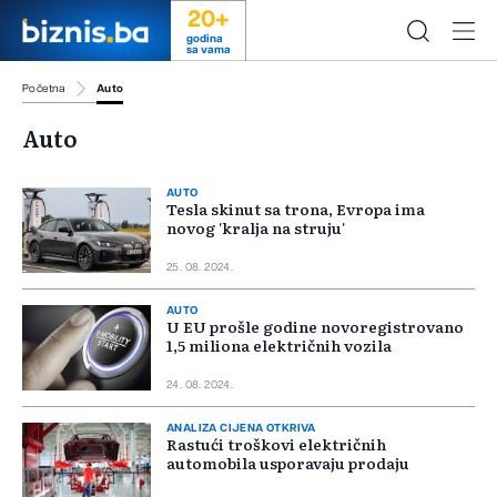
20+
godina
sa vama
Početna
Auto
Auto
AUTO
Tesla skinut sa trona, Evropa ima
novog 'kralja na struju'
25. 08. 2024.
AUTO
U EU prošle godine novoregistrovano
1,5 miliona električnih vozila
24. 08. 2024.
ANALIZA CIJENA OTKRIVA
Rastući troškovi električnih
automobila usporavaju prodaju