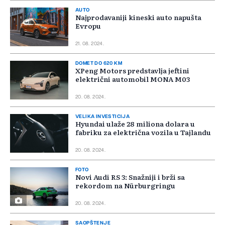
AUTO
Najprodavaniji kineski auto napušta
Evropu
21. 08. 2024.
DOMET DO 620 KM
XPeng Motors predstavlja jeftini
električni automobil MONA M03
20. 08. 2024.
VELIKA INVESTICIJA
Hyundai ulaže 28 miliona dolara u
fabriku za električna vozila u Tajlandu
20. 08. 2024.
FOTO
Novi Audi RS 3: Snažniji i brži sa
rekordom na Nürburgringu
20. 08. 2024.
SAOPŠTENJE