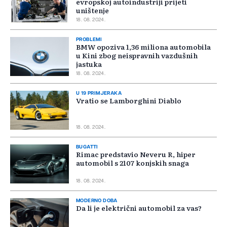
evropskoj autoindustriji prijeti
uništenje
18. 08. 2024.
PROBLEMI
BMW opoziva 1,36 miliona automobila
u Kini zbog neispravnih vazdušnih
jastuka
18. 08. 2024.
U 19 PRIMJERAKA
Vratio se Lamborghini Diablo
18. 08. 2024.
BUGATTI
Rimac predstavio Neveru R, hiper
automobil s 2107 konjskih snaga
18. 08. 2024.
MODERNO DOBA
Da li je električni automobil za vas?