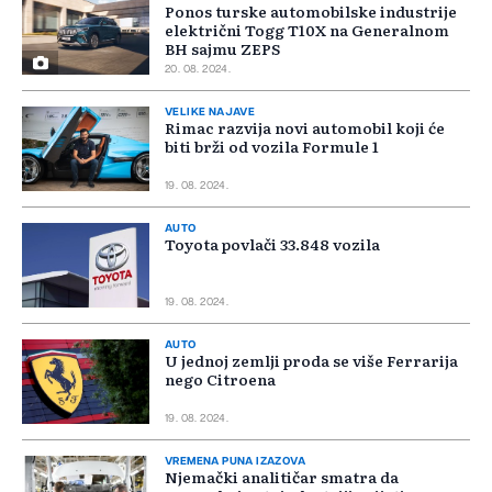
Ponos turske automobilske industrije
električni Togg T10X na Generalnom
BH sajmu ZEPS
20. 08. 2024.
VELIKE NAJAVE
Rimac razvija novi automobil koji će
biti brži od vozila Formule 1
19. 08. 2024.
AUTO
Toyota povlači 33.848 vozila
19. 08. 2024.
AUTO
U jednoj zemlji proda se više Ferrarija
nego Citroena
19. 08. 2024.
VREMENA PUNA IZAZOVA
Njemački analitičar smatra da