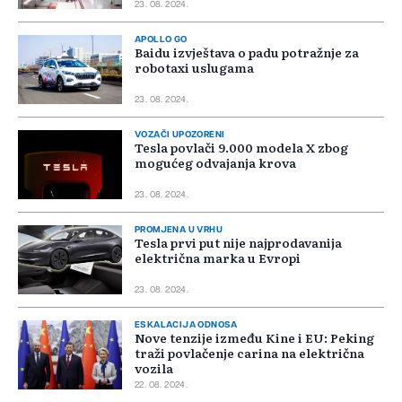
23. 08. 2024.
APOLLO GO
Baidu izvještava o padu potražnje za
robotaxi uslugama
23. 08. 2024.
VOZAČI UPOZORENI
Tesla povlači 9.000 modela X zbog
mogućeg odvajanja krova
23. 08. 2024.
PROMJENA U VRHU
Tesla prvi put nije najprodavanija
električna marka u Evropi
23. 08. 2024.
ESKALACIJA ODNOSA
Nove tenzije između Kine i EU: Peking
traži povlačenje carina na električna
vozila
22. 08. 2024.