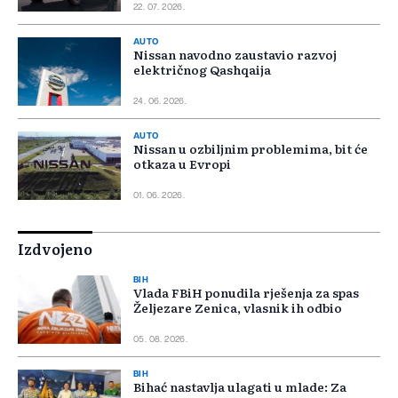
22. 07. 2026.
AUTO
Nissan navodno zaustavio razvoj
električnog Qashqaija
24. 06. 2026.
AUTO
Nissan u ozbiljnim problemima, bit će
otkaza u Evropi
01. 06. 2026.
Izdvojeno
BIH
Vlada FBiH ponudila rješenja za spas
Željezare Zenica, vlasnik ih odbio
05. 08. 2026.
BIH
Bihać nastavlja ulagati u mlade: Za