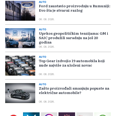
AUTO
Ford zaustavio proizvodnju u Rumuniji:
Evo šta je stvarni razlog
06. 08. 2026.
AUTO
Uprkos geopolitičkim tenzijama: GM i
SAIC produžili saradnju na još 20
godina
06. 08. 2026.
AUTO
Top Gear izdvojio 19 automobila koji
nude najviše za uloženi novac
06. 08. 2026.
AUTO
Zašto proizvođači smanjuju popuste na
električne automobile?
06. 08. 2026.