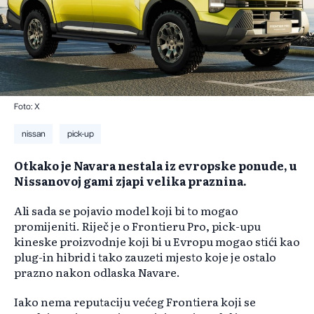
Foto: X
nissan
pick-up
Otkako je Navara nestala iz evropske ponude, u
Nissanovoj gami zjapi velika praznina.
Ali sada se pojavio model koji bi to mogao
promijeniti. Riječ je o Frontieru Pro, pick-upu
kineske proizvodnje koji bi u Evropu mogao stići kao
plug-in hibrid i tako zauzeti mjesto koje je ostalo
prazno nakon odlaska Navare.
Iako nema reputaciju većeg Frontiera koji se