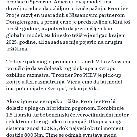
prodaje u Sjevernoj Americi, ovaj model ima
dovoljno aduta da ozbiljno privuče pažnju. Frontier
Pro je razvijen u saradnji s Nissanovim partnerom
Dongfengom, a premijerno je predstavljen u Kini još
prošle godine, uz potvrdu da je zamišljen kao
globalni model. Na kinesko tržište je stigao krajem
2025. godine, ali za sada se nije pojavio na drugim
tržištima.
To bi se ipak moglo promijeniti. Jordi Vila iz Nissana
poručio je da se dolazak tog pick-upa u Evropu
ozbiljno razmatra. "Frontier Pro PHEV je pick-up
koji je u fazi razmatranja. Vjerujemo da taj model
ima potencijal za Evropu", rekao je Vila.
Ako stigne na evropsko tržište, Frontier Pro bi
dolazio s plug-in hibridnim pogonom. Kombinuje
1,5-litarski turbobenzinski četverocilindrični motor
i elektromotor ugrađen u mjenjač. Ukupna snaga
sistema iznosi 402 KS, dok najveći obrtni moment
dostiže 800 Nm. Time se odmah svrstava među