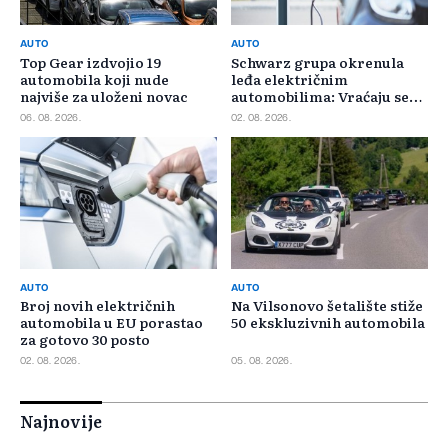
AUTO
AUTO
Top Gear izdvojio 19
Schwarz grupa okrenula
automobila koji nude
leđa električnim
najviše za uloženi novac
automobilima: Vraćaju se
benzincima i dizelašima
06. 08. 2026.
02. 08. 2026.
AUTO
AUTO
Broj novih električnih
Na Vilsonovo šetalište stiže
automobila u EU porastao
50 ekskluzivnih automobila
za gotovo 30 posto
02. 08. 2026.
05. 08. 2026.
Najnovije