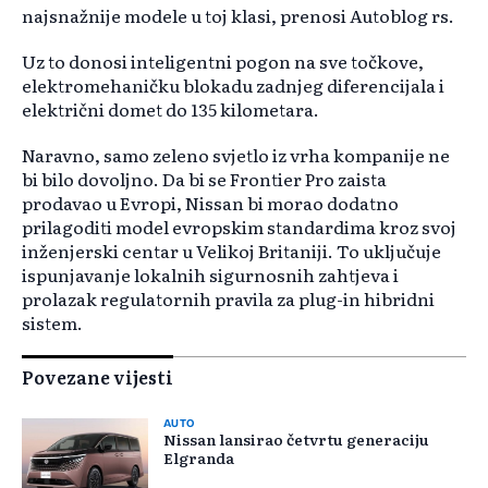
najsnažnije modele u toj klasi, prenosi Autoblog rs.
Uz to donosi inteligentni pogon na sve točkove,
elektromehaničku blokadu zadnjeg diferencijala i
električni domet do 135 kilometara.
Naravno, samo zeleno svjetlo iz vrha kompanije ne
bi bilo dovoljno. Da bi se Frontier Pro zaista
prodavao u Evropi, Nissan bi morao dodatno
prilagoditi model evropskim standardima kroz svoj
inženjerski centar u Velikoj Britaniji. To uključuje
ispunjavanje lokalnih sigurnosnih zahtjeva i
prolazak regulatornih pravila za plug-in hibridni
sistem.
Povezane vijesti
AUTO
Nissan lansirao četvrtu generaciju
Elgranda