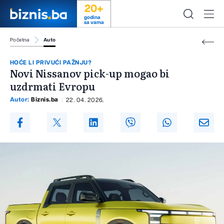
20+
godina
sa vama
Početna
Auto
HOĆE LI PRIVUĆI PAŽNJU?
Novi Nissanov pick-up mogao bi
uzdrmati Evropu
Autor:
Biznis.ba
22. 04. 2026.