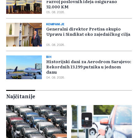
razvoj poslovnih ideja osigurano
32.000 KM
05. 08. 2026.
KOMPANIJE
Generalni direktor Pretisa okupio
Upravu i Sindikat oko zajedničkog cilja
05. 08. 2026.
BIH
Historijski dani za Aerodrom Sarajevo:
Rekordnih 13.199 putnika u jednom
danu
04. 08. 2026.
Najčitanije