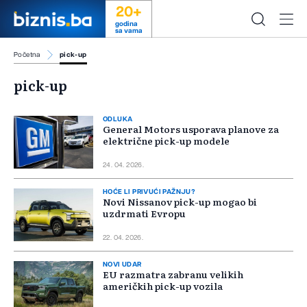
20+
godina
sa vama
Početna
pick-up
pick-up
ODLUKA
General Motors usporava planove za
električne pick-up modele
24. 04. 2026.
HOĆE LI PRIVUĆI PAŽNJU?
Novi Nissanov pick-up mogao bi
uzdrmati Evropu
22. 04. 2026.
NOVI UDAR
EU razmatra zabranu velikih
američkih pick-up vozila