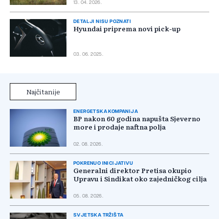
13. 04. 2026.
DETALJI NISU POZNATI
Hyundai priprema novi pick-up
03. 06. 2025.
Najčitanije
ENERGETSKA KOMPANIJA
BP nakon 60 godina napušta Sjeverno
more i prodaje naftna polja
02. 08. 2026.
POKRENUO INICIJATIVU
Generalni direktor Pretisa okupio
Upravu i Sindikat oko zajedničkog cilja
05. 08. 2026.
SVJETSKA TRŽIŠTA