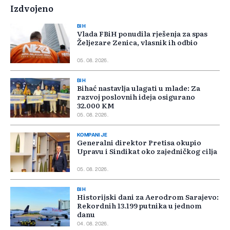
Izdvojeno
BIH
Vlada FBiH ponudila rješenja za spas
Željezare Zenica, vlasnik ih odbio
05. 08. 2026.
BIH
Bihać nastavlja ulagati u mlade: Za
razvoj poslovnih ideja osigurano
32.000 KM
05. 08. 2026.
KOMPANIJE
Generalni direktor Pretisa okupio
Upravu i Sindikat oko zajedničkog cilja
05. 08. 2026.
BIH
Historijski dani za Aerodrom Sarajevo:
Rekordnih 13.199 putnika u jednom
danu
04. 08. 2026.