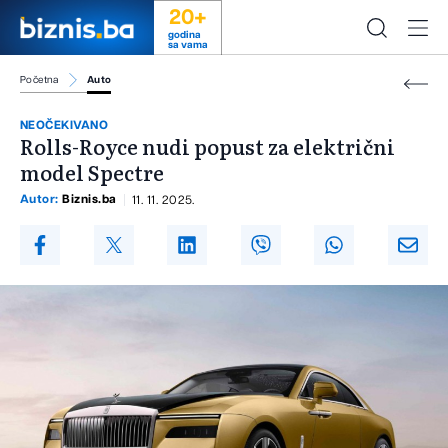
20+
godina
sa vama
Početna
Auto
NEOČEKIVANO
Rolls-Royce nudi popust za električni
model Spectre
Autor:
Biznis.ba
11. 11. 2025.