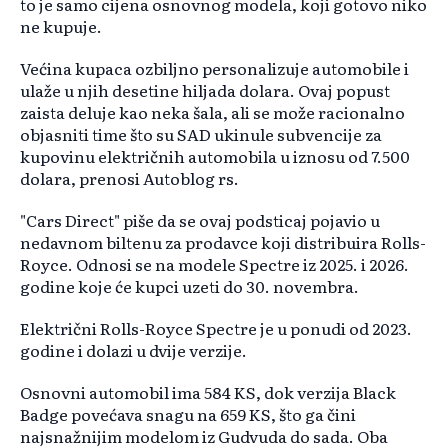
to je samo cijena osnovnog modela, koji gotovo niko
ne kupuje.
Većina kupaca ozbiljno personalizuje automobile i
ulaže u njih desetine hiljada dolara. Ovaj popust
zaista deluje kao neka šala, ali se može racionalno
objasniti time što su SAD ukinule subvencije za
kupovinu električnih automobila u iznosu od 7.500
dolara, prenosi Autoblog rs.
"Cars Direct" piše da se ovaj podsticaj pojavio u
nedavnom biltenu za prodavce koji distribuira Rolls-
Royce. Odnosi se na modele Spectre iz 2025. i 2026.
godine koje će kupci uzeti do 30. novembra.
Električni Rolls-Royce Spectre je u ponudi od 2023.
godine i dolazi u dvije verzije.
Osnovni automobil ima 584 KS, dok verzija Black
Badge povećava snagu na 659 KS, što ga čini
najsnažnijim modelom iz Gudvuda do sada. Oba