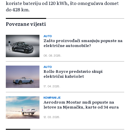
koriste bateriju od 120 kWh, što omogućava domet
do 428 km.
Povezane vijesti
AUTO
Zašto proizvođači smanjuju popuste na
električne automobile?
06. 08. 2026.
AUTO
Rolls-Royce predstavio skupi
električni kabriolet
17. 04. 2026.
KOMPANIJE
Aerodrom Mostar nudi popuste na
letove za Njemačku, karte od 34 eura
12. 03. 2026.