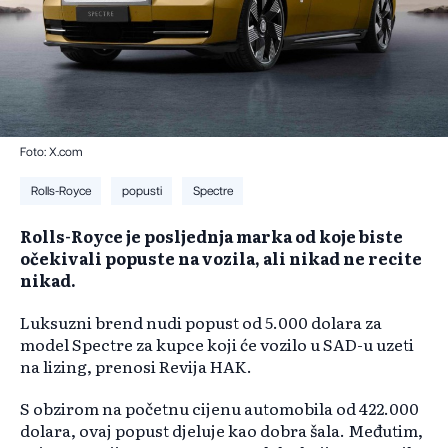
Foto: X.com
Rolls-Royce
popusti
Spectre
Rolls-Royce je posljednja marka od koje biste
očekivali popuste na vozila, ali nikad ne recite
nikad.
Luksuzni brend nudi popust od 5.000 dolara za
model Spectre za kupce koji će vozilo u SAD-u uzeti
na lizing, prenosi Revija HAK.
S obzirom na početnu cijenu automobila od 422.000
dolara, ovaj popust djeluje kao dobra šala. Međutim,