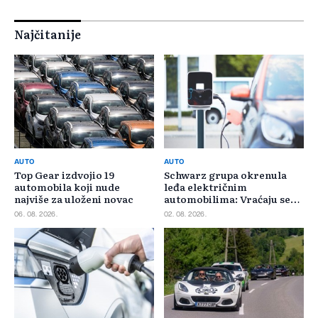
Najčitanije
AUTO
AUTO
Top Gear izdvojio 19
Schwarz grupa okrenula
automobila koji nude
leđa električnim
najviše za uloženi novac
automobilima: Vraćaju se
benzincima i dizelašima
06. 08. 2026.
02. 08. 2026.