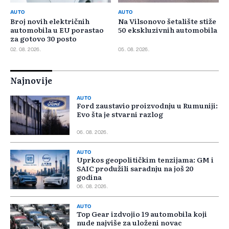
AUTO
AUTO
Broj novih električnih
Na Vilsonovo šetalište stiže
automobila u EU porastao
50 ekskluzivnih automobila
za gotovo 30 posto
02. 08. 2026.
05. 08. 2026.
Najnovije
AUTO
Ford zaustavio proizvodnju u Rumuniji:
Evo šta je stvarni razlog
06. 08. 2026.
AUTO
Uprkos geopolitičkim tenzijama: GM i
SAIC produžili saradnju na još 20
godina
06. 08. 2026.
AUTO
Top Gear izdvojio 19 automobila koji
nude najviše za uloženi novac