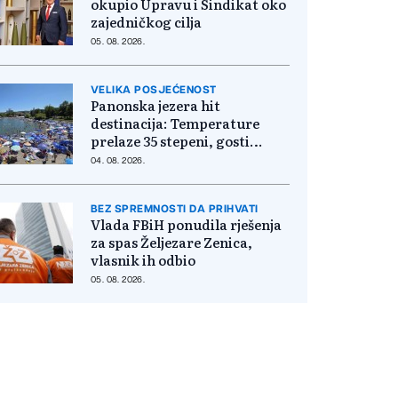
okupio Upravu i Sindikat oko
zajedničkog cilja
05. 08. 2026.
VELIKA POSJEĆENOST
Panonska jezera hit
destinacija: Temperature
prelaze 35 stepeni, gosti
pristižu iz cijele regije
04. 08. 2026.
BEZ SPREMNOSTI DA PRIHVATI
Vlada FBiH ponudila rješenja
za spas Željezare Zenica,
vlasnik ih odbio
05. 08. 2026.