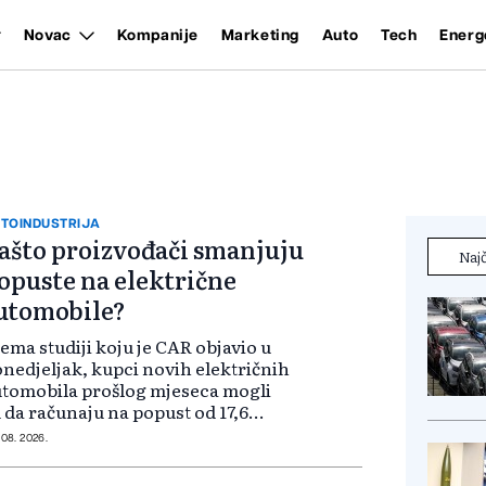
Novac
Kompanije
Marketing
Auto
Tech
Energ
TOINDUSTRIJA
ašto proizvođači smanjuju
Najč
opuste na električne
utomobile?
ema studiji koju je CAR objavio u
nedjeljak, kupci novih električnih
tomobila prošlog mjeseca mogli
 da računaju na popust od 17,6
osto na preporučenu
 08. 2026.
aloprodajnu cijenu. Kod modela
 benzin ili dizel, prosječan popust