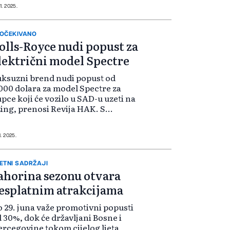
rsonalizuje automobile i ulaže u
11. 2025.
ih desetine h...
OČEKIVANO
olls-Royce nudi popust za
lektrični model Spectre
ksuzni brend nudi popust od
000 dolara za model Spectre za
pce koji će vozilo u SAD-u uzeti na
zing, prenosi Revija HAK. S
zirom na početnu cijenu
tomobila od 422.000 dolara, ovaj
pust djeluje kao dobra šala.
11. 2025.
đutim, to je s...
ETNI SADRŽAJI
ahorina sezonu otvara
esplatnim atrakcijama
 29. juna važe promotivni popusti
 30%, dok će državljani Bosne i
rcegovine tokom cijelog ljeta