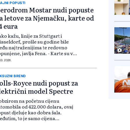
nosio j...
AJNI POPUSTI
erodrom Mostar nudi popuste
a letove za Njemačku, karte od
4 eura
ko kažu, linije za Stuttgart i
sseldorf, prošle su godine bile
đu najtraženijima te redovno
punjene, javlja Fena. - Karte su već
štene u prodaju na službenoj
 03. 2026.
ranici kompanije @eurowings, a
jbrži mogu proći najpovoljnije -
s...
KSUZNI BREND
olls-Royce nudi popust za
lektrični model Spectre
obzirom na početnu cijenu
tomobila od 422.000 dolara, ovaj
pust djeluje kao dobra šala.
đutim, to je samo cijena
novnog modela, koji gotovo niko
 kupuje. Većina kupaca ozbiljno