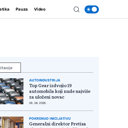
etika
Pauza
Video
itanije
AUTOINDUSTRIJA
Top Gear izdvojio 19
automobila koji nude najviše
za uloženi novac
06. 08. 2026.
POKRENUO INICIJATIVU
Generalni direktor Pretisa