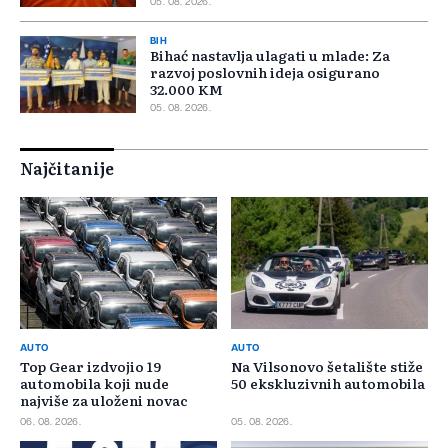
05. 08. 2026.
BIH
Bihać nastavlja ulagati u mlade: Za
razvoj poslovnih ideja osigurano
32.000 KM
05. 08. 2026.
Najčitanije
AUTO
AUTO
Top Gear izdvojio 19
Na Vilsonovo šetalište stiže
automobila koji nude
50 ekskluzivnih automobila
najviše za uloženi novac
06. 08. 2026.
05. 08. 2026.