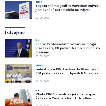
AUTO
Toyota sedmu godinu zaredom najveći
proizvođač automobila na svijetu
03. 08. 2026.
Izdvojeno
BIH
Forto: Profesionalni vozači ne mogu
više čekati, EK ponudili smo provodivo
rješenje
06. 08. 2026.
VIDEO
Industrija u FBiH ostvarila 18 milijardi
KM prihoda i šest milijardi KM izvoza
06. 08. 2026.
BIH
Vlada FBiH ponudila rješenja za spas
Željezare Zenica, vlasnik ih odbio