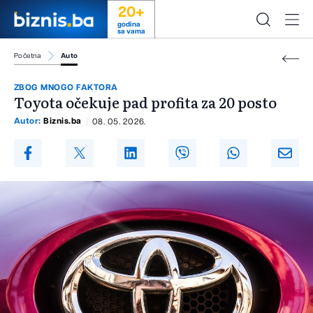
20+
godina
sa vama
Početna
Auto
ZBOG MNOGO FAKTORA
Toyota očekuje pad profita za 20 posto
Autor:
Biznis.ba
08. 05. 2026.