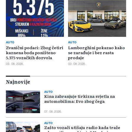
AUTO
AUTO
Zvanični podaci: Zbog četiri
Lamborghini pokazao kako
kaznena boda poništeno
se zarađuje i bez rasta
5.375 vozačkih dozvola
prodaje
03. 08. 2026.
03. 08. 2026.
Najnovije
AUTO
Kina zabranjuje tirkizna svjetla na
automobilima: Evo zbog čega
07. 08. 2026.
AUTO
Zašto vozači utišaju radio kada traže