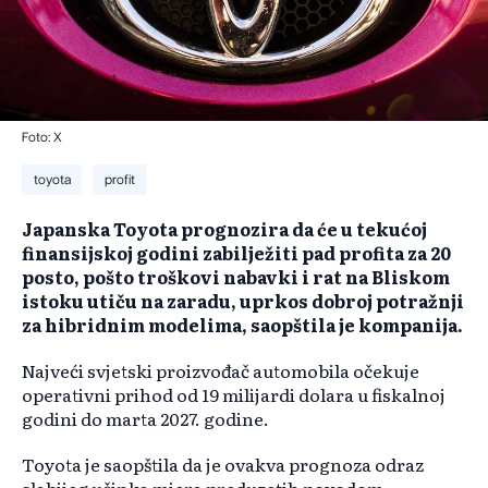
Foto: X
toyota
profit
Japanska Toyota prognozira da će u tekućoj
finansijskoj godini zabilježiti pad profita za 20
posto, pošto troškovi nabavki i rat na Bliskom
istoku utiču na zaradu, uprkos dobroj potražnji
za hibridnim modelima, saopštila je kompanija.
Najveći svjetski proizvođač automobila očekuje
operativni prihod od 19 milijardi dolara u fiskalnoj
godini do marta 2027. godine.
Toyota je saopštila da je ovakva prognoza odraz