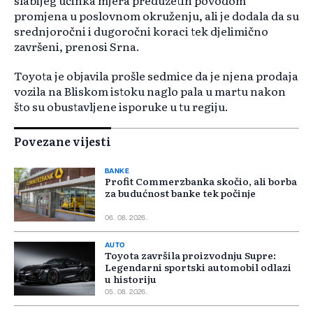
slabijeg učinka mjera preduzetih povodom
promjena u poslovnom okruženju, ali je dodala da su
srednjoročni i dugoročni koraci tek djelimično
završeni, prenosi Srna.
Toyota je objavila prošle sedmice da je njena prodaja
vozila na Bliskom istoku naglo pala u martu nakon
što su obustavljene isporuke u tu regiju.
Povezane vijesti
BANKE
Profit Commerzbanka skočio, ali borba
za budućnost banke tek počinje
06. 08. 2026.
AUTO
Toyota završila proizvodnju Supre:
Legendarni sportski automobil odlazi
u historiju
05. 08. 2026.