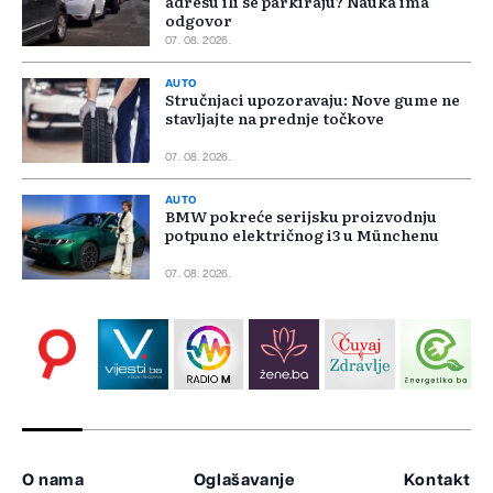
adresu ili se parkiraju? Nauka ima
odgovor
07. 08. 2026.
AUTO
Stručnjaci upozoravaju: Nove gume ne
stavljajte na prednje točkove
07. 08. 2026.
AUTO
BMW pokreće serijsku proizvodnju
potpuno električnog i3 u Münchenu
07. 08. 2026.
O nama
Oglašavanje
Kontakt