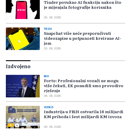
Tinder povukao AI funkciju nakon što
je mijenjala fotografije korisnika
05. 08. 2026.
TECH
Snapchat više neće preporučivati
videozapise u potpunosti kreirane AI-
jem
03. 08. 2026.
Izdvojeno
BIH
Forto: Profesionalni vozači ne mogu
više čekati, EK ponudili smo provodivo
rješenje
06. 08. 2026.
VIDEO
Industrija u FBiH ostvarila 18 milijardi
KM prihoda i šest milijardi KM izvoza
06. 08. 2026.