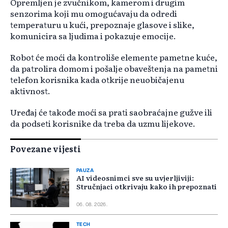
Opremljen je zvučnikom, kamerom i drugim
senzorima koji mu omogućavaju da odredi
temperaturu u kući, prepoznaje glasove i slike,
komunicira sa ljudima i pokazuje emocije.
Robot će moći da kontroliše elemente pametne kuće,
da patrolira domom i pošalje obaveštenja na pametni
telefon korisnika kada otkrije neuobičajenu
aktivnost.
Uređaj će takođe moći sa prati saobraćajne gužve ili
da podseti korisnike da treba da uzmu lijekove.
Povezane vijesti
PAUZA
AI videosnimci sve su uvjerljiviji:
Stručnjaci otkrivaju kako ih prepoznati
06. 08. 2026.
TECH