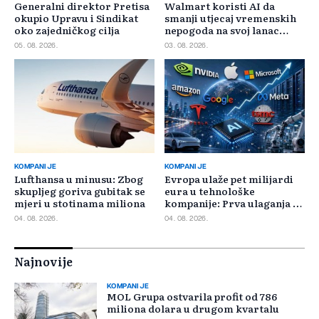
Generalni direktor Pretisa
Walmart koristi AI da
okupio Upravu i Sindikat
smanji utjecaj vremenskih
oko zajedničkog cilja
nepogoda na svoj lanac
snabdijevanja
05. 08. 2026.
03. 08. 2026.
KOMPANIJE
KOMPANIJE
Lufthansa u minusu: Zbog
Evropa ulaže pet milijardi
skupljeg goriva gubitak se
eura u tehnološke
mjeri u stotinama miliona
kompanije: Prva ulaganja na
jesen
04. 08. 2026.
04. 08. 2026.
Najnovije
KOMPANIJE
MOL Grupa ostvarila profit od 786
miliona dolara u drugom kvartalu