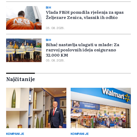
BIH
Vlada FBiH ponudila rješenja za spas
Željezare Zenica, vlasnik ih odbio
05. 08. 2026.
BIH
Bihać nastavlja ulagati u mlade: Za
razvoj poslovnih ideja osigurano
32.000 KM
05. 08. 2026.
Najčitanije
KOMPANIJE
KOMPANIJE