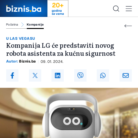
20+
godina
sa vama
Početna
Kompanije
U LAS VEGASU
Kompanija LG će predstaviti novog
robota asistenta za kućnu sigurnost
Autor:
Biznis.ba
09. 01. 2024.