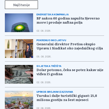
Najčitanije
ENERGETSKA KOMPANIJA
BP nakon 60 godina napušta Sjeverno
more i prodaje naftna polja
02. 08. 2026.
POKRENUO INICIJATIVU
Generalni direktor Pretisa okupio
Upravu i Sindikat oko zajedničkog cilja
05. 08. 2026.
SVJETSKA TRŽIŠTA
Dolar potonuo, čeka se potez kakav nije
viđen 15 godina
02. 08. 2026.
UPRKOS BROJNIM IZAZOVIMA
Turska i dalje turistički gigant: 25,8
miliona gostiju za šest mjeseci
02. 08. 2026.