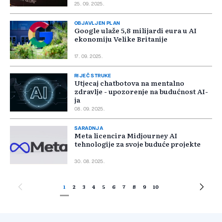
25. 09. 2025.
OBJAVLJEN PLAN
Google ulaže 5,8 milijardi eura u AI
ekonomiju Velike Britanije
17. 09. 2025.
RIJEČ STRUKE
Utjecaj chatbotova na mentalno
zdravlje - upozorenje na budućnost AI-
ja
08. 09. 2025.
SARADNJA
Meta licencira Midjourney AI
tehnologije za svoje buduće projekte
30. 08. 2025.
1
2
3
4
5
6
7
8
9
10