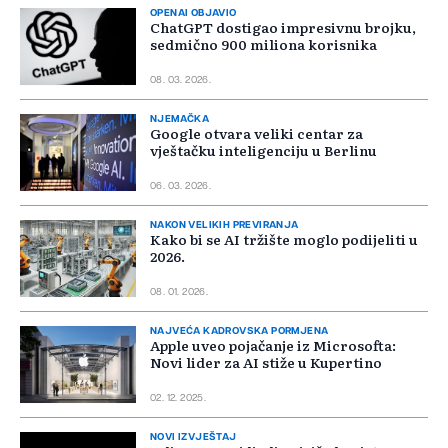
OPENAI OBJAVIO
ChatGPT dostigao impresivnu brojku,
sedmično 900 miliona korisnika
08. 03. 2026.
NJEMAČKA
Google otvara veliki centar za
vještačku inteligenciju u Berlinu
06. 03. 2026.
NAKON VELIKIH PREVIRANJA
Kako bi se AI tržište moglo podijeliti u
2026.
08. 01. 2026.
NAJVEĆA KADROVSKA PORMJENA
Apple uveo pojačanje iz Microsofta:
Novi lider za AI stiže u Kupertino
02. 12. 2025.
NOVI IZVJEŠTAJ