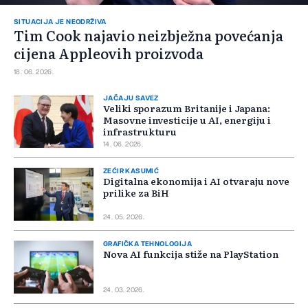
SITUACIJA JE NEODRŽIVA
Tim Cook najavio neizbježna povećanja
cijena Appleovih proizvoda
18. 06. 2026.
JAČAJU SAVEZ
Veliki sporazum Britanije i Japana:
Masovne investicije u AI, energiju i
infrastrukturu
14. 06. 2026.
ZEĆIR KASUMIĆ
Digitalna ekonomija i AI otvaraju nove
prilike za BiH
24. 05. 2026.
GRAFIČKA TEHNOLOGIJA
Nova AI funkcija stiže na PlayStation
24. 03. 2026.