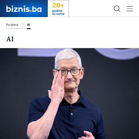
20+
godina
sa vama
Početna
AI
AI