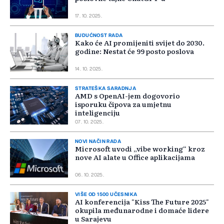
17. 10. 2025.
BUDUĆNOST RADA
Kako će AI promijeniti svijet do 2030.
godine: Nestat će 99 posto poslova
14. 10. 2025.
STRATEŠKA SARADNJA
AMD s OpenAI-jem dogovorio
isporuku čipova za umjetnu
inteligenciju
07. 10. 2025.
NOVI NAČIN RADA
Microsoft uvodi „vibe working“ kroz
nove AI alate u Office aplikacijama
06. 10. 2025.
VIŠE OD 1500 UČESNIKA
AI konferencija "Kiss The Future 2025"
okupila međunarodne i domaće lidere
u Sarajevu