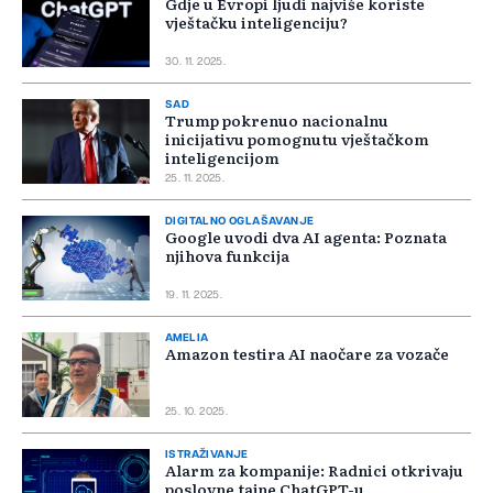
Gdje u Evropi ljudi najviše koriste
vještačku inteligenciju?
30. 11. 2025.
SAD
Trump pokrenuo nacionalnu
inicijativu pomognutu vještačkom
inteligencijom
25. 11. 2025.
DIGITALNO OGLAŠAVANJE
Google uvodi dva AI agenta: Poznata
njihova funkcija
19. 11. 2025.
AMELIA
Amazon testira AI naočare za vozače
25. 10. 2025.
ISTRAŽIVANJE
Alarm za kompanije: Radnici otkrivaju
poslovne tajne ChatGPT-u