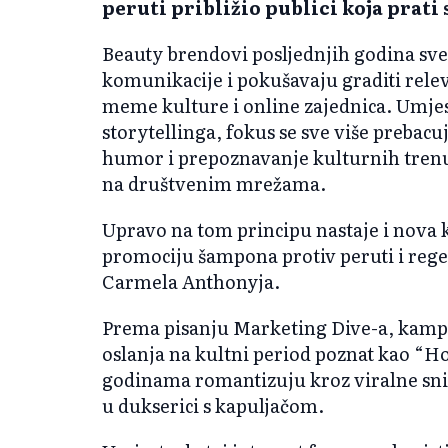
peruti približio publici koja prati
Beauty brendovi posljednjih godina sve 
komunikacije i pokušavaju graditi rele
meme kulture i online zajednica. Umje
storytellinga, fokus se sve više prebac
humor i prepoznavanje kulturnih trenut
na društvenim mrežama.
Upravo na tom principu nastaje i nova 
promociju šampona protiv peruti i re
Carmela Anthonyja.
Prema pisanju Marketing Dive-a, kamp
oslanja na kultni period poznat kao “H
godinama romantizuju kroz viralne sn
u dukserici s kapuljačom.