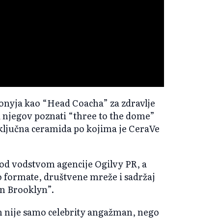
onyja kao “Head Coacha” za zdravlje
ti njegov poznati “three to the dome”
i ključna ceramida po kojima je CeraVe
d vodstvom agencije Ogilvy PR, a
o formate, društvene mreže i sadržaj
in Brooklyn”.
 nije samo celebrity angažman, nego