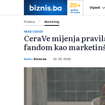
20+
Vijesti
godina
sa vama
Početna
Marketing
HEAD COACH
CeraVe mijenja pravil
fandom kao marketinš
Autor:
Biznis.ba
22. 05. 2026.