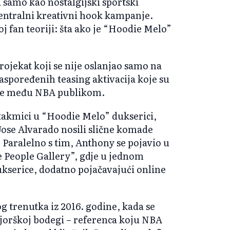
 samo kao nostalgijski sportski
centralni kreativni hook kampanje.
j fan teoriji: šta ako je “Hoodie Melo”
rojekat koji se nije oslanjao samo na
raspoređenih teasing aktivacija koje su
ije među NBA publikom.
utakmici u “Hoodie Melo” dukserici,
Jose Alvarado nosili slične komade
 Paralelno s tim, Anthony se pojavio u
 People Gallery”, gdje u jednom
ukserice, dodatno pojačavajući online
g trenutka iz 2016. godine, kada se
jorškoj bodegi – referenca koju NBA