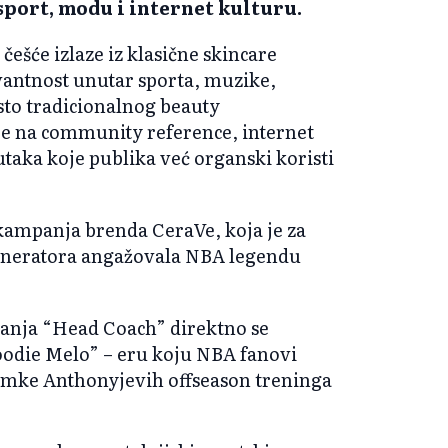
 sport, modu i internet kulturu.
češće izlaze iz klasične skincare
vantnost unutar sporta, muzike,
sto tradicionalnog beauty
uje na community reference, internet
aka koje publika već organski koristi
kampanja brenda CeraVe, koja je za
generatora angažovala NBA legendu
anja “Head Coach” direktno se
oodie Melo” – eru koju NBA fanovi
imke Anthonyjevih offseason treninga