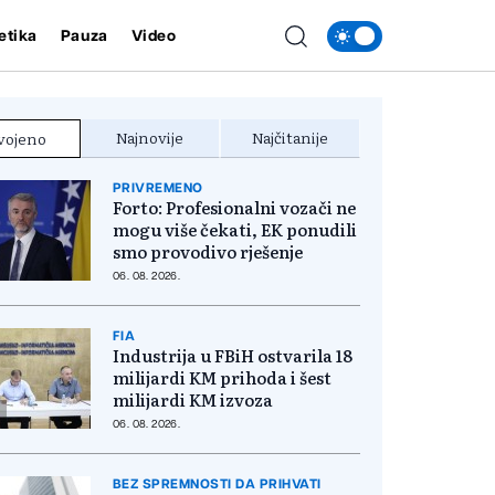
etika
Pauza
Video
Najnovije
Najčitanije
vojeno
PRIVREMENO
Forto: Profesionalni vozači ne
mogu više čekati, EK ponudili
smo provodivo rješenje
06. 08. 2026.
FIA
Industrija u FBiH ostvarila 18
milijardi KM prihoda i šest
milijardi KM izvoza
06. 08. 2026.
BEZ SPREMNOSTI DA PRIHVATI