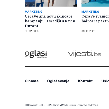
MARKETING
MARKETING
CeraVe ima novu skincare
CeraVe zvaničn
kampanju: U središtu Kevin
haircare partn
Durant
24. 02. 2026.
09. 10. 2025.
O nama
Oglašavanje
Kontakt
Uslo
© Copyright 2005. - 2026. Radio M Media Group.
Sva prava zadržana.