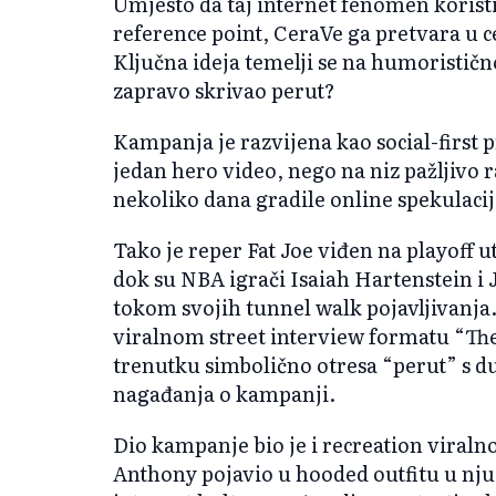
Umjesto da taj internet fenomen koristi
reference point, CeraVe ga pretvara u 
Ključna ideja temelji se na humoristično
zapravo skrivao perut?
Kampanja je razvijena kao social-first p
jedan hero video, nego na niz pažljivo 
nekoliko dana gradile online spekulac
Tako je reper Fat Joe viđen na playoff 
dok su NBA igrači Isaiah Hartenstein i 
tokom svojih tunnel walk pojavljivanja.
viralnom street interview formatu “The
trenutku simbolično otresa “perut” s d
nagađanja o kampanji.
Dio kampanje bio je i recreation viralno
Anthony pojavio u hooded outfitu u nju