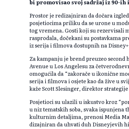
bi promovisao svoj sadržaj iz 90-ih i
Prostor je redizajniran da dočara izgle
posjetiocima priliku da se urone u modu
tog vremena. Gosti koji su rezervisali m
rasprodala, dočekani su postavkama prep
iz serija i filmova dostupnih na Disney+
Za kampanju je brend preuzeo second h
Avenue u Los Angelesu za četverodnevn
omogućila da “zakorače u ikonične modn
serija i filmova i osjete kao da žive u 
kaže Scott Slesinger, direktor strategi
Posjetioci su ulazili u iskustvo kroz “po
u niz tematskih soba, svaka ispunjena 
kulturnim detaljima, prenosi Media Mar
dizajniran da uhvati duh Disneyjevih hit