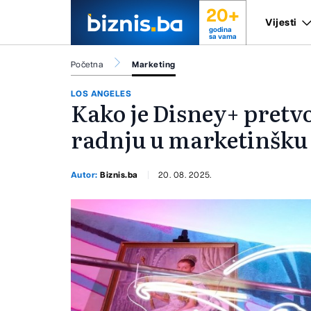
20+
Vijesti
godina
sa vama
Početna
Marketing
LOS ANGELES
Kako je Disney+ pretv
radnju u marketinšku 
Autor:
Biznis.ba
20. 08. 2025.