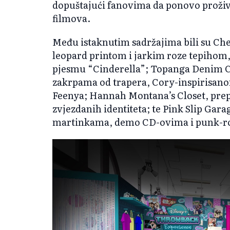
dopuštajući fanovima da ponovo prožive 
filmova.
Među istaknutim sadržajima bili su Che
leopard printom i jarkim roze tepihom, 
pjesmu “Cinderella”; Topanga Denim Co
zakrpama od trapera, Cory-inspirisano
Feenya; Hannah Montana’s Closet, prepun
zvjezdanih identiteta; te Pink Slip Gara
martinkama, demo CD-ovima i punk-ro