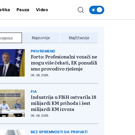
etika
Pauza
Video
Najnovije
Najčitanije
vojeno
PRIVREMENO
Forto: Profesionalni vozači ne
mogu više čekati, EK ponudili
smo provodivo rješenje
06. 08. 2026.
FIA
Industrija u FBiH ostvarila 18
milijardi KM prihoda i šest
milijardi KM izvoza
06. 08. 2026.
BEZ SPREMNOSTI DA PRIHVATI