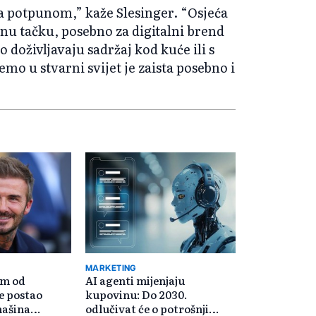
ća potpunom,” kaže Slesinger. “Osjeća
nu tačku, posebno za digitalni brend
o doživljavaju sadržaj kod kuće ili s
mo u stvarni svijet je zaista posebno i
MARKETING
am od
AI agenti mijenjaju
e postao
kupovinu: Do 2030.
ašina
odlučivat će o potrošnji