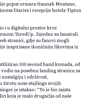
eacije poput ormara Hannah Montane,
ncess Diaries i recepcije hotela Tipton
 i u digitalni prostor kroz
formom ThredUp. Zajedno su lansirali
b stranici, gdje su fanovi mogli
ije inspirisane ikoničnim likovima iz
 stilizirao 100 second hand komada, od
e vodio na posebnu landing stranicu za
 nostalgiju i održivost,
životu nose stajlinge svojih
nger je istakao: “To je bio zaista
lici koja je malo drugačija od naše