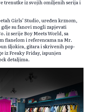
trenutke iz svojih omiljenih serija i
etah Girls’ Studio, uređen krznom,
gdje su fanovi mogli zapjevati
. iz serije Boy Meets World, sa
m flanelom i referencama na Mr.
 šljokica, gitara i skrivenih pop-
ge iz Freaky Friday, ispunjen
ck detaljima.