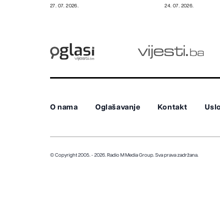
filmske priče
vrijedna milija
27. 07. 2026.
24. 07. 2026.
O nama
Oglašavanje
Kontakt
Uslo
© Copyright 2005. - 2026. Radio M Media Group.
Sva prava zadržana.