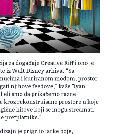
ja za događaje Creative Riff i ono je
te iz Walt Disney arhiva. “Sa
renucima i kuriranom modom, prostor
ogati njihove feedove,” kaže Ryan
eljeli smo da prikažemo razne
ve kroz rekonstruisane prostore u koje
gične hitove koji se mogu streamati
e pretplatnike.”
izajn je prigrlio jarke boje,