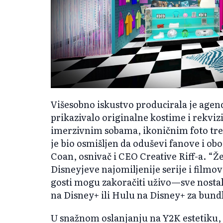
Višesobno iskustvo producirala je agenci
prikazivalo originalne kostime i rekvizi
imerzivnim sobama, ikoničnim foto t
je bio osmišljen da oduševi fanove i ob
Coan, osnivač i CEO Creative Riff-a. “Ž
Disneyjeve najomiljenije serije i filmo
gosti mogu zakoračiti uživo—sve nostal
na Disney+ ili Hulu na Disney+ za bundl
U snažnom oslanjanju na Y2K estetiku, d