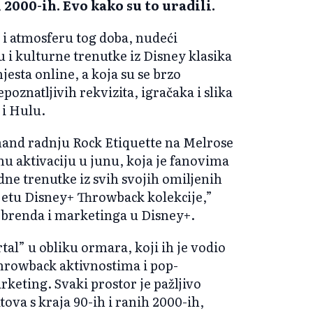
 2000-ih. Evo kako su to uradili.
d i atmosferu tog doba, nudeći
 i kulturne trenutke iz Disney klasika
jesta online, a koja su se brzo
oznatljivih rekvizita, igračaka i slika
 i Hulu.
and radnju Rock Etiquette na Melrose
u aktivaciju u junu, koja je fanovima
e trenutke iz svih svojih omiljenih
svijetu Disney+ Throwback kolekcije,”
je brenda i marketinga u Disney+.
rtal” u obliku ormara, koji ih je vodio
throwback aktivnostima i pop-
keting. Svaki prostor je pažljivo
ova s kraja 90-ih i ranih 2000-ih,