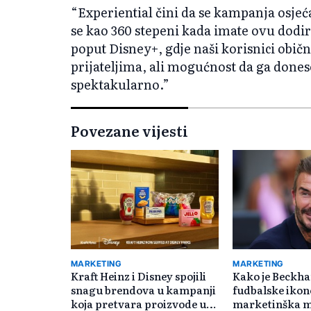
“Experiential čini da se kampanja osje
se kao 360 stepeni kada imate ovu dodir
poput Disney+, gdje naši korisnici običn
prijateljima, ali mogućnost da ga donese
spektakularno.”
Povezane vijesti
MARKETING
MARKETING
Kraft Heinz i Disney spojili
Kako je Beckh
snagu brendova u kampanji
fudbalske ikon
koja pretvara proizvode u
marketinška m