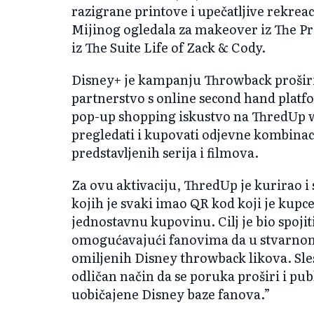
razigrane printove i upečatljive rekr
Mijinog ogledala za makeover iz The Pri
iz The Suite Life of Zack & Cody.
Disney+ je kampanju Throwback proširio
partnerstvo s online second hand plat
pop-up shopping iskustvo na ThredUp we
pregledati i kupovati odjevne kombinac
predstavljenih serija i filmova.
Za ovu aktivaciju, ThredUp je kurirao i
kojih je svaki imao QR kod koji je kupc
jednostavnu kupovinu. Cilj je bio spojiti
omogućavajući fanovima da u stvarnom 
omiljenih Disney throwback likova. Slesi
odličan način da se poruka proširi i pub
uobičajene Disney baze fanova.”