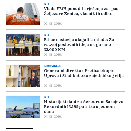
BIH
Vlada FBiH ponudila rješenja za spas
Željezare Zenica, vlasnik ih odbio
05. 08. 2026.
BIH
Bihać nastavlja ulagati u mlade: Za
razvoj poslovnih ideja osigurano
32.000 KM
05. 08. 2026.
KOMPANIJE
Generalni direktor Pretisa okupio
Upravu i Sindikat oko zajedničkog cilja
05. 08. 2026.
BIH
Historijski dani za Aerodrom Sarajevo:
Rekordnih 13.199 putnika u jednom
danu
04. 08. 2026.