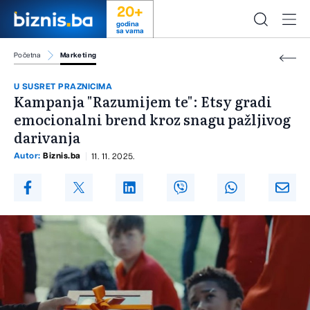
20+
godina
sa vama
Početna
Marketing
U SUSRET PRAZNICIMA
Kampanja "Razumijem te": Etsy gradi
emocionalni brend kroz snagu pažljivog
darivanja
Autor:
Biznis.ba
11. 11. 2025.