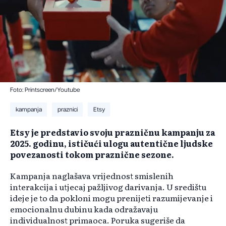
Foto: Printscreen/Youtube
kampanja
praznici
Etsy
Etsy je predstavio svoju prazničnu kampanju za
2025. godinu, ističući ulogu autentične ljudske
povezanosti tokom praznične sezone.
Kampanja naglašava vrijednost smislenih
interakcija i utjecaj pažljivog darivanja. U središtu
ideje je to da pokloni mogu prenijeti razumijevanje i
emocionalnu dubinu kada odražavaju
individualnost primaoca. Poruka sugeriše da