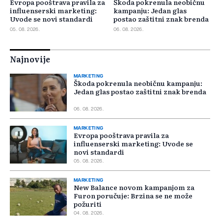
Evropa pooštrava pravila za
Škoda pokrenula neobičnu
influenserski marketing:
kampanju: Jedan glas
Uvode se novi standardi
postao zaštitni znak brenda
05. 08. 2026.
06. 08. 2026.
Najnovije
MARKETING
Škoda pokrenula neobičnu kampanju:
Jedan glas postao zaštitni znak brenda
06. 08. 2026.
MARKETING
Evropa pooštrava pravila za
influenserski marketing: Uvode se
novi standardi
05. 08. 2026.
MARKETING
New Balance novom kampanjom za
Furon poručuje: Brzina se ne može
požuriti
04. 08. 2026.