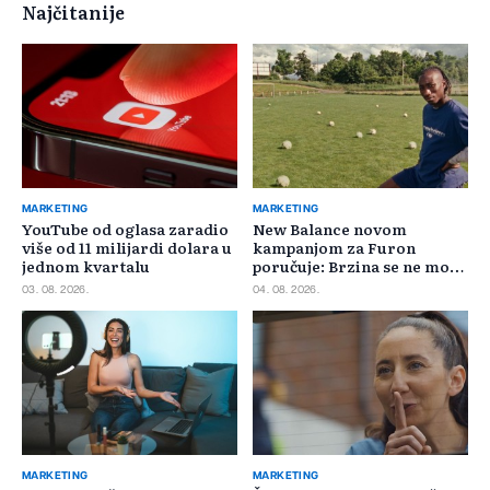
Najčitanije
MARKETING
MARKETING
YouTube od oglasa zaradio
New Balance novom
više od 11 milijardi dolara u
kampanjom za Furon
jednom kvartalu
poručuje: Brzina se ne može
požuriti
03. 08. 2026.
04. 08. 2026.
MARKETING
MARKETING