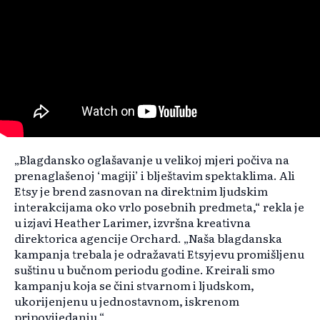
„Blagdansko oglašavanje u velikoj mjeri počiva na
prenaglašenoj ‘magiji’ i blještavim spektaklima. Ali
Etsy je brend zasnovan na direktnim ljudskim
interakcijama oko vrlo posebnih predmeta,“ rekla je
u izjavi Heather Larimer, izvršna kreativna
direktorica agencije Orchard. „Naša blagdanska
kampanja trebala je odražavati Etsyjevu promišljenu
suštinu u bučnom periodu godine. Kreirali smo
kampanju koja se čini stvarnom i ljudskom,
ukorijenjenu u jednostavnom, iskrenom
pripovijedanju.“