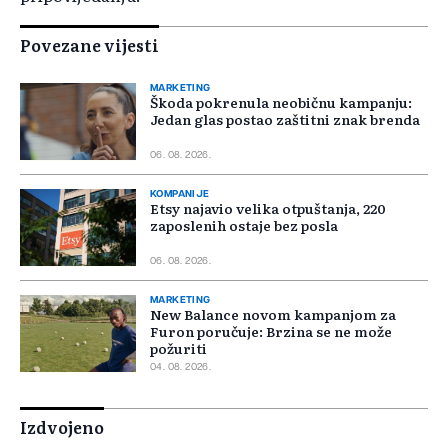
Povezane vijesti
MARKETING
Škoda pokrenula neobičnu kampanju:
Jedan glas postao zaštitni znak brenda
06. 08. 2026.
KOMPANIJE
Etsy najavio velika otpuštanja, 220
zaposlenih ostaje bez posla
06. 08. 2026.
MARKETING
New Balance novom kampanjom za
Furon poručuje: Brzina se ne može
požuriti
04. 08. 2026.
Izdvojeno