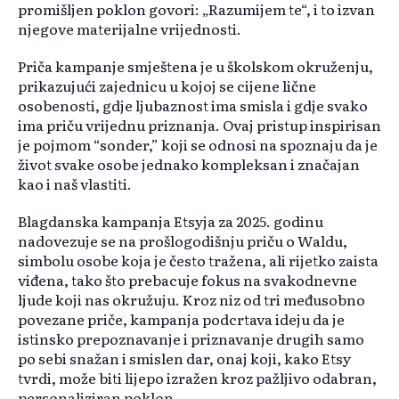
promišljen poklon govori: „Razumijem te“, i to izvan
njegove materijalne vrijednosti.
Priča kampanje smještena je u školskom okruženju,
prikazujući zajednicu u kojoj se cijene lične
osobenosti, gdje ljubaznost ima smisla i gdje svako
ima priču vrijednu priznanja. Ovaj pristup inspirisan
je pojmom “sonder,” koji se odnosi na spoznaju da je
život svake osobe jednako kompleksan i značajan
kao i naš vlastiti.
Blagdanska kampanja Etsyja za 2025. godinu
nadovezuje se na prošlogodišnju priču o Waldu,
simbolu osobe koja je često tražena, ali rijetko zaista
viđena, tako što prebacuje fokus na svakodnevne
ljude koji nas okružuju. Kroz niz od tri međusobno
povezane priče, kampanja podcrtava ideju da je
istinsko prepoznavanje i priznavanje drugih samo
po sebi snažan i smislen dar, onaj koji, kako Etsy
tvrdi, može biti lijepo izražen kroz pažljivo odabran,
personaliziran poklon.