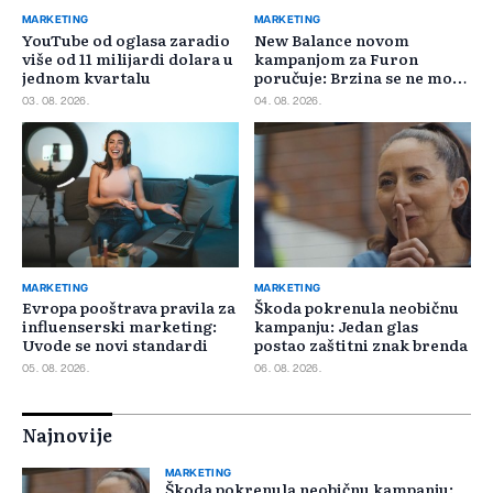
MARKETING
MARKETING
YouTube od oglasa zaradio
New Balance novom
više od 11 milijardi dolara u
kampanjom za Furon
jednom kvartalu
poručuje: Brzina se ne može
požuriti
03. 08. 2026.
04. 08. 2026.
MARKETING
MARKETING
Evropa pooštrava pravila za
Škoda pokrenula neobičnu
influenserski marketing:
kampanju: Jedan glas
Uvode se novi standardi
postao zaštitni znak brenda
05. 08. 2026.
06. 08. 2026.
Najnovije
MARKETING
Škoda pokrenula neobičnu kampanju: