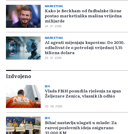
MARKETING
Kako je Beckham od fudbalske ikone
postao marketinška mašina vrijedna
milijarde
24. 07. 2026.
MARKETING
AI agenti mijenjaju kupovinu: Do 2030.
odlučivat će o potrošnji vrijednoj 3,35
biliona dolara
23. 07. 2026.
Izdvojeno
BIH
Vlada FBiH ponudila rješenja za spas
Željezare Zenica, vlasnik ih odbio
05. 08. 2026.
BIH
Bihać nastavlja ulagati u mlade: Za
razvoj poslovnih ideja osigurano
32.000 KM