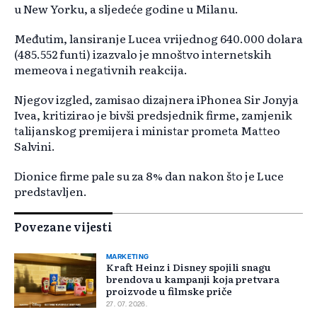
u New Yorku, a sljedeće godine u Milanu.
Međutim, lansiranje Lucea vrijednog 640.000 dolara
(485.552 funti) izazvalo je mnoštvo internetskih
memeova i negativnih reakcija.
Njegov izgled, zamisao dizajnera iPhonea Sir Jonyja
Ivea, kritizirao je bivši predsjednik firme, zamjenik
talijanskog premijera i ministar prometa Matteo
Salvini.
Dionice firme pale su za 8% dan nakon što je Luce
predstavljen.
Povezane vijesti
MARKETING
Kraft Heinz i Disney spojili snagu
brendova u kampanji koja pretvara
proizvode u filmske priče
27. 07. 2026.