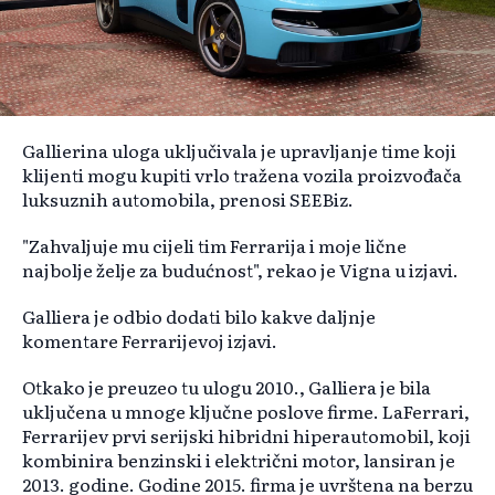
Gallierina uloga uključivala je upravljanje time koji
klijenti mogu kupiti vrlo tražena vozila proizvođača
luksuznih automobila, prenosi SEEBiz.
"Zahvaljuje mu cijeli tim Ferrarija i moje lične
najbolje želje za budućnost", rekao je Vigna u izjavi.
Galliera je odbio dodati bilo kakve daljnje
komentare Ferrarijevoj izjavi.
Otkako je preuzeo tu ulogu 2010., Galliera je bila
uključena u mnoge ključne poslove firme. LaFerrari,
Ferrarijev prvi serijski hibridni hiperautomobil, koji
kombinira benzinski i električni motor, lansiran je
2013. godine. Godine 2015. firma je uvrštena na berzu