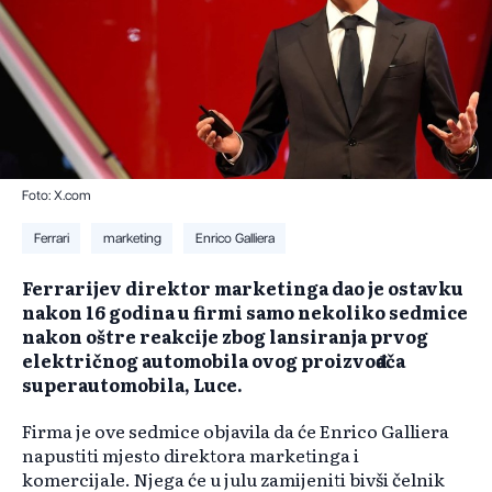
Foto: X.com
Ferrari
marketing
Enrico Galliera
Ferrarijev direktor marketinga dao je ostavku
nakon 16 godina u firmi samo nekoliko sedmice
nakon oštre reakcije zbog lansiranja prvog
električnog automobila ovog proizvođača
superautomobila, Luce.
Firma je ove sedmice objavila da će Enrico Galliera
napustiti mjesto direktora marketinga i
komercijale. Njega će u julu zamijeniti bivši čelnik