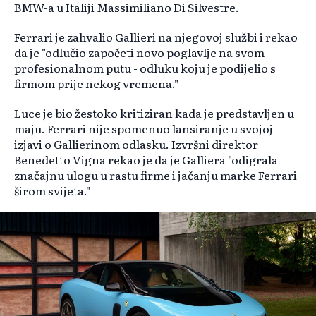
BMW-a u Italiji Massimiliano Di Silvestre.
Ferrari je zahvalio Gallieri na njegovoj službi i rekao
da je "odlučio započeti novo poglavlje na svom
profesionalnom putu - odluku koju je podijelio s
firmom prije nekog vremena."
Luce je bio žestoko kritiziran kada je predstavljen u
maju. Ferrari nije spomenuo lansiranje u svojoj
izjavi o Gallierinom odlasku. Izvršni direktor
Benedetto Vigna rekao je da je Galliera "odigrala
značajnu ulogu u rastu firme i jačanju marke Ferrari
širom svijeta."