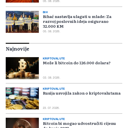
05. 08. 2026.
BIH
Bihać nastavlja ulagati u mlade: Za
razvoj poslovnih ideja osigurano
32.000 KM
05. 08. 2026.
Najnovije
KRIPTOVALUTE
Može li bitcoin do 126.000 dolara?
03. 08. 2026.
KRIPTOVALUTE
Rusija usvojila zakon o kriptovalutama
23. 07. 2026.
KRIPTOVALUTE
Bitcoin bi mogao udvostručiti cijenu