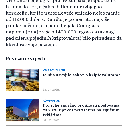
Vrijednost cijelog kripto tržišta pala je ispod četiri
biliona dolara, a čak ni bitkoin nije izbjegao
korekciju, koji je u utorak veče vrijedio nešto manje
od 112.000 dolara. Kao što je pomenuto, najviše
panike uočeno je u ponedjeljak. Coinglass
napominje da je više od 400.000 trgovaca (uz nagli
pad cijena pojedinih kriptovaluta) bilo prinuđeno da
likvidira svoje pozicije.
Povezane vijesti
KRIPTOVALUTE
Rusija usvojila zakon o kriptovalutama
23. 07. 2026.
KOMPANIJE
Porsche zadržao prognozu poslovanja
za 2026. uprkos pritiscima na ključnim
tržištima
23. 06. 2026.