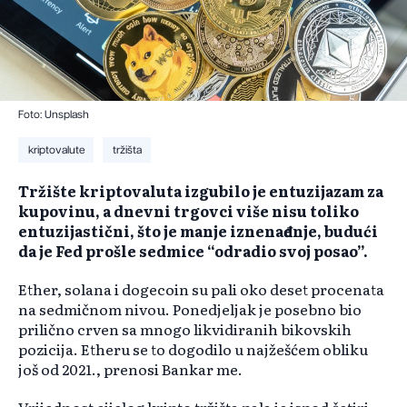
Foto: Unsplash
kriptovalute
tržišta
Tržište kriptovaluta izgubilo je entuzijazam za
kupovinu, a dnevni trgovci više nisu toliko
entuzijastični, što je manje iznenađenje, budući
da je Fed prošle sedmice “odradio svoj posao”.
Ether, solana i dogecoin su pali oko deset procenata
na sedmičnom nivou. Ponedjeljak je posebno bio
prilično crven sa mnogo likvidiranih bikovskih
pozicija. Etheru se to dogodilo u najžešćem obliku
još od 2021., prenosi Bankar me.