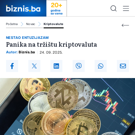
20+
godina
sa vama
Početna
Novac
Kriptovalute
NESTAO ENTUZIJAZAM
Panika na tržištu kriptovaluta
Autor:
Biznis.ba
24. 09. 2025.