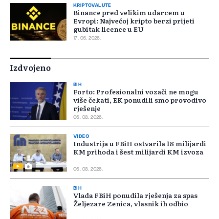
KRIPTOVALUTE
Binance pred velikim udarcem u
Evropi: Najvećoj kripto berzi prijeti
gubitak licence u EU
17. 06. 2026.
Izdvojeno
BIH
Forto: Profesionalni vozači ne mogu
više čekati, EK ponudili smo provodivo
rješenje
06. 08. 2026.
VIDEO
Industrija u FBiH ostvarila 18 milijardi
KM prihoda i šest milijardi KM izvoza
06. 08. 2026.
BIH
Vlada FBiH ponudila rješenja za spas
Željezare Zenica, vlasnik ih odbio