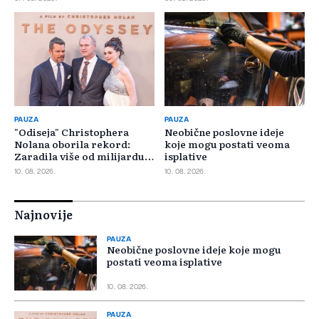
PAUZA
PAUZA
"Odiseja" Christophera
Neobične poslovne ideje
Nolana oborila rekord:
koje mogu postati veoma
Zaradila više od milijardu
isplative
dolara
10. 08. 2026.
10. 08. 2026.
Najnovije
PAUZA
Neobične poslovne ideje koje mogu
postati veoma isplative
10. 08. 2026.
PAUZA