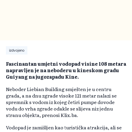
izdvojeno
Fascinantan umjetni vodopad visine 108 metara
napravljen je na neboderu u kineskom gradu
Guiyang na jugozapadu Kine.
Neboder Liebian Building smješten je u centru
grada, a na dnu zgrade visoke 121 metar nalazi se
spremnik s vodom iz kojeg četiri pumpe dovode
vodu do vrha zgrade odakle se slijeva niz jednu
stranu objekta, prenosi Klix.ba.
Vodopad je zamišljen kao turistička atrakcija, ali se