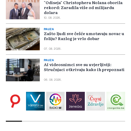
"Odiseja" Christophera Nolana oborila
rekord: Zaradila više od milijardu
dolara
10. 08. 2026.
PAUZA
Zašto ljudi sve češće umotavaju novac u
foliju? Razlog je vrlo dobar
07. 08. 2026.
PAUZA
AI videosnimci sve su uvjerljiviji:
Stručnjaci otkrivaju kako ih prepoznati
06. 08. 2026.