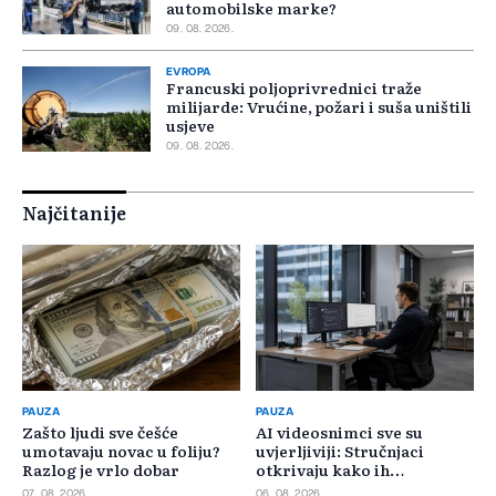
automobilske marke?
09. 08. 2026.
EVROPA
Francuski poljoprivrednici traže
milijarde: Vrućine, požari i suša uništili
usjeve
09. 08. 2026.
Najčitanije
PAUZA
PAUZA
Zašto ljudi sve češće
AI videosnimci sve su
umotavaju novac u foliju?
uvjerljiviji: Stručnjaci
Razlog je vrlo dobar
otkrivaju kako ih
prepoznati
07. 08. 2026.
06. 08. 2026.