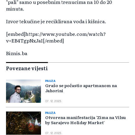
"pali" samo u posebnim trenucima na 10 do 20
minuta.
Izvor tekućine je reciklirana voda i kišnica.
[embed]https://www.youtube.com/watch?
v=EB4TgpNxJaI[/embed]
Biznis.ba
Povezane vijesti
PAUZA
Grašo se počastio apartmanom na
Jahorini
07. 12. 2023.
PAUZA
Otvorena manifestacija 'Zima na Vilsu
by Sarajevo Holiday Market'
07. 12. 2023.