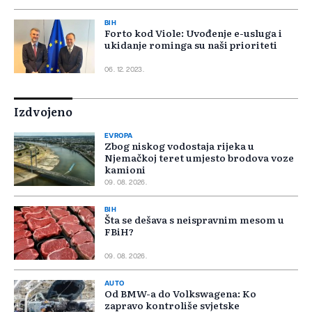
BIH
Forto kod Viole: Uvođenje e-usluga i
ukidanje rominga su naši prioriteti
06. 12. 2023.
Izdvojeno
EVROPA
Zbog niskog vodostaja rijeka u
Njemačkoj teret umjesto brodova voze
kamioni
09. 08. 2026.
BIH
Šta se dešava s neispravnim mesom u
FBiH?
09. 08. 2026.
AUTO
Od BMW-a do Volkswagena: Ko
zapravo kontroliše svjetske