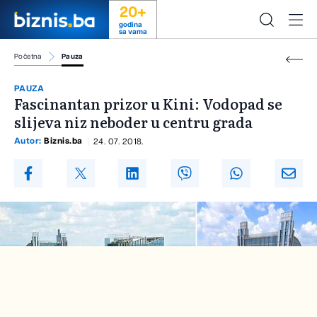
20+
godina
sa vama
Početna
Pauza
PAUZA
Fascinantan prizor u Kini: Vodopad se
slijeva niz neboder u centru grada
Autor:
Biznis.ba
24. 07. 2018.