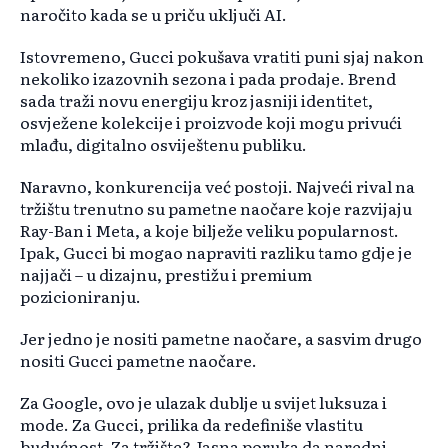
naročito kada se u priču uključi AI.
Istovremeno, Gucci pokušava vratiti puni sjaj nakon
nekoliko izazovnih sezona i pada prodaje. Brend
sada traži novu energiju kroz jasniji identitet,
osvježene kolekcije i proizvode koji mogu privući
mlađu, digitalno osviještenu publiku.
Naravno, konkurencija već postoji. Najveći rival na
tržištu trenutno su pametne naočare koje razvijaju
Ray-Ban i Meta, a koje bilježe veliku popularnost.
Ipak, Gucci bi mogao napraviti razliku tamo gdje je
najjači – u dizajnu, prestižu i premium
pozicioniranju.
Jer jedno je nositi pametne naočare, a sasvim drugo
nositi Gucci pametne naočare.
Za Google, ovo je ulazak dublje u svijet luksuza i
mode. Za Gucci, prilika da redefiniše vlastitu
budućnost. Za tržište? Jasna poruka da naredni