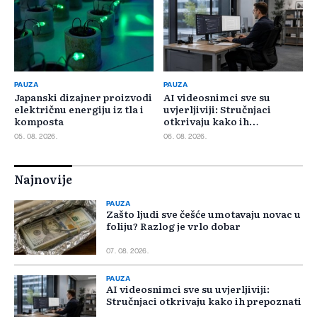
PAUZA
PAUZA
Japanski dizajner proizvodi
AI videosnimci sve su
električnu energiju iz tla i
uvjerljiviji: Stručnjaci
komposta
otkrivaju kako ih
prepoznati
05. 08. 2026.
06. 08. 2026.
Najnovije
PAUZA
Zašto ljudi sve češće umotavaju novac u
foliju? Razlog je vrlo dobar
07. 08. 2026.
PAUZA
AI videosnimci sve su uvjerljiviji:
Stručnjaci otkrivaju kako ih prepoznati