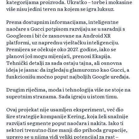
kategorijama proizvoda. Ukratko – torbe i mokasine
više nisu jedini teren na kojem se igra luksuz.
Prema dostupnim informacijama, inteligentne
naočare s Gucci potpisom razvijaju se u saradnji s
Googleom i bit će zasnovane na Android XR
platformi, uz naprednu vještačku inteligenciju.
Premijera se očekuje oko 2027. godine, iako se
planovi još mogu mijenjati, prenosi Ekapija.
Tehnički detalji za sada ostaju tajna, ali osnovna
ideja je jasna: da izgledaju glamurozno kao Gucci, a
funkcionišu moćno poput najboljih Google uređaja.
Drugim riječima, moda i tehnologija više ne stoje na
suprotnim stranama. Sada igraju u istom timu.
Ovaj projekat nije usamljen eksperiment, već dio
šire strategije kompanije Kering, koja želi snažnije
razvijati segmente poput naočara i nakita. Iako ti
sektori trenutno čine manji dio prihoda grupacije,
upravo se u njima vidi veliki potencijal za rast –