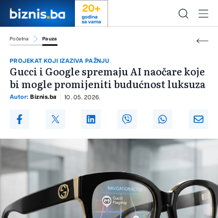
20+
godina
sa vama
Početna
Pauza
PROJEKAT KOJI IZAZIVA PAŽNJU
Gucci i Google spremaju AI naočare koje
bi mogle promijeniti budućnost luksuza
Autor:
Biznis.ba
10. 05. 2026.