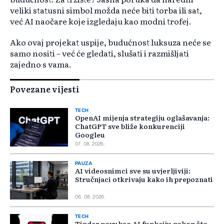
veliki statusni simbol možda neće biti torba ili sat,
već AI naočare koje izgledaju kao modni trofej.
Ako ovaj projekat uspije, budućnost luksuza neće se
samo nositi – već će gledati, slušati i razmišljati
zajedno s vama.
Povezane vijesti
TECH
OpenAI mijenja strategiju oglašavanja:
ChatGPT sve bliže konkurenciji
Googleu
07. 08. 2026.
PAUZA
AI videosnimci sve su uvjerljiviji:
Stručnjaci otkrivaju kako ih prepoznati
06. 08. 2026.
TECH
Tinder povukao AI funkciju nakon što