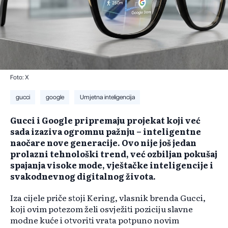
Foto: X
gucci
google
Umjetna inteligencija
Gucci i Google pripremaju projekat koji već
sada izaziva ogromnu pažnju – inteligentne
naočare nove generacije. Ovo nije još jedan
prolazni tehnološki trend, već ozbiljan pokušaj
spajanja visoke mode, vještačke inteligencije i
svakodnevnog digitalnog života.
Iza cijele priče stoji Kering, vlasnik brenda Gucci,
koji ovim potezom želi osvježiti poziciju slavne
modne kuće i otvoriti vrata potpuno novim