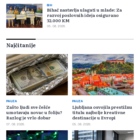
BIH
Bihać nastavlja ulagati u mlade: Za
razvoj poslovnih ideja osigurano
32.000 KM
05. 08. 2026.
Najčitanije
PAUZA
PAUZA
Zašto ljudi sve češće
Ljubljana osvojila prestižnu
umotavaju novac u foliju?
titulu najbolje kreativne
Razlog je vrlo dobar
destinacije u Evropi
07. 08. 2026.
05. 08. 2026.