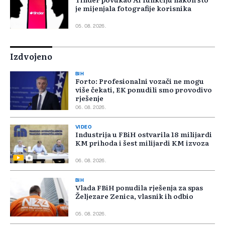
je mijenjala fotografije korisnika
05. 08. 2026.
Izdvojeno
BIH
Forto: Profesionalni vozači ne mogu
više čekati, EK ponudili smo provodivo
rješenje
06. 08. 2026.
VIDEO
Industrija u FBiH ostvarila 18 milijardi
KM prihoda i šest milijardi KM izvoza
06. 08. 2026.
BIH
Vlada FBiH ponudila rješenja za spas
Željezare Zenica, vlasnik ih odbio
05. 08. 2026.