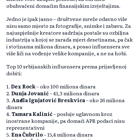
obuhvaćeni domaćim finansijskim izvještajima.
Jedno je ipak jasno – društvene mreže odavno više
nisu samo mjesto za fotografije, snimke i zabavu. Za
najuspješnije kreatore sadržaja postale su ozbiljna
industrija u kojoj se zarada mjeri desetinama, pa čak
i stotinama miliona dinara, a posao influensera sve
više liči na vođenje velike kompanije, a ne na hobi.
Top 10 srbijanskih influensera prema prijavljenoj
dobiti:
1.
Dex Rock
– oko 100 miliona dinara
2.
Dunja Jovanić
– 41,3 miliona dinara
3.
Anđela Ignjatović Breskvica
– oko 26 miliona
dinara
4.
Tamara Kalinić
– posluje uglavnom kroz
inostrane kompanije, pa domaći APR podaci nisu
reprezentativni
5.
Ena Čubrilo
– 15,4 miliona dinara