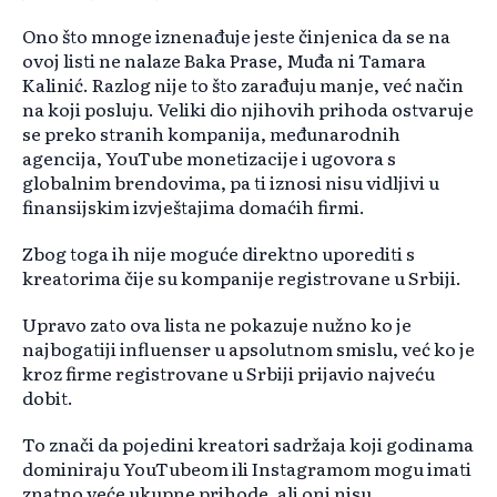
Ono što mnoge iznenađuje jeste činjenica da se na
ovoj listi ne nalaze Baka Prase, Muđa ni Tamara
Kalinić. Razlog nije to što zarađuju manje, već način
na koji posluju. Veliki dio njihovih prihoda ostvaruje
se preko stranih kompanija, međunarodnih
agencija, YouTube monetizacije i ugovora s
globalnim brendovima, pa ti iznosi nisu vidljivi u
finansijskim izvještajima domaćih firmi.
Zbog toga ih nije moguće direktno uporediti s
kreatorima čije su kompanije registrovane u Srbiji.
Upravo zato ova lista ne pokazuje nužno ko je
najbogatiji influenser u apsolutnom smislu, već ko je
kroz firme registrovane u Srbiji prijavio najveću
dobit.
To znači da pojedini kreatori sadržaja koji godinama
dominiraju YouTubeom ili Instagramom mogu imati
znatno veće ukupne prihode, ali oni nisu