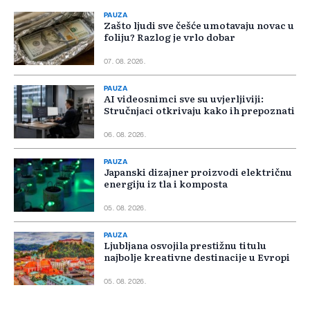
PAUZA
Zašto ljudi sve češće umotavaju novac u
foliju? Razlog je vrlo dobar
07. 08. 2026.
PAUZA
AI videosnimci sve su uvjerljiviji:
Stručnjaci otkrivaju kako ih prepoznati
06. 08. 2026.
PAUZA
Japanski dizajner proizvodi električnu
energiju iz tla i komposta
05. 08. 2026.
PAUZA
Ljubljana osvojila prestižnu titulu
najbolje kreativne destinacije u Evropi
05. 08. 2026.