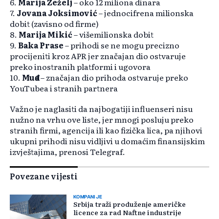
6.
Marija Žeželj
– oko 12 miliona dinara
7.
Jovana Joksimović
– jednocifrena milionska
dobit (zavisno od firme)
8.
Marija Mikić
– višemilionska dobit
9.
Baka Prase
– prihodi se ne mogu precizno
procijeniti kroz APR jer značajan dio ostvaruje
preko inostranih platformi i ugovora
10.
Muđa
– značajan dio prihoda ostvaruje preko
YouTubea i stranih partnera
Važno je naglasiti da najbogatiji influenseri nisu
nužno na vrhu ove liste, jer mnogi posluju preko
stranih firmi, agencija ili kao fizička lica, pa njihovi
ukupni prihodi nisu vidljivi u domaćim finansijskim
izvještajima, prenosi Telegraf.
Povezane vijesti
KOMPANIJE
Srbija traži produženje američke
licence za rad Naftne industrije