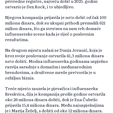
privredne registre, najveću dobit u 2025. godini
ostvario je Dex Rock, i to ubjedljivo.
Njegova kompanija prijavila je neto dobit od čak 100
miliona dinara, dok su ukupni prihodi premašili 621
milion dinara, što ga svrstava na sam vrh domaće
influenserske scene kada je riječ o poslovnim
rezultatima.
Na drugom mjestu nalazi se Dunja Jovanić, koja je
kroz svoje poslovanje ostvarila 41,3 miliona dinara
neto dobiti. Modna influenserka godinama uspješno
razvija saradnje s domaćim i međunarodnim
brendovima, a društvene mreže pretvorila je u
ozbiljan biznis.
Treće mjesto zauzela je pjevačica i influenserka
Breskvica, čija je kompanija prošle godine ostvarila
oko 26 miliona dinara dobiti, dok je Ena Čubrilo
prijavila 15,4 miliona dinara. Među najuspješnijima
je i Marija Žeželj, s dobiti od oko 12 miliona dinara.