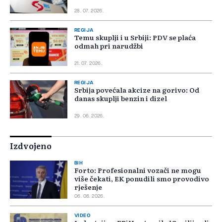
28. 07. 2026.
REGIJA
Temu skuplji i u Srbiji: PDV se plaća
odmah pri narudžbi
21. 07. 2026.
REGIJA
Srbija povećala akcize na gorivo: Od
danas skuplji benzin i dizel
29. 06. 2026.
Izdvojeno
BIH
Forto: Profesionalni vozači ne mogu
više čekati, EK ponudili smo provodivo
rješenje
06. 08. 2026.
VIDEO