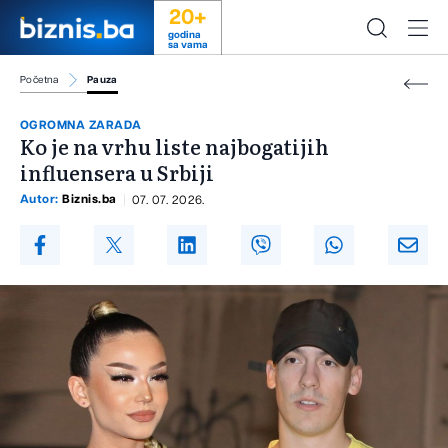
20+
godina
sa vama
Početna
Pauza
OGROMNA ZARADA
Ko je na vrhu liste najbogatijih
influensera u Srbiji
Autor:
Biznis.ba
07. 07. 2026.