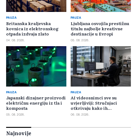
PAUZA
PAUZA
Britanska kraljevska
Ljubljana osvojila prestižnu
kovnica iz elektronskog
titulu najbolje kreativne
otpada izdvaja zlato
destinacije u Evropi
04. 08. 2026.
05. 08. 2026.
PAUZA
PAUZA
Japanski dizajner proizvodi
AI videosnimci sve su
električnu energiju iz tla i
uvjerljiviji: Stručnjaci
komposta
otkrivaju kako ih
prepoznati
05. 08. 2026.
06. 08. 2026.
Najnovije