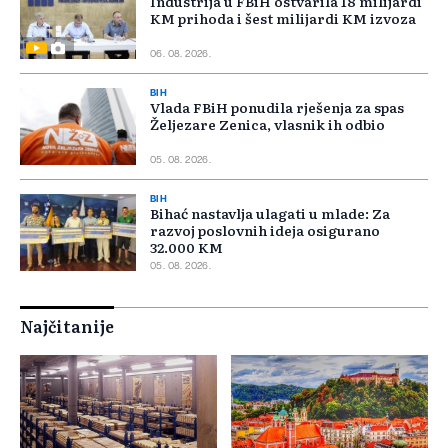
Industrija u FBiH ostvarila 18 milijardi
KM prihoda i šest milijardi KM izvoza
06. 08. 2026.
BIH
Vlada FBiH ponudila rješenja za spas
Željezare Zenica, vlasnik ih odbio
05. 08. 2026.
BIH
Bihać nastavlja ulagati u mlade: Za
razvoj poslovnih ideja osigurano
32.000 KM
05. 08. 2026.
Najčitanije