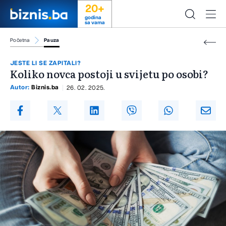
20+
godina
sa vama
Početna
Pauza
JESTE LI SE ZAPITALI?
Koliko novca postoji u svijetu po osobi?
Autor:
Biznis.ba
26. 02. 2025.