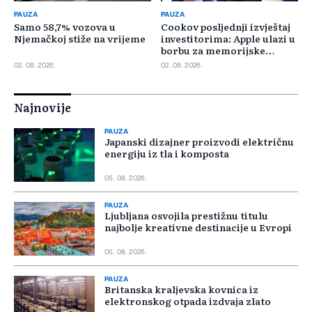
PAUZA
PAUZA
Samo 58,7% vozova u
Cookov posljednji izvještaj
Njemačkoj stiže na vrijeme
investitorima: Apple ulazi u
borbu za memorijske
čipove
02. 08. 2026.
02. 08. 2026.
Najnovije
PAUZA
Japanski dizajner proizvodi električnu
energiju iz tla i komposta
05. 08. 2026.
PAUZA
Ljubljana osvojila prestižnu titulu
najbolje kreativne destinacije u Evropi
05. 08. 2026.
PAUZA
Britanska kraljevska kovnica iz
elektronskog otpada izdvaja zlato