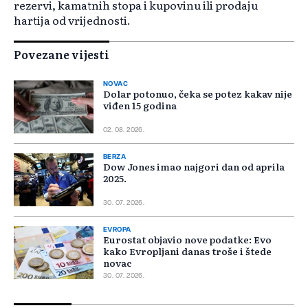
rezervi, kamatnih stopa i kupovinu ili prodaju
hartija od vrijednosti.
Povezane vijesti
NOVAC
Dolar potonuo, čeka se potez kakav nije
viđen 15 godina
02. 08. 2026.
BERZA
Dow Jones imao najgori dan od aprila
2025.
30. 07. 2026.
EVROPA
Eurostat objavio nove podatke: Evo
kako Evropljani danas troše i štede
novac
30. 07. 2026.