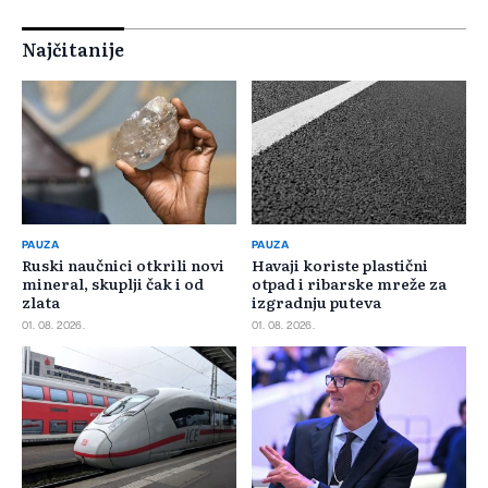
Najčitanije
PAUZA
PAUZA
Ruski naučnici otkrili novi
Havaji koriste plastični
mineral, skuplji čak i od
otpad i ribarske mreže za
zlata
izgradnju puteva
01. 08. 2026.
01. 08. 2026.