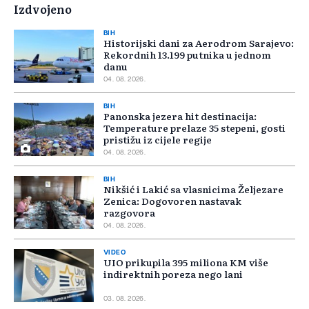
Izdvojeno
BIH
Historijski dani za Aerodrom Sarajevo:
Rekordnih 13.199 putnika u jednom
danu
04. 08. 2026.
BIH
Panonska jezera hit destinacija:
Temperature prelaze 35 stepeni, gosti
pristižu iz cijele regije
04. 08. 2026.
BIH
Nikšić i Lakić sa vlasnicima Željezare
Zenica: Dogovoren nastavak
razgovora
04. 08. 2026.
VIDEO
UIO prikupila 395 miliona KM više
indirektnih poreza nego lani
03. 08. 2026.