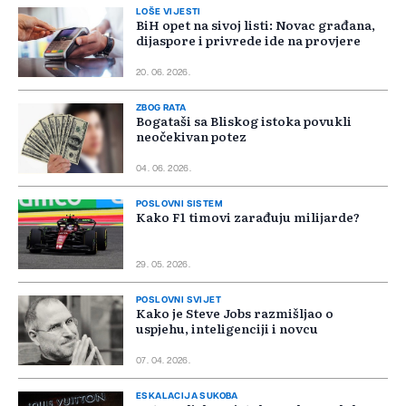
LOŠE VIJESTI
BiH opet na sivoj listi: Novac građana,
dijaspore i privrede ide na provjere
20. 06. 2026.
ZBOG RATA
Bogataši sa Bliskog istoka povukli
neočekivan potez
04. 06. 2026.
POSLOVNI SISTEM
Kako F1 timovi zarađuju milijarde?
29. 05. 2026.
POSLOVNI SVIJET
Kako je Steve Jobs razmišljao o
uspjehu, inteligenciji i novcu
07. 04. 2026.
ESKALACIJA SUKOBA