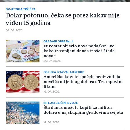
SVJETSKA TRŽIŠTA
Dolar potonuo, čeka se potez kakav nije
viđen 15 godina
02. 08. 2026.
GRAĐANI OPREZNIJI
Eurostat objavio nove podatke: Evo
kako Evropljani danas troše i štede
novac
30. 07. 2026.
ODLUKA IZAZVALA KRITIKE
Američka kovnica počela proizvodnju
novčića od jednog dolara s Trumpovim
likom
16. 07. 2026.
INFLACIJA ČINI SVOJE
Šta danas možete kupiti za milion
dolara u najskupljim gradovima svijeta
14. 07. 2026.