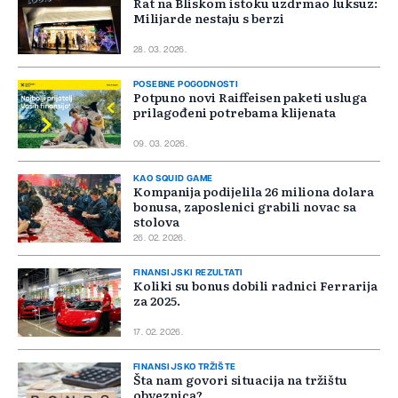
Rat na Bliskom istoku uzdrmao luksuz:
Milijarde nestaju s berzi
28. 03. 2026.
POSEBNE POGODNOSTI
Potpuno novi Raiffeisen paketi usluga
prilagođeni potrebama klijenata
09. 03. 2026.
KAO SQUID GAME
Kompanija podijelila 26 miliona dolara
bonusa, zaposlenici grabili novac sa
stolova
26. 02. 2026.
FINANSIJSKI REZULTATI
Koliki su bonus dobili radnici Ferrarija
za 2025.
17. 02. 2026.
FINANSIJSKO TRŽIŠTE
Šta nam govori situacija na tržištu
obveznica?