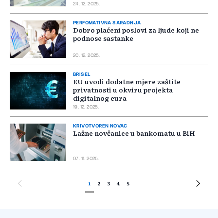
24. 12. 2025.
PERFOMATIVNA SARADNJA
Dobro plaćeni poslovi za ljude koji ne
podnose sastanke
20. 12. 2025.
BRISEL
EU uvodi dodatne mjere zaštite
privatnosti u okviru projekta
digitalnog eura
19. 12. 2025.
KRIVOTVOREN NOVAC
Lažne novčanice u bankomatu u BiH
07. 11. 2025.
1
2
3
4
5