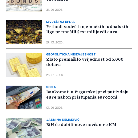
31. 01. 2026.
IZVJEŠTAJ DFL-A
Prihodi vodećih njemačkih fudbalskih
liga premašili šest milijardi eura
27. 01. 2026.
GEOPOLITIČKA NEIZVJESNOST
Zlato premašilo vrijednost od 5.000
dolara
26. 01. 2026.
SOFIA
Bankomati u Bugarskoj prvi put izdaju
eure nakon pristupanja eurozoni
01. 01. 2026.
JASMINA SELIMOVIĆ
BiH će dobiti nove novčanice KM