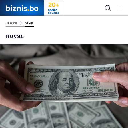
20+
godina
sa vama
Početna
novac
novac