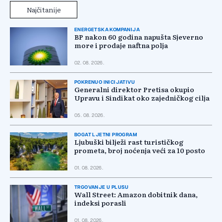
Najčitanije
ENERGETSKA KOMPANIJA
BP nakon 60 godina napušta Sjeverno
more i prodaje naftna polja
02. 08. 2026.
POKRENUO INICIJATIVU
Generalni direktor Pretisa okupio
Upravu i Sindikat oko zajedničkog cilja
05. 08. 2026.
BOGAT LJETNI PROGRAM
Ljubuški bilježi rast turističkog
prometa, broj noćenja veći za 10 posto
01. 08. 2026.
TRGOVANJE U PLUSU
Wall Street: Amazon dobitnik dana,
indeksi porasli
01. 08. 2026.