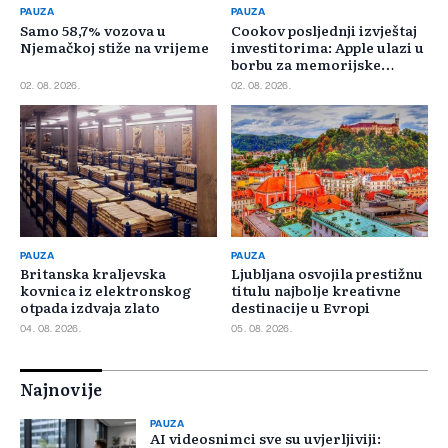
PAUZA
PAUZA
Samo 58,7% vozova u
Cookov posljednji izvještaj
Njemačkoj stiže na vrijeme
investitorima: Apple ulazi u
borbu za memorijske
čipove
02. 08. 2026.
02. 08. 2026.
PAUZA
PAUZA
Britanska kraljevska
Ljubljana osvojila prestižnu
kovnica iz elektronskog
titulu najbolje kreativne
otpada izdvaja zlato
destinacije u Evropi
04. 08. 2026.
05. 08. 2026.
Najnovije
PAUZA
AI videosnimci sve su uvjerljiviji: