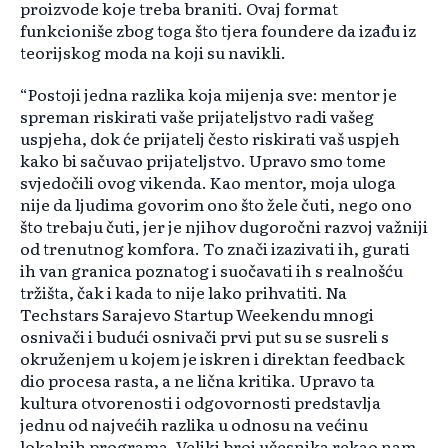
proizvode koje treba braniti. Ovaj format
funkcioniše zbog toga što tjera foundere da izađu iz
teorijskog moda na koji su navikli.
“Postoji jedna razlika koja mijenja sve: mentor je
spreman riskirati vaše prijateljstvo radi vašeg
uspjeha, dok će prijatelj često riskirati vaš uspjeh
kako bi sačuvao prijateljstvo. Upravo smo tome
svjedočili ovog vikenda. Kao mentor, moja uloga
nije da ljudima govorim ono što žele čuti, nego ono
što trebaju čuti, jer je njihov dugoročni razvoj važniji
od trenutnog komfora. To znači izazivati ih, gurati
ih van granica poznatog i suočavati ih s realnošću
tržišta, čak i kada to nije lako prihvatiti. Na
Techstars Sarajevo Startup Weekendu mnogi
osnivači i budući osnivači prvi put su se susreli s
okruženjem u kojem je iskren i direktan feedback
dio procesa rasta, a ne lična kritika. Upravo ta
kultura otvorenosti i odgovornosti predstavlja
jednu od najvećih razlika u odnosu na većinu
lokalnih programa. Veliki broj učesnika rekao nam