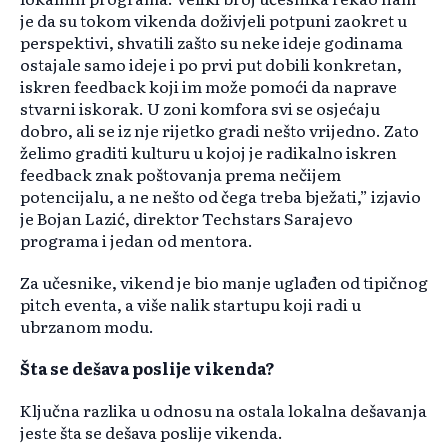
je da su tokom vikenda doživjeli potpuni zaokret u
perspektivi, shvatili zašto su neke ideje godinama
ostajale samo ideje i po prvi put dobili konkretan,
iskren feedback koji im može pomoći da naprave
stvarni iskorak. U zoni komfora svi se osjećaju
dobro, ali se iz nje rijetko gradi nešto vrijedno. Zato
želimo graditi kulturu u kojoj je radikalno iskren
feedback znak poštovanja prema nečijem
potencijalu, a ne nešto od čega treba bježati,” izjavio
je Bojan Lazić, direktor Techstars Sarajevo
programa i jedan od mentora.
Za učesnike, vikend je bio manje uglađen od tipičnog
pitch eventa, a više nalik startupu koji radi u
ubrzanom modu.
Šta se dešava poslije vikenda?
Ključna razlika u odnosu na ostala lokalna dešavanja
jeste šta se dešava poslije vikenda.