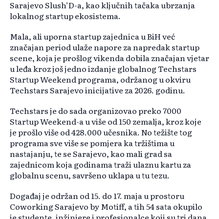
Sarajevo Slush’D-a, kao ključnih tačaka ubrzanja
lokalnog startup ekosistema.
Mala, ali uporna startup zajednica u BiH već
značajan period ulaže napore za napredak startup
scene, koja je prošlog vikenda dobila značajan vjetar
u leđa kroz još jedno izdanje globalnog Techstars
Startup Weekend programa, održanog u okviru
Techstars Sarajevo inicijative za 2026. godinu.
Techstars je do sada organizovao preko 7000
Startup Weekend-a u više od 150 zemalja, kroz koje
je prošlo više od 428.000 učesnika. No težište tog
programa sve više se pomjera ka tržištima u
nastajanju, te se Sarajevo, kao mali grad sa
zajednicom koja godinama traži ulaznu kartu za
globalnu scenu, savršeno uklapa u tu tezu.
Događaj je održan od 15. do 17. maja u prostoru
Coworking Sarajevo by Motiff, a tih 54 sata okupilo
je studente, inžinjere i profesionalce koji su tri dana