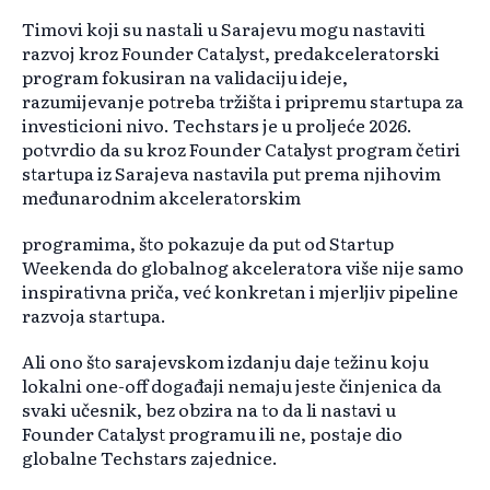
Timovi koji su nastali u Sarajevu mogu nastaviti
razvoj kroz Founder Catalyst, predakceleratorski
program fokusiran na validaciju ideje,
razumijevanje potreba tržišta i pripremu startupa za
investicioni nivo. Techstars je u proljeće 2026.
potvrdio da su kroz Founder Catalyst program četiri
startupa iz Sarajeva nastavila put prema njihovim
međunarodnim akceleratorskim
programima, što pokazuje da put od Startup
Weekenda do globalnog akceleratora više nije samo
inspirativna priča, već konkretan i mjerljiv pipeline
razvoja startupa.
Ali ono što sarajevskom izdanju daje težinu koju
lokalni one-off događaji nemaju jeste činjenica da
svaki učesnik, bez obzira na to da li nastavi u
Founder Catalyst programu ili ne, postaje dio
globalne Techstars zajednice.