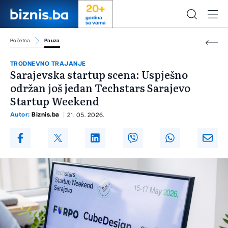
20+
godina
sa vama
Početna
Pauza
TRODNEVNO TRAJANJE
Sarajevska startup scena: Uspješno
održan još jedan Techstars Sarajevo
Startup Weekend
Autor:
Biznis.ba
21. 05. 2026.