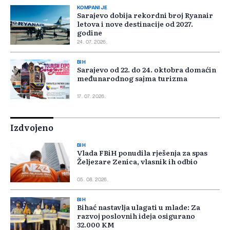
KOMPANIJE
Sarajevo dobija rekordni broj Ryanair
letova i nove destinacije od 2027.
godine
24. 07. 2026.
BIH
Sarajevo od 22. do 24. oktobra domaćin
međunarodnog sajma turizma
17. 07. 2026.
Izdvojeno
BIH
Vlada FBiH ponudila rješenja za spas
Željezare Zenica, vlasnik ih odbio
05. 08. 2026.
BIH
Bihać nastavlja ulagati u mlade: Za
razvoj poslovnih ideja osigurano
32.000 KM