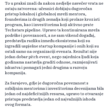
To u praksi znači da nakon nedjelje navečer vrata ne
ostaju zatvorena: učesnici dobijaju dugoročan
pristup lokalnoj i globalnoj mreži mentora,
founderima iz drugih zemalja koji prolaze kroz isti
program, kao i investitorima koji aktivno prate
Techstars pipeline. Upravo ta kontinuirana mreža
podrške i povezanosti, a ne sam vikend događaj,
predstavlja razliku između ekosistema koji su
izgradili uspješne startup kompanije i onih koji su
ostali samo na organizaciji evenata. Rezultat nije
jedan dobar pitch event, nego zajednica ljudi koja
godinama nastavlja graditi odnose, razmjenjivati
iskustva i pomagati jedni drugima u razvoju
kompanija.
Za Sarajevo, gdje je dugoročna povezanost s
ozbiljnim mentorima i investitorima decenijama bila
jedan od najdeficitnijih resursa, upravo to otvaranje
pristupa predstavlja jedan od najvažnijih ishoda
ovog formata.