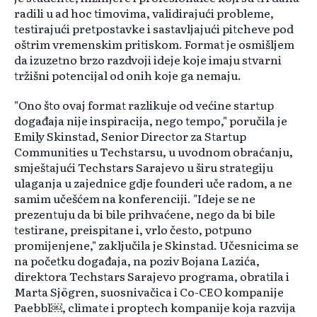
radili u ad hoc timovima, validirajući probleme,
testirajući pretpostavke i sastavljajući pitcheve pod
oštrim vremenskim pritiskom. Format je osmišljem
da izuzetno brzo razdvoji ideje koje imaju stvarni
tržišni potencijal od onih koje ga nemaju.
"Ono što ovaj format razlikuje od većine startup
događaja nije inspiracija, nego tempo," poručila je
Emily Skinstad, Senior Director za Startup
Communities u Techstarsu, u uvodnom obraćanju,
smještajući Techstars Sarajevo u širu strategiju
ulaganja u zajednice gdje founderi uče radom, a ne
samim učešćem na konferenciji. "Ideje se ne
prezentuju da bi bile prihvaćene, nego da bi bile
testirane, preispitane i, vrlo često, potpuno
promijenjene," zaključila je Skinstad. Učesnicima se
na početku događaja, na poziv Bojana Lazića,
direktora Techstars Sarajevo programa, obratila i
Marta Sjögren, suosnivačica i Co-CEO kompanije
Paebbl￼, climate i proptech kompanije koja razvija