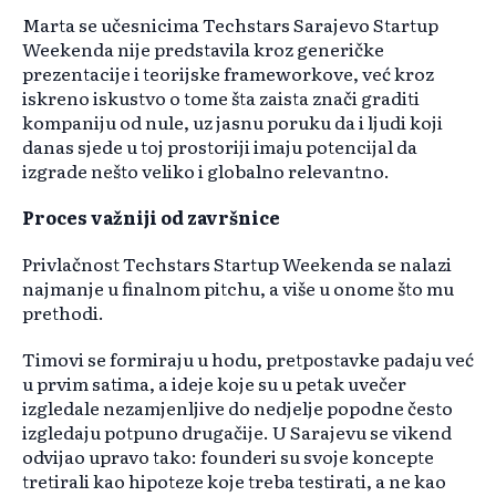
Marta se učesnicima Techstars Sarajevo Startup
Weekenda nije predstavila kroz generičke
prezentacije i teorijske frameworkove, već kroz
iskreno iskustvo o tome šta zaista znači graditi
kompaniju od nule, uz jasnu poruku da i ljudi koji
danas sjede u toj prostoriji imaju potencijal da
izgrade nešto veliko i globalno relevantno.
Proces važniji od završnice
Privlačnost Techstars Startup Weekenda se nalazi
najmanje u finalnom pitchu, a više u onome što mu
prethodi.
Timovi se formiraju u hodu, pretpostavke padaju već
u prvim satima, a ideje koje su u petak uvečer
izgledale nezamjenljive do nedjelje popodne često
izgledaju potpuno drugačije. U Sarajevu se vikend
odvijao upravo tako: founderi su svoje koncepte
tretirali kao hipoteze koje treba testirati, a ne kao