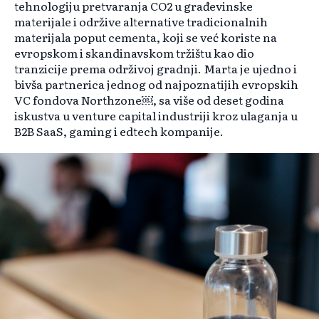
tehnologiju pretvaranja CO2 u građevinske
materijale i održive alternative tradicionalnih
materijala poput cementa, koji se već koriste na
evropskom i skandinavskom tržištu kao dio
tranzicije prema održivoj gradnji. Marta je ujedno i
bivša partnerica jednog od najpoznatijih evropskih
VC fondova Northzone￼, sa više od deset godina
iskustva u venture capital industriji kroz ulaganja u
B2B SaaS, gaming i edtech kompanije.