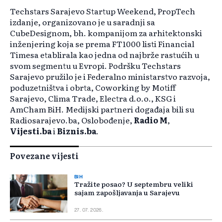
Techstars Sarajevo Startup Weekend, PropTech
izdanje, organizovano je u saradnji sa
CubeDesignom, bh. kompanijom za arhitektonski
inženjering koja se prema FT1000 listi Financial
Timesa etablirala kao jedna od najbrže rastućih u
svom segmentu u Evropi. Podršku Techstars
Sarajevo pružilo je i Federalno ministarstvo razvoja,
poduzetništva i obrta, Coworking by Motiff
Sarajevo, Clima Trade, Electra d.o.o., KSG i
AmCham BiH. Medijski partneri događaja bili su
Radiosarajevo.ba, Oslobođenje,
Radio M
,
Vijesti.ba
i
Biznis.ba
.
Povezane vijesti
BIH
Tražite posao? U septembru veliki
sajam zapošljavanja u Sarajevu
27. 07. 2026.