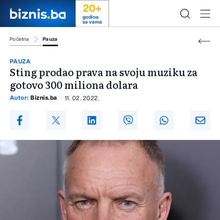
20+
godina
sa vama
Početna
Pauza
PAUZA
Sting prodao prava na svoju muziku za
gotovo 300 miliona dolara
Autor:
Biznis.ba
11. 02. 2022.