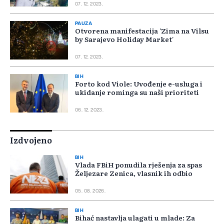
07. 12. 2023.
PAUZA
Otvorena manifestacija 'Zima na Vilsu
by Sarajevo Holiday Market'
07. 12. 2023.
BIH
Forto kod Viole: Uvođenje e-usluga i
ukidanje rominga su naši prioriteti
06. 12. 2023.
Izdvojeno
BIH
Vlada FBiH ponudila rješenja za spas
Željezare Zenica, vlasnik ih odbio
05. 08. 2026.
BIH
Bihać nastavlja ulagati u mlade: Za