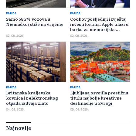
PAUZA
PAUZA
Samo 58,7% vozova u
Cookov posljednji izvještaj
Njemačkoj stiže na vrijeme
investitorima: Apple ulazi u
borbu za memorijske
čipove
02. 08. 2026.
02. 08. 2026.
PAUZA
PAUZA
Britanska kraljevska
Ljubljana osvojila prestižnu
kovnica iz elektronskog
titulu najbolje kreativne
otpada izdvaja zlato
destinacije u Evropi
04. 08. 2026.
05. 08. 2026.
Najnovije