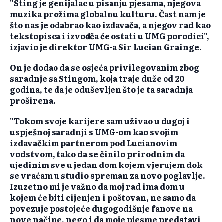
"Sting je genijalac u pisanju pjesama, njegova
muzika prožima globalnu kulturu. Čast nam je
što nas je odabrao kao izdavača, a njegov rad kao
tekstopisca i izvođača će ostati u UMG porodici",
izjavio je direktor UMG-a Sir Lucian Grainge.
On je dodao da se osjeća privilegovanim zbog
saradnje sa Stingom, koja traje duže od 20
godina, te da je oduševljen što je ta saradnja
proširena.
"Tokom svoje karijere sam uživao u dugoj i
uspješnoj saradnji s UMG-om kao svojim
izdavačkim partnerom pod Lucianovim
vodstvom, tako da se činilo prirodnim da
ujedinim sve u jedan dom kojem vjerujem dok
se vraćam u studio spreman za novo poglavlje.
Izuzetno mi je važno da moj rad ima dom u
kojem će biti cijenjen i poštovan, ne samo da
povezuje postojeće dugogodišnje fanove na
nove načine, nego i da moje pjesme predstavi