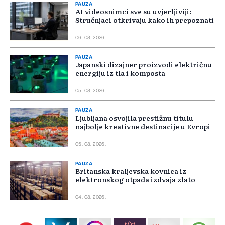
PAUZA
AI videosnimci sve su uvjerljiviji:
Stručnjaci otkrivaju kako ih prepoznati
06. 08. 2026.
PAUZA
Japanski dizajner proizvodi električnu
energiju iz tla i komposta
05. 08. 2026.
PAUZA
Ljubljana osvojila prestižnu titulu
najbolje kreativne destinacije u Evropi
05. 08. 2026.
PAUZA
Britanska kraljevska kovnica iz
elektronskog otpada izdvaja zlato
04. 08. 2026.