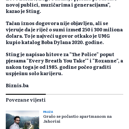
novoj publici, muzičarima i generacijama",
kazao je Sting.
Tačan iznos dogovora nije objavljen, ali se
vjeruje da je riječ o sumi između 250 i 300 miliona
dolara. To je najveći ugovor otkako je UMG
kupio katalog Boba Dylana 2020. godine.
Sting je napisao hitove za "The Police" poput
pjesama "Every Breath You Take’" i "Roxanne", a
nakon toga je od 1985. godine počeo graditi
uspješnu solo karijeru.
Biznis.ba
Povezane vijesti
PAUZA
Grašo se počastio apartmanom na
Jahorini