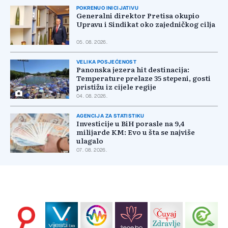
POKRENUO INICIJATIVU
Generalni direktor Pretisa okupio
Upravu i Sindikat oko zajedničkog cilja
05. 08. 2026.
VELIKA POSJEĆENOST
Panonska jezera hit destinacija:
Temperature prelaze 35 stepeni, gosti
pristižu iz cijele regije
04. 08. 2026.
AGENCIJA ZA STATISTIKU
Investicije u BiH porasle na 9,4
milijarde KM: Evo u šta se najviše
ulagalo
07. 08. 2026.