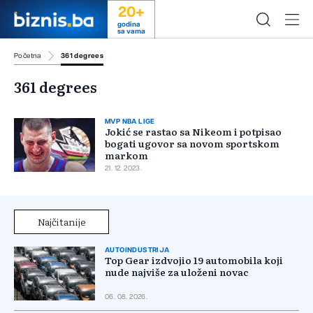
20+
godina
sa vama
Početna
361 degrees
361 degrees
MVP NBA LIGE
Jokić se rastao sa Nikeom i potpisao
bogati ugovor sa novom sportskom
markom
21. 12. 2023.
Najčitanije
AUTOINDUSTRIJA
Top Gear izdvojio 19 automobila koji
nude najviše za uloženi novac
06. 08. 2026.