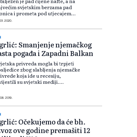
bilježen je pad cijene nafte, a na
jvećim svjetskim berzama pad
onica i prometa pod utjecajem
jesti o smrtnim slučajevima
 01. 2020.
ovezanim s epidemijom
ronavirusa u Kini i o zatvaranju
mpanija. Ovakva situacij...
H
grlić: Smanjenje njemačkog
asta pogađa i Zapadni Balkan
jetska privreda mogla bi trpjeti
sljedice zbog slabljenja njemačke
ivrede koja ide u recesiju,
vijestili su svjetski mediji.
emačka privreda mogla bi
staviti da slabi i preko ljeta jer
dustrijska proizvodnja opada
 08. 2019.
lijed sman...
H
grlić: Očekujemo da će bh.
zvoz ove godine premašiti 12