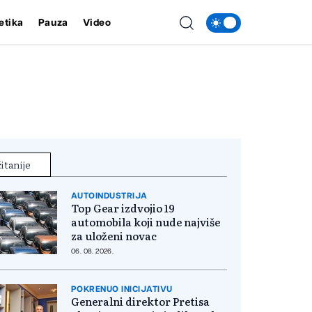
etika
Pauza
Video
itanije
AUTOINDUSTRIJA
Top Gear izdvojio 19
automobila koji nude najviše
za uloženi novac
06. 08. 2026.
POKRENUO INICIJATIVU
Generalni direktor Pretisa