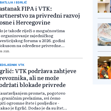
BATLIJA I EGRLIĆ
astanak FIPA i VTK:
artnerstvo za privredni razvoj
osne i Hercegovine
lo je takođe riječi o mogućnostima
 organizovanje zajedničkog
vesticijskog foruma u 2026. godini
fokusom na određene privredne
ktore koji su interesantni stranim
 09. 2025.
vestitorima. Formirana je radna
upa koju čine predstavnici četi...
EDSJEDNIK VTK
grlić: VTK podržava zahtjeve
revoznika, ali ne može
održati blokade privrede
Zaustavljanjem prometa, pogotovo
 graničnim prelazima, svi ćemo
piti ogromne štete i posljedice -
takao je Egrlić. Dodao je da su štete