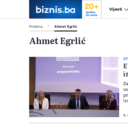
20+
Vijesti
godina
sa vama
Početna
Ahmet Egrlić
Ahmet Egrlić
VT
E
i
Za
uv
pr
tr
nj
na
ko
19.
od