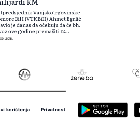
ilijardi KM
otpredsjednik Vanjskotrgovinske
omore BiH (VTKBiH) Ahmet Egrlić
javio je danas da očekuju da će bh.
voz ove godine premašiti 12
lijardi KM. - Izvoz iz BiH je u toku
 09. 2018.
e godine rastao i prvi put u aprilu
emašio jednu milijardu KM n...
vi korištenja
Privatnost