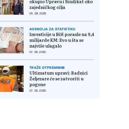
okupio Upravu i Sindikat oko
zajedničkog cilja
05. 08. 2026.
AGENCIJA ZA STATISTIKU
Investicije u BiH porasle na 9,4
milijarde KM: Evo u šta se
najviše ulagalo
07. 08. 2026.
TRAŽE OTPREMNINE
Ultimatum upravi: Radnici
Željezare će se zatvoriti u
pogone
07. 08. 2026.