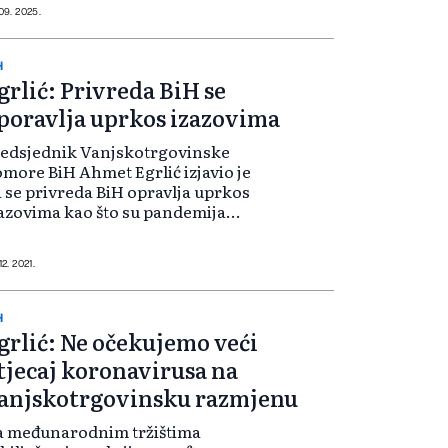
 takvih poteza nemjerljive i u
 09. 2025.
vom trenutku niko ne može
računati kolike će one biti. Egr...
H
grlić: Privreda BiH se
poravlja uprkos izazovima
redsjednik Vanjskotrgovinske
more BiH Ahmet Egrlić izjavio je
 se privreda BiH opravlja uprkos
azovima kao što su pandemija
ronavirusa i političko okruženje,
 da očekuje da će ove godine izvoz
 BiH dostići 14 milijardi KM. - Ov...
12. 2021.
H
grlić: Ne očekujemo veći
tjecaj koronavirusa na
anjskotrgovinsku razmjenu
a međunarodnim tržištima