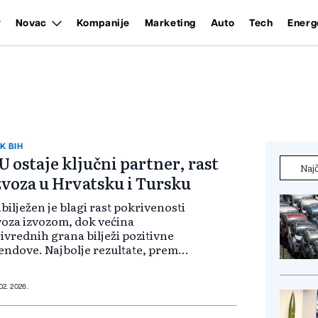
Novac
Kompanije
Marketing
Auto
Tech
Energ
K BIH
U ostaje ključni partner, rast
Najč
zvoza u Hrvatsku i Tursku
bilježen je blagi rast pokrivenosti
oza izvozom, dok većina
ivrednih grana bilježi pozitivne
endove. Najbolje rezultate, prema
egovim riječima, ostvarila je
mjenska industrija i drvni sektor,
ji već godinama prednjače u
 02. 2026.
nosu...