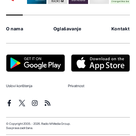
O nama
Oglašavanje
Kontakt
Uslovi korištenja
Privatnost
© Copyright 2005. - 2026. Radio M Media Group.
Sva prava zadržana.