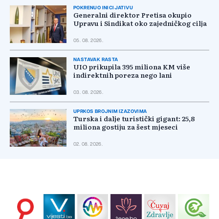
POKRENUO INICIJATIVU
Generalni direktor Pretisa okupio
Upravu i Sindikat oko zajedničkog cilja
05. 08. 2026.
NASTAVAK RASTA
UIO prikupila 395 miliona KM više
indirektnih poreza nego lani
03. 08. 2026.
UPRKOS BROJNIM IZAZOVIMA
Turska i dalje turistički gigant: 25,8
miliona gostiju za šest mjeseci
02. 08. 2026.