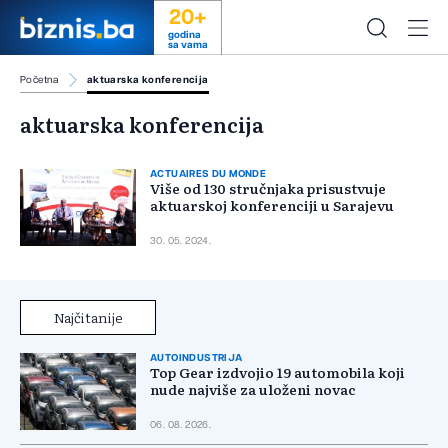
20+
godina
sa vama
Početna
aktuarska konferencija
aktuarska konferencija
ACTUAIRES DU MONDE
Više od 130 stručnjaka prisustvuje
aktuarskoj konferenciji u Sarajevu
30. 05. 2024.
Najčitanije
AUTOINDUSTRIJA
Top Gear izdvojio 19 automobila koji
nude najviše za uloženi novac
06. 08. 2026.