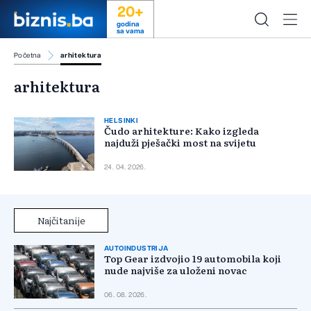
20+
godina
sa vama
Početna
arhitektura
arhitektura
HELSINKI
Čudo arhitekture: Kako izgleda
najduži pješački most na svijetu
24. 04. 2026.
Najčitanije
AUTOINDUSTRIJA
Top Gear izdvojio 19 automobila koji
nude najviše za uloženi novac
06. 08. 2026.