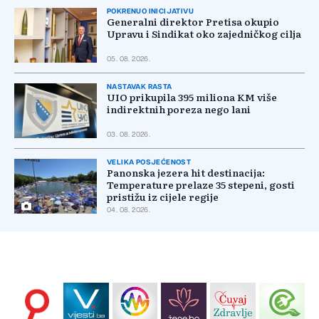
POKRENUO INICIJATIVU
Generalni direktor Pretisa okupio
Upravu i Sindikat oko zajedničkog cilja
05. 08. 2026.
NASTAVAK RASTA
UIO prikupila 395 miliona KM više
indirektnih poreza nego lani
03. 08. 2026.
VELIKA POSJEĆENOST
Panonska jezera hit destinacija:
Temperature prelaze 35 stepeni, gosti
pristižu iz cijele regije
04. 08. 2026.