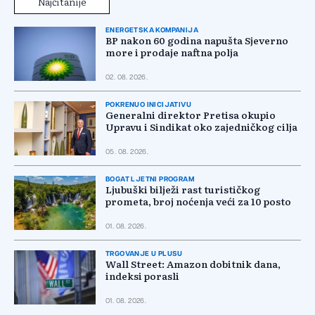
Najčitanije
ENERGETSKA KOMPANIJA
BP nakon 60 godina napušta Sjeverno
more i prodaje naftna polja
02. 08. 2026.
POKRENUO INICIJATIVU
Generalni direktor Pretisa okupio
Upravu i Sindikat oko zajedničkog cilja
05. 08. 2026.
BOGAT LJETNI PROGRAM
Ljubuški bilježi rast turističkog
prometa, broj noćenja veći za 10 posto
01. 08. 2026.
TRGOVANJE U PLUSU
Wall Street: Amazon dobitnik dana,
indeksi porasli
01. 08. 2026.