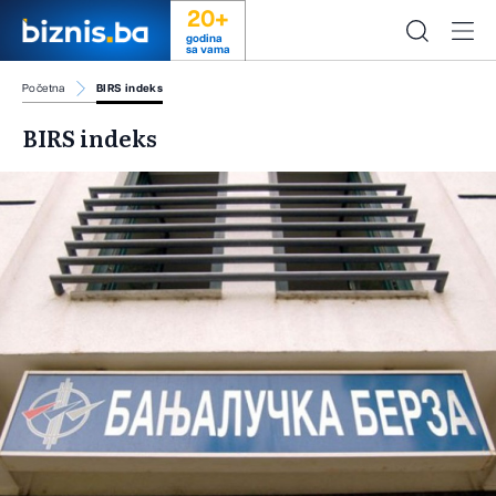
20+
godina
sa vama
Početna
BIRS indeks
BIRS indeks