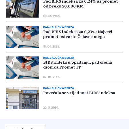
Pad BIRS indeksa za 0,24% uz promet
od preko 20.000 KM
09. 05. 2025.
BANJALUČKA BERZA
Pad BIRS indeksa za 0,23%: Najveći
promet ostvario Čajavec mega
16. 04. 2025.
BANJALUČKA BERZA
BIRS indeks u opadanju, pad cijena
dionica Promet TP
07. 04. 2025.
BANJALUČKA BERZA
Povećala se vrijednost BIRS indeksa
20. 11. 2024.