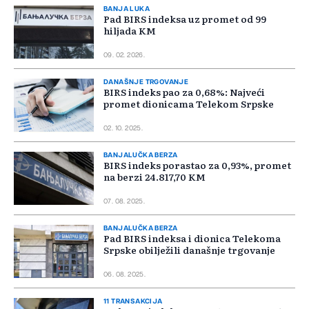
BANJA LUKA
Pad BIRS indeksa uz promet od 99
hiljada KM
09. 02. 2026.
DANAŠNJE TRGOVANJE
BIRS indeks pao za 0,68%: Najveći
promet dionicama Telekom Srpske
02. 10. 2025.
BANJALUČKA BERZA
BIRS indeks porastao za 0,93%, promet
na berzi 24.817,70 KM
07. 08. 2025.
BANJALUČKA BERZA
Pad BIRS indeksa i dionica Telekoma
Srpske obilježili današnje trgovanje
06. 08. 2025.
11 TRANSAKCIJA