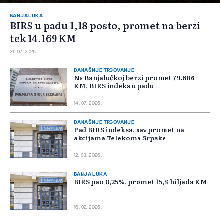
BANJA LUKA
BIRS u padu 1,18 posto, promet na berzi
tek 14.169 KM
21. 07. 2026.
DANAŠNJE TRGOVANJE
Na Banjalučkoj berzi promet 79.686
KM, BIRS indeks u padu
14. 07. 2026.
DANAŠNJE TRGOVANJE
Pad BIRS indeksa, sav promet na
akcijama Telekoma Srpske
12. 03. 2026.
BANJA LUKA
BIRS pao 0,25%, promet 15,8 hiljada KM
16. 02. 2026.