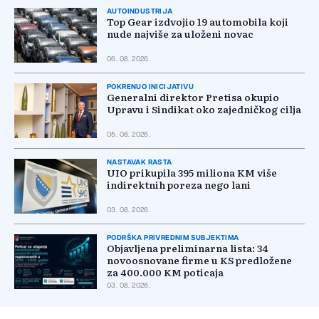
AUTOINDUSTRIJA
Top Gear izdvojio 19 automobila koji
nude najviše za uloženi novac
06. 08. 2026.
POKRENUO INICIJATIVU
Generalni direktor Pretisa okupio
Upravu i Sindikat oko zajedničkog cilja
05. 08. 2026.
NASTAVAK RASTA
UIO prikupila 395 miliona KM više
indirektnih poreza nego lani
03. 08. 2026.
PODRŠKA PRIVREDNIM SUBJEKTIMA
Objavljena preliminarna lista: 34
novoosnovane firme u KS predložene
za 400.000 KM poticaja
03. 08. 2026.