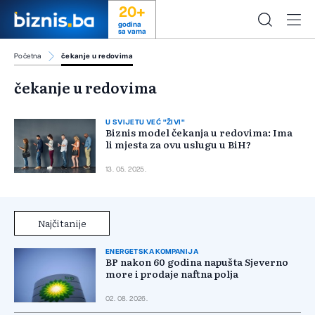
20+
godina
sa vama
Početna
čekanje u redovima
čekanje u redovima
U SVIJETU VEĆ "ŽIVI"
Biznis model čekanja u redovima: Ima
li mjesta za ovu uslugu u BiH?
13. 05. 2025.
Najčitanije
ENERGETSKA KOMPANIJA
BP nakon 60 godina napušta Sjeverno
more i prodaje naftna polja
02. 08. 2026.