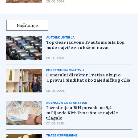
05. 06. 2024.
Najčitanije
AUTOINDUSTRIJA
Top Gear izdvojio 19 automobila koji
nude najviše za uloženi novac
06. 08. 2026.
POKRENUO INICIJATIVU
Generalni direktor Pretisa okupio
Upravu i Sindikat oko zajedničkog cilja
05. 08. 2026.
AGENCIJA ZA STATISTIKU
Investicije u BiH porasle na 9,4
milijarde KM: Evo u šta se najviše
ulagalo
07. 08. 2026.
TRAŽE OTPREMNINE