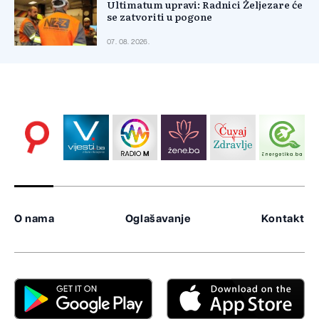
Ultimatum upravi: Radnici Željezare će
se zatvoriti u pogone
07. 08. 2026.
O nama
Oglašavanje
Kontakt