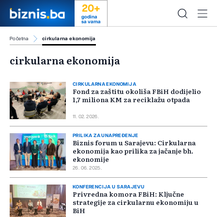
20+
godina
sa vama
Početna
cirkularna ekonomija
cirkularna ekonomija
CIRKULARNA EKONOMIJA
Fond za zaštitu okoliša FBiH dodijelio
1,7 miliona KM za reciklažu otpada
11. 02. 2026.
PRILIKA ZA UNAPREĐENJE
Biznis forum u Sarajevu: Cirkularna
ekonomija kao prilika za jačanje bh.
ekonomije
26. 06. 2025.
KONFERENCIJA U SARAJEVU
Privredna komora FBiH: Ključne
strategije za cirkularnu ekonomiju u
BiH