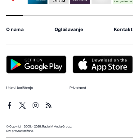
O nama
Oglašavanje
Kontakt
Uslovi korištenja
Privatnost
© Copyright 2005. - 2026. Radio M Media Group.
Sva prava zadržana.