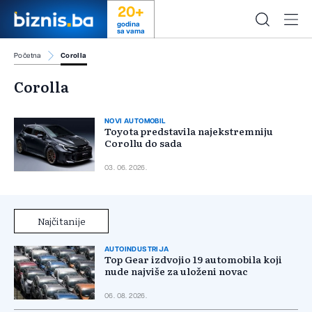
20+
godina
sa vama
Početna
Corolla
Corolla
NOVI AUTOMOBIL
Toyota predstavila najekstremniju
Corollu do sada
03. 06. 2026.
Najčitanije
AUTOINDUSTRIJA
Top Gear izdvojio 19 automobila koji
nude najviše za uloženi novac
06. 08. 2026.