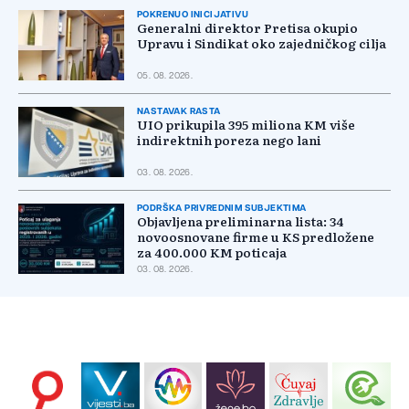
POKRENUO INICIJATIVU
Generalni direktor Pretisa okupio
Upravu i Sindikat oko zajedničkog cilja
05. 08. 2026.
NASTAVAK RASTA
UIO prikupila 395 miliona KM više
indirektnih poreza nego lani
03. 08. 2026.
PODRŠKA PRIVREDNIM SUBJEKTIMA
Objavljena preliminarna lista: 34
novoosnovane firme u KS predložene
za 400.000 KM poticaja
03. 08. 2026.