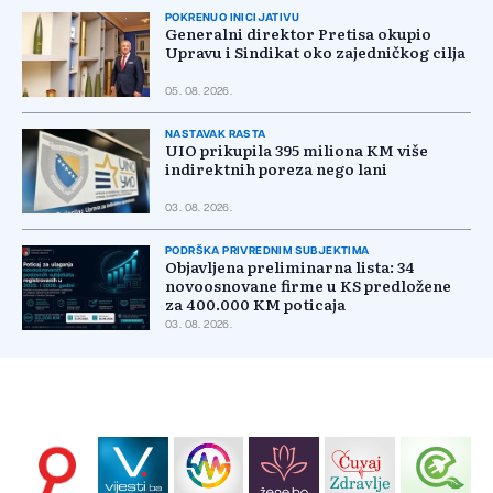
POKRENUO INICIJATIVU
Generalni direktor Pretisa okupio
Upravu i Sindikat oko zajedničkog cilja
05. 08. 2026.
NASTAVAK RASTA
UIO prikupila 395 miliona KM više
indirektnih poreza nego lani
03. 08. 2026.
PODRŠKA PRIVREDNIM SUBJEKTIMA
Objavljena preliminarna lista: 34
novoosnovane firme u KS predložene
za 400.000 KM poticaja
03. 08. 2026.