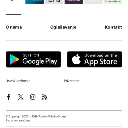
O nama
Oglašavanje
Kontakt
Uslovi korištenja
Privatnost
© Copyright 2005. - 2026. Radio M Media Group.
Sva prava zadržana.