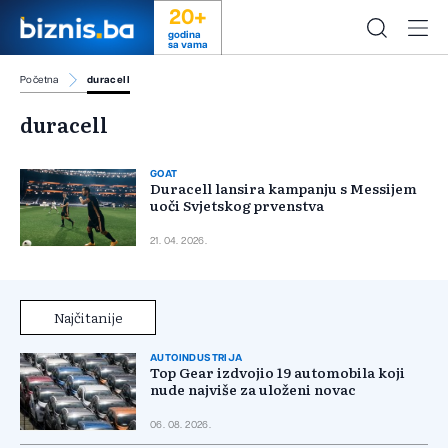
20+
godina
sa vama
Početna
duracell
duracell
GOAT
Duracell lansira kampanju s Messijem
uoči Svjetskog prvenstva
21. 04. 2026.
Najčitanije
AUTOINDUSTRIJA
Top Gear izdvojio 19 automobila koji
nude najviše za uloženi novac
06. 08. 2026.