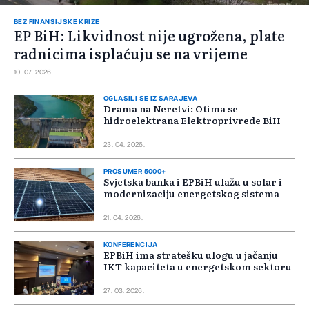
BEZ FINANSIJSKE KRIZE
EP BiH: Likvidnost nije ugrožena, plate
radnicima isplaćuju se na vrijeme
10. 07. 2026.
OGLASILI SE IZ SARAJEVA
Drama na Neretvi: Otima se
hidroelektrana Elektroprivrede BiH
23. 04. 2026.
PROSUMER 5000+
Svjetska banka i EPBiH ulažu u solar i
modernizaciju energetskog sistema
21. 04. 2026.
KONFERENCIJA
EPBiH ima stratešku ulogu u jačanju
IKT kapaciteta u energetskom sektoru
27. 03. 2026.