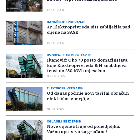
19. 09. 2025.
DANAŠNJE TRGOVANJE
JP Elektroprivreda BiH zabilježila pad
cijene na SASE
16. 09. 2025.
UVOĐENJE TRI BLOK TARIFE
Ikanović: Oko 70 posto domaćinstava
koje Elektroprivreda BiH snabdijeva
troši do 350 kWh mjesečno
06. 09. 2025.
ELEKTROPRIVREDA BIH
Od danas počinje novi tarifni obračun
električne energije
01. 09. 2025.
OGLASILI SE IZ EPBIH
Nove cijene struje od ponedjeljka:
Važno uputstvo za građane!