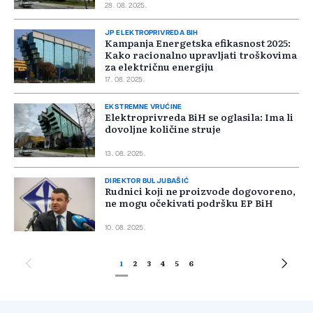
28. 08. 2025.
JP ELEKTROPRIVREDA BIH
Kampanja Energetska efikasnost 2025:
Kako racionalno upravljati troškovima
za električnu energiju
17. 08. 2025.
EKSTREMNE VRUĆINE
Elektroprivreda BiH se oglasila: Ima li
dovoljne količine struje
13. 08. 2025.
DIREKTOR BULJUBAŠIĆ
Rudnici koji ne proizvode dogovoreno,
ne mogu očekivati podršku EP BiH
10. 08. 2025.
1
2
3
4
5
6