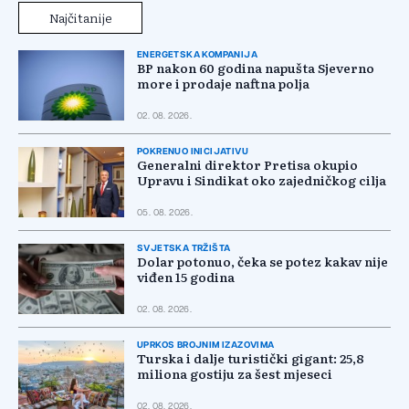
Najčitanije
ENERGETSKA KOMPANIJA
BP nakon 60 godina napušta Sjeverno
more i prodaje naftna polja
02. 08. 2026.
POKRENUO INICIJATIVU
Generalni direktor Pretisa okupio
Upravu i Sindikat oko zajedničkog cilja
05. 08. 2026.
SVJETSKA TRŽIŠTA
Dolar potonuo, čeka se potez kakav nije
viđen 15 godina
02. 08. 2026.
UPRKOS BROJNIM IZAZOVIMA
Turska i dalje turistički gigant: 25,8
miliona gostiju za šest mjeseci
02. 08. 2026.