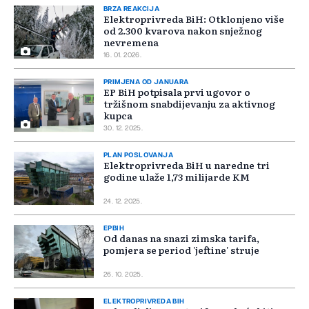
BRZA REAKCIJA
Elektroprivreda BiH: Otklonjeno više
od 2.300 kvarova nakon snježnog
nevremena
16. 01. 2026.
PRIMJENA OD JANUARA
EP BiH potpisala prvi ugovor o
tržišnom snabdijevanju za aktivnog
kupca
30. 12. 2025.
PLAN POSLOVANJA
Elektroprivreda BiH u naredne tri
godine ulaže 1,73 milijarde KM
24. 12. 2025.
EPBIH
Od danas na snazi zimska tarifa,
pomjera se period 'jeftine' struje
26. 10. 2025.
ELEKTROPRIVREDA BIH