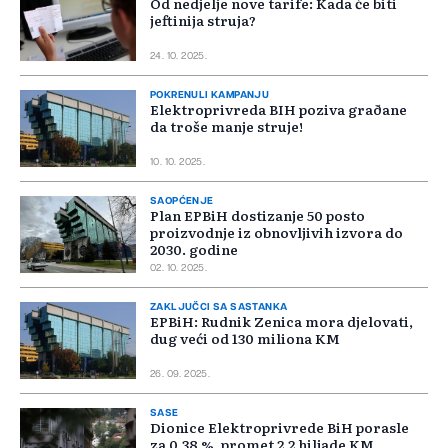
Od nedjelje nove tarife: Kada će biti
jeftinija struja?
24. 10. 2025.
POKRENULI KAMPANJU
Elektroprivreda BIH poziva graðane
da troše manje struje!
10. 10. 2025.
SAOPĆENJE
Plan EPBiH dostizanje 50 posto
proizvodnje iz obnovljivih izvora do
2030. godine
02. 10. 2025.
ZAKLJUČCI SA SASTANKA
EPBiH: Rudnik Zenica mora djelovati,
dug veći od 130 miliona KM
26. 09. 2025.
SASE
Dionice Elektroprivrede BiH porasle
za 0,38 %, promet 2,2 hiljade KM