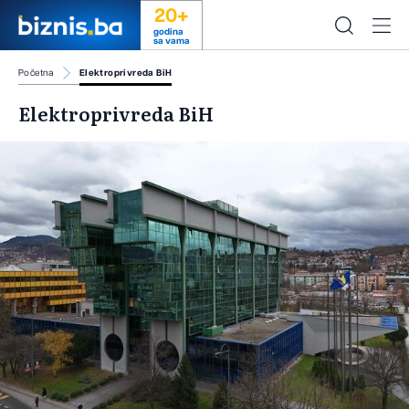
20+
godina
sa vama
Početna
Elektroprivreda BiH
Elektroprivreda BiH