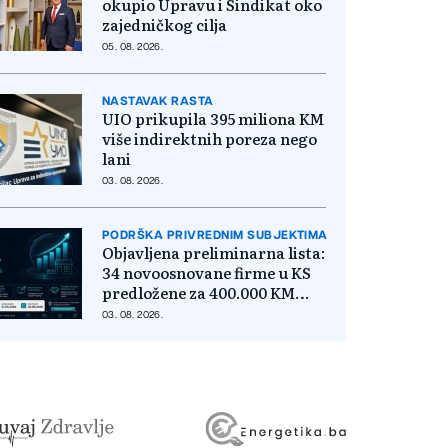
okupio Upravu i Sindikat oko
zajedničkog cilja
05. 08. 2026.
NASTAVAK RASTA
UIO prikupila 395 miliona KM
više indirektnih poreza nego
lani
03. 08. 2026.
PODRŠKA PRIVREDNIM SUBJEKTIMA
Objavljena preliminarna lista:
34 novoosnovane firme u KS
predložene za 400.000 KM
poticaja
03. 08. 2026.