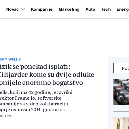
Novac
Kompanije
Marketing
Auto
Tech
Energ
ERY WELLS
izik se ponekad isplati:
Najč
ilijarder kome su dvije odluke
onijele enormno bogatstvo
lls, koji ima 42 godine, je izvršni
rektor Frame.io, softverske
mpanije za video kolaboraciju
ju je osnovao 2014. godine i
odao Adobe-u za 1,275 milijardi
 08. 2024.
lara 2021. godine. Prije skoro dvije
cenije, bio je 25-godišnji slobod...