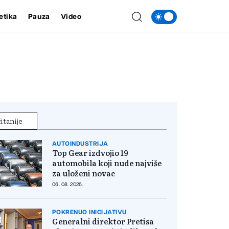
etika
Pauza
Video
itanije
AUTOINDUSTRIJA
Top Gear izdvojio 19
automobila koji nude najviše
za uloženi novac
06. 08. 2026.
POKRENUO INICIJATIVU
Generalni direktor Pretisa